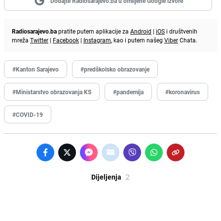
Dodajte Radiosarajevo.ba u omiljene Google izvore
Radiosarajevo.ba
pratite putem aplikacije za
Android
|
iOS
i društvenih
mreža
Twitter
|
Facebook
|
Instagram
, kao i putem našeg
Viber
Chata.
#Kanton Sarajevo
#predškolsko obrazovanje
#Ministarstvo obrazovanja KS
#pandemija
#koronavirus
#COVID-19
2
Dijeljenja