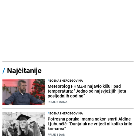
/
Najčitanije
/
BOSNA I HERCEGOVINA
Meteorolog FHMZ-a najavio kišu i pad
temperatura: "Jedno od najsvježijih ljeta
posljednjih godina"
PRIJE 2 DANA
/
BOSNA I HERCEGOVINA
Potresna poruka imama nakon smrti Aldine
Ljubunčić: "Dunjaluk ne vrijedi ni koliko krilo
komarca"
PRIJE 1 DAN