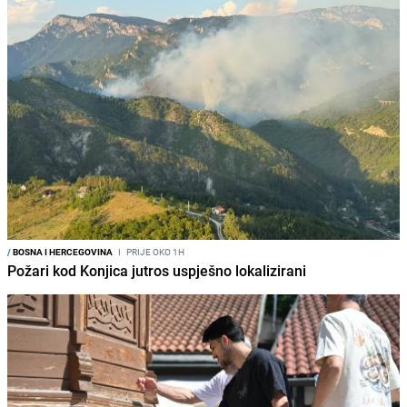
/
BOSNA I HERCEGOVINA
I
PRIJE OKO 1H
Požari kod Konjica jutros uspješno lokalizirani