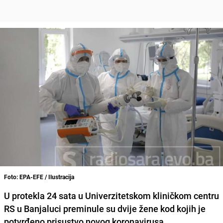
Foto: EPA-EFE / Ilustracija
U protekla
24 sata
u Univerzitetskom kliničkom centru
RS u Banjaluci preminule su
dvije žene
kod kojih je
potvrđeno prisustvo novog koronavirusa.