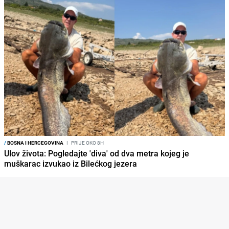
/
BOSNA I HERCEGOVINA
I
PRIJE OKO 8H
Ulov života: Pogledajte 'diva' od dva metra kojeg je
muškarac izvukao iz Bilećkog jezera