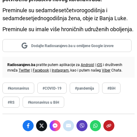
Preminule su sedamdesetčetvorogodišnja i
sedamdesetjednogodišnja žena, obje iz Banja Luke.
Preminule su imale više hroničnih udruženih oboljenja.
Dodajte Radiosarajevo.ba u omiljene Google izvore
Radiosarajevo.ba
pratite putem aplikacije za
Android
|
iOS
i društvenih
mreža
Twitter
|
Facebook
|
Instagram
, kao i putem našeg
Viber
Chata.
#koronavirus
#COVID-19
#pandemija
#BiH
#RS
#koronavirus u BiH