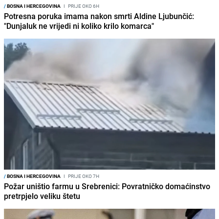
/
BOSNA I HERCEGOVINA
I
PRIJE OKO 6H
Potresna poruka imama nakon smrti Aldine Ljubunčić:
"Dunjaluk ne vrijedi ni koliko krilo komarca"
/
BOSNA I HERCEGOVINA
I
PRIJE OKO 7H
Požar uništio farmu u Srebrenici: Povratničko domaćinstvo
pretrpjelo veliku štetu