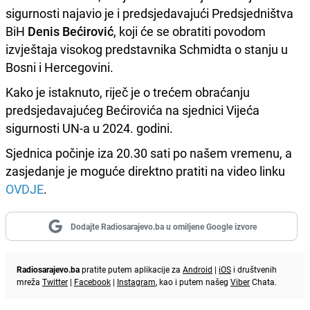
sigurnosti najavio je i predsjedavajući Predsjedništva
BiH
Denis Bećirović
, koji će se obratiti povodom
izvještaja visokog predstavnika Schmidta o stanju u
Bosni i Hercegovini.
Kako je istaknuto, riječ je o trećem obraćanju
predsjedavajućeg Bećirovića na sjednici Vijeća
sigurnosti UN-a u 2024. godini.
Sjednica počinje iza 20.30 sati po našem vremenu, a
zasjedanje je moguće direktno pratiti na video linku
OVDJE
.
Dodajte Radiosarajevo.ba u omiljene Google izvore
Radiosarajevo.ba
pratite putem aplikacije za
Android
|
iOS
i društvenih
mreža
Twitter
|
Facebook
|
Instagram
, kao i putem našeg
Viber
Chata.