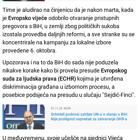
Time je aludirao na činjenicu da je nakon marta, kada
je
Evropsko vijeće
odobrilo otvaranje pristupnih
pregovora s BiH, u zemlji zbog političkih sukoba
izostala provedba daljnjih reformi, a sve stranke su se
koncentrirale na kampanju za lokalne izbore
provedene 6. oktobra.
Upozorava i na to da BiH do sada nije poduzela
nikakve korake kako bi provela presude
Evropskog
suda za ljudska prava (ECHR)
kojima je utvrđena
diskriminacija građana u izbornom procesu, a
posebice podsjeća na presudu u slučaju "Sejdić-Finci".
01.11.24. 06:50
Schmidt podnosi zahtjev UN-u o stanju u BiH:
Nije postignut napredak za zatvaranje OHR-a
U međuvremenu, svoje učešće na sjednici Vijeća