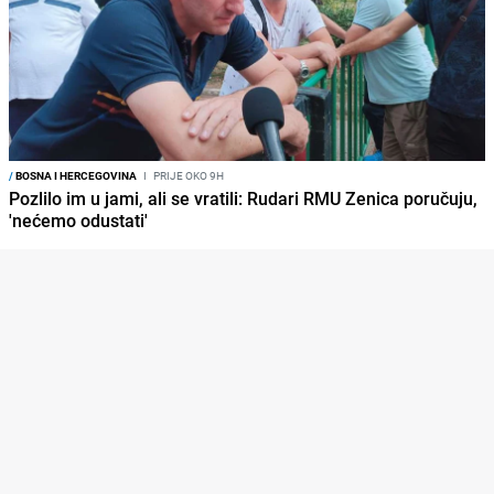
/
BOSNA I HERCEGOVINA
I
PRIJE OKO 9H
Pozlilo im u jami, ali se vratili: Rudari RMU Zenica poručuju,
'nećemo odustati'