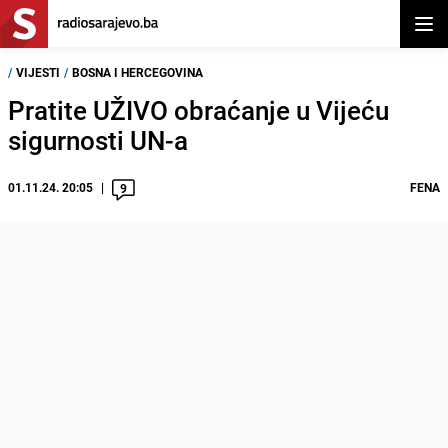
Otvor
/
VIJESTI
/
BOSNA I HERCEGOVINA
Pratite UŽIVO obraćanje u Vijeću
sigurnosti UN-a
01.11.24. 20:05
FENA
9