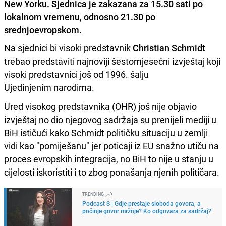
New Yorku. Sjednica je zakazana za 15.30 sati po
lokalnom vremenu, odnosno 21.30 po
srednjoevropskom.
Na sjednici bi visoki predstavnik
Christian Schmidt
trebao predstaviti najnoviji šestomjesečni izvještaj koji
visoki predstavnici još od 1996. šalju
Ujedinjenim narodima.
Ured visokog predstavnika (OHR) još nije objavio
izvještaj no dio njegovog sadržaja su prenijeli mediji u
BiH ističući kako Schmidt političku situaciju u zemlji
vidi kao "pomiješanu" jer poticaji iz EU snažno utiču na
proces evropskih integracija, no BiH to nije u stanju u
cijelosti iskoristiti i to zbog ponašanja njenih političara.
TRENDING
Podcast S | Gdje prestaje sloboda govora, a
počinje govor mržnje? Ko odgovara za sadržaj?