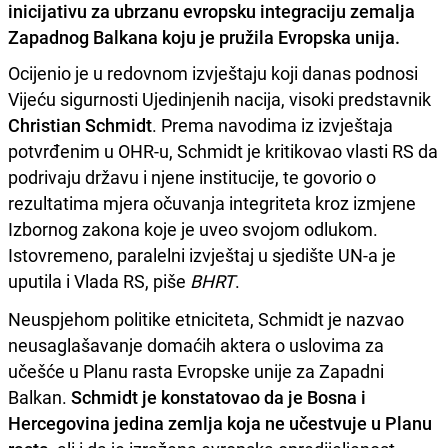
inicijativu za ubrzanu evropsku integraciju zemalja
Zapadnog Balkana koju je pružila Evropska unija.
Ocijenio je u redovnom izvještaju koji danas podnosi
Vijeću sigurnosti Ujedinjenih nacija, visoki predstavnik
Christian Schmidt
. Prema navodima iz izvještaja
potvrđenim u OHR-u, Schmidt je kritikovao vlasti RS da
podrivaju državu i njene institucije, te govorio o
rezultatima mjera očuvanja integriteta kroz izmjene
Izbornog zakona koje je uveo svojom odlukom.
Istovremeno, paralelni izvještaj u sjedište UN-a je
uputila i Vlada RS, piše
BHRT
.
Neuspjehom politike etniciteta, Schmidt je nazvao
neusaglašavanje domaćih aktera o uslovima za
učešće u Planu rasta Evropske unije za Zapadni
Balkan.
Schmidt je konstatovao da je Bosna i
Hercegovina jedina zemlja koja ne učestvuje u Planu