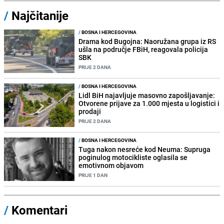
/
Najčitanije
/
BOSNA I HERCEGOVINA
Drama kod Bugojna: Naoružana grupa iz RS
ušla na područje FBiH, reagovala policija
SBK
PRIJE 2 DANA
/
BOSNA I HERCEGOVINA
Lidl BiH najavljuje masovno zapošljavanje:
Otvorene prijave za 1.000 mjesta u logistici i
prodaji
PRIJE 2 DANA
/
BOSNA I HERCEGOVINA
Tuga nakon nesreće kod Neuma: Supruga
poginulog motocikliste oglasila se
emotivnom objavom
PRIJE 1 DAN
/
Komentari