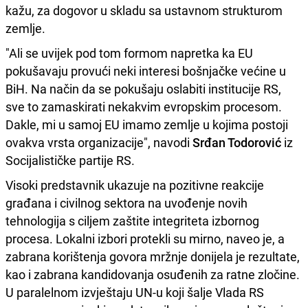
kažu, za dogovor u skladu sa ustavnom strukturom
zemlje.
"Ali se uvijek pod tom formom napretka ka EU
pokušavaju provući neki interesi bošnjačke većine u
BiH. Na način da se pokušaju oslabiti institucije RS,
sve to zamaskirati nekakvim evropskim procesom.
Dakle, mi u samoj EU imamo zemlje u kojima postoji
ovakva vrsta organizacije", navodi
Srđan Todorović
iz
Socijalističke partije RS.
Visoki predstavnik ukazuje na pozitivne reakcije
građana i civilnog sektora na uvođenje novih
tehnologija s ciljem zaštite integriteta izbornog
procesa. Lokalni izbori protekli su mirno, naveo je, a
zabrana korištenja govora mržnje donijela je rezultate,
kao i zabrana kandidovanja osuđenih za ratne zločine.
U paralelnom izvještaju UN-u koji šalje Vlada RS