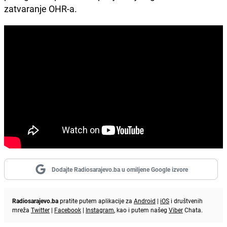
zatvaranje OHR-a.
Dodajte Radiosarajevo.ba u omiljene Google izvore
Radiosarajevo.ba
pratite putem aplikacije za
Android
|
iOS
i društvenih
mreža
Twitter
|
Facebook
|
Instagram
, kao i putem našeg
Viber
Chata.