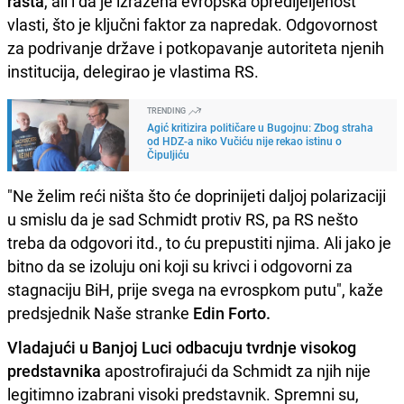
rasta
, ali i da je izražena evropska opredijeljenost
vlasti, što je ključni faktor za napredak. Odgovornost
za podrivanje države i potkopavanje autoriteta njenih
institucija, delegirao je vlastima RS.
TRENDING
Agić kritizira političare u Bugojnu: Zbog straha
od HDZ-a niko Vučiću nije rekao istinu o
Čipuljiću
"Ne želim reći ništa što će doprinijeti daljoj polarizaciji
u smislu da je sad Schmidt protiv RS, pa RS nešto
treba da odgovori itd., to ću prepustiti njima. Ali jako je
bitno da se izoluju oni koji su krivci i odgovorni za
stagnaciju BiH, prije svega na evrospkom putu", kaže
predsjednik Naše stranke
Edin Forto.
Vladajući u Banjoj Luci odbacuju tvrdnje visokog
predstavnika
apostrofirajući da Schmidt za njih nije
legitimno izabrani visoki predstavnik. Spremni su,