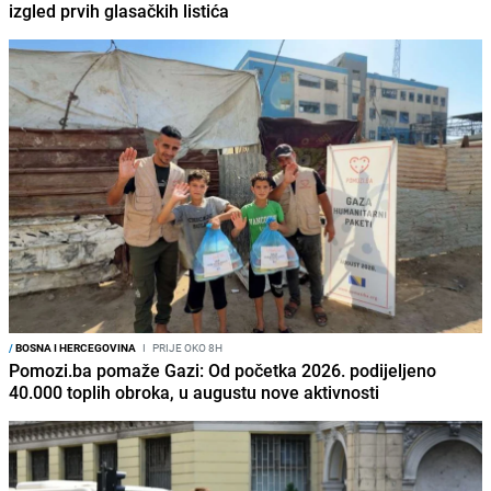
izgled prvih glasačkih listića
/
BOSNA I HERCEGOVINA
I
PRIJE OKO 8H
Pomozi.ba pomaže Gazi: Od početka 2026. podijeljeno
40.000 toplih obroka, u augustu nove aktivnosti