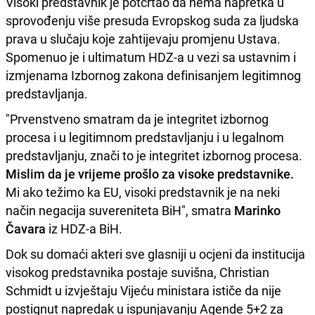
Visoki predstavnik je potcrtao da nema napretka u
sprovođenju više presuda Evropskog suda za ljudska
prava u slučaju koje zahtijevaju promjenu Ustava.
Spomenuo je i ultimatum HDZ-a u vezi sa ustavnim i
izmjenama Izbornog zakona definisanjem legitimnog
predstavljanja.
"Prvenstveno smatram da je integritet izbornog
procesa i u legitimnom predstavljanju i u legalnom
predstavljanju, znači to je integritet izbornog procesa.
Mislim da je vrijeme prošlo za visoke predstavnike.
Mi ako težimo ka EU, visoki predstavnik je na neki
način negacija suvereniteta BiH", smatra
Marinko
Čavara
iz HDZ-a BiH.
Dok su domaći akteri sve glasniji u ocjeni da institucija
visokog predstavnika postaje suvišna, Christian
Schmidt u izvještaju Vijeću ministara ističe da nije
postignut napredak u ispunjavanju Agende 5+2 za