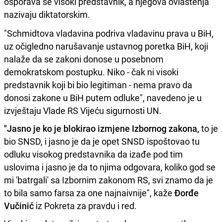
osporava se visoki predstavnik, a njegova ovlaštenja
nazivaju diktatorskim.
"Schmidtova vladavina podriva vladavinu prava u BiH,
uz očigledno narušavanje ustavnog poretka BiH, koji
nalaže da se zakoni donose u posebnom
demokratskom postupku. Niko - čak ni visoki
predstavnik koji bi bio legitiman - nema pravo da
donosi zakone u BiH putem odluke", navedeno je u
izvještaju Vlade RS Vijeću sigurnosti UN.
"Jasno je ko je blokirao izmjene Izbornog zakona,
to je
bio SNSD, i jasno je da je opet SNSD ispoštovao tu
odluku visokog predstavnika da izađe pod tim
uslovima i jasno je da to njima odgovara, koliko god se
mi 'batrgali' sa Izbornim zakonom RS, svi znamo da je
to bila samo farsa za one najnaivnije", kaže
Đorđe
Vučinić
iz Pokreta za pravdu i red.