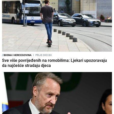
/
BOSNA I HERCEGOVINA
I
PRIJE OKO 8H
Sve više povrijeđenih na romobilima: Ljekari upozoravaju
da najčešće stradaju djeca