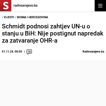
Otvor
/
VIJESTI
/
BOSNA I HERCEGOVINA
Schmidt podnosi zahtjev UN-u o
stanju u BiH: Nije postignut napredak
za zatvaranje OHR-a
01.11.24. 06:50
Radiosarajevo.ba
15