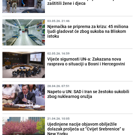
zaštitili žene i djeca
03.05.26. 21:46
Njemačka se priprema za krizu: 45 miliona
ljudi gladovat će zbog sukoba na Bliskom
istoku
02.05.26. 16:59
Vijeće sigurnosti UN-a: Zakazana nova
rasprava o situaciji u Bosni i Hercegovini
28.04.26. 07:51
Napeto u UN: SAD i Iran se žestoko sukobili
zbog nuklearnog oružja
21.04.26. 10:05
Ujedinjene nacije objavom obilježile
dolazak proljeća uz "Cvijet Srebrenice" u
New Yorku