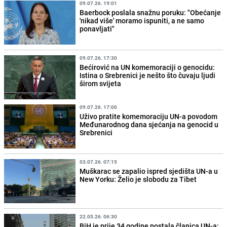
09.07.26. 19:01
Baerbock poslala snažnu poruku: "Obećanje
'nikad više' moramo ispuniti, a ne samo
ponavljati"
09.07.26. 17:30
Bećirović na UN komemoraciji o genocidu:
Istina o Srebrenici je nešto što čuvaju ljudi
širom svijeta
09.07.26. 17:00
Uživo pratite komemoraciju UN-a povodom
Međunarodnog dana sjećanja na genocid u
Srebrenici
03.07.26. 07:15
Muškarac se zapalio ispred sjedišta UN-a u
New Yorku: Želio je slobodu za Tibet
22.05.26. 06:30
BiH je prije 34 godine postala članica UN-a: