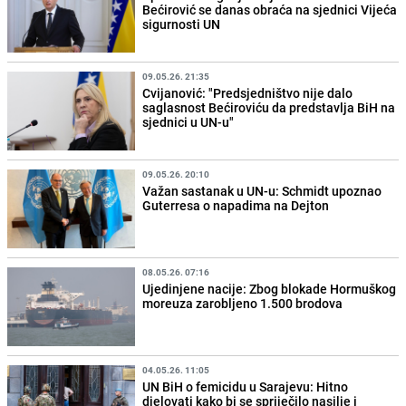
Bećirović se danas obraća na sjednici Vijeća
sigurnosti UN
09.05.26. 21:35
Cvijanović: "Predsjedništvo nije dalo
saglasnost Bećiroviću da predstavlja BiH na
sjednici u UN-u"
09.05.26. 20:10
Važan sastanak u UN-u: Schmidt upoznao
Guterresa o napadima na Dejton
08.05.26. 07:16
Ujedinjene nacije: Zbog blokade Hormuškog
moreuza zarobljeno 1.500 brodova
04.05.26. 11:05
UN BiH o femicidu u Sarajevu: Hitno
djelovati kako bi se spriječilo nasilje i