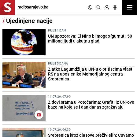
Otvor
/
Ujedinjene nacije
PRIJE 1 DAN
UN upozorava: El Nino bi mogao 'gurnuti' 50
miliona ljudi u akutnu glad
PRIJE 5 DANA
Zlatko Lagumdžija u UN-u o pritiscima vlasti
RS na uposlenike Memorijalnog centra
Srebrenica
11.07.26. 07:00
Zidovi srama u Potočarima: Grafiti iz UN-ove
baze na koje se i dan danas zgražavaju
10.07.26. 06:30
Srebrenica kroz glasove preživjelih: Čuvamo