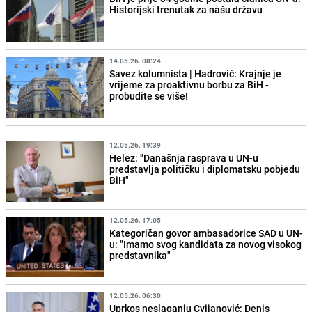
Historijski trenutak za našu državu
14.05.26. 08:24
Savez kolumnista | Hadrović: Krajnje je
vrijeme za proaktivnu borbu za BiH -
probudite se više!
12.05.26. 19:39
Helez: "Današnja rasprava u UN-u
predstavlja političku i diplomatsku pobjedu
BiH"
12.05.26. 17:05
Kategoričan govor ambasadorice SAD u UN-
u: "Imamo svog kandidata za novog visokog
predstavnika"
12.05.26. 06:30
Uprkos neslaganju Cvijanović: Denis