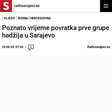
Otvor
/
VIJESTI
/
BOSNA I HERCEGOVINA
Poznato vrijeme povratka prve grupe
hadžija u Sarajevo
25.06.24. 07:20
Radiosarajevo.ba
1