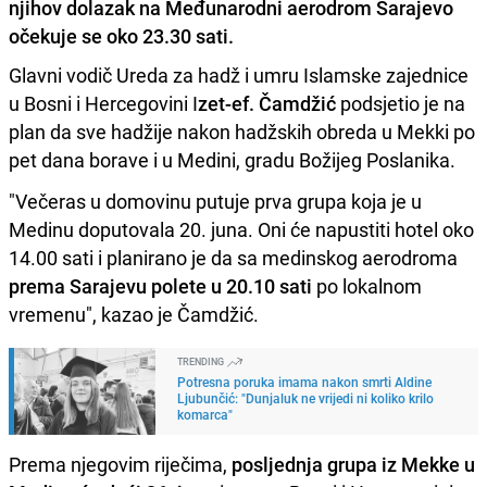
njihov dolazak na Međunarodni aerodrom Sarajevo
očekuje se oko 23.30 sati.
Glavni vodič Ureda za hadž i umru Islamske zajednice
u Bosni i Hercegovini I
zet-ef. Čamdžić
podsjetio je na
plan da sve hadžije nakon hadžskih obreda u Mekki po
pet dana borave i u Medini, gradu Božijeg Poslanika.
"Večeras u domovinu putuje prva grupa koja je u
Medinu doputovala 20. juna. Oni će napustiti hotel oko
14.00 sati i planirano je da sa medinskog aerodroma
prema Sarajevu polete u 20.10 sati
po lokalnom
vremenu", kazao je Čamdžić.
TRENDING
Potresna poruka imama nakon smrti Aldine
Ljubunčić: "Dunjaluk ne vrijedi ni koliko krilo
komarca"
Prema njegovim riječima,
posljednja grupa iz Mekke u