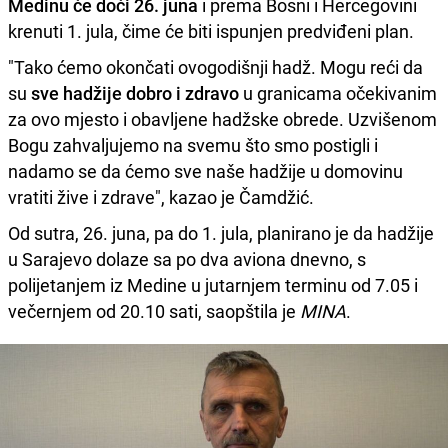
Medinu će doći 26. juna
i prema Bosni i Hercegovini
krenuti 1. jula, čime će biti ispunjen predviđeni plan.
"Tako ćemo okončati ovogodišnji hadž. Mogu reći da
su
sve hadžije dobro i zdravo
u granicama očekivanim
za ovo mjesto i obavljene hadžske obrede. Uzvišenom
Bogu zahvaljujemo na svemu što smo postigli i
nadamo se da ćemo sve naše hadžije u domovinu
vratiti žive i zdrave", kazao je Čamdžić.
Od sutra, 26. juna, pa do 1. jula, planirano je da hadžije
u Sarajevo dolaze sa po dva aviona dnevno, s
polijetanjem iz Medine u jutarnjem terminu od 7.05 i
večernjem od 20.10 sati, saopštila je
MINA
.