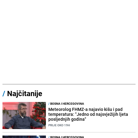
/
Najčitanije
/
BOSNA I HERCEGOVINA
Meteorolog FHMZ-a najavio kišu i pad
temperatura: "Jedno od najsvježijih ljeta
posljednjih godina"
PRIJE OKO 19H
/
BOSNA I HERCEGOVINA