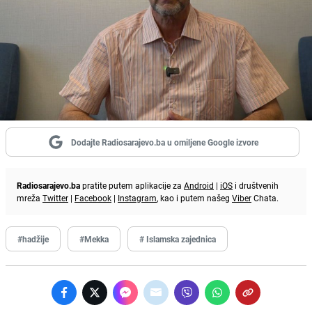
Dodajte Radiosarajevo.ba u omiljene Google izvore
Radiosarajevo.ba
pratite putem aplikacije za
Android
|
iOS
i društvenih
mreža
Twitter
|
Facebook
|
Instagram
, kao i putem našeg
Viber
Chata.
#hadžije
#Mekka
# Islamska zajednica