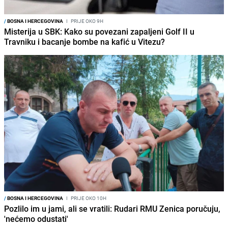
/
BOSNA I HERCEGOVINA
I
PRIJE OKO 9H
Misterija u SBK: Kako su povezani zapaljeni Golf II u
Travniku i bacanje bombe na kafić u Vitezu?
/
BOSNA I HERCEGOVINA
I
PRIJE OKO 10H
Pozlilo im u jami, ali se vratili: Rudari RMU Zenica poručuju,
'nećemo odustati'