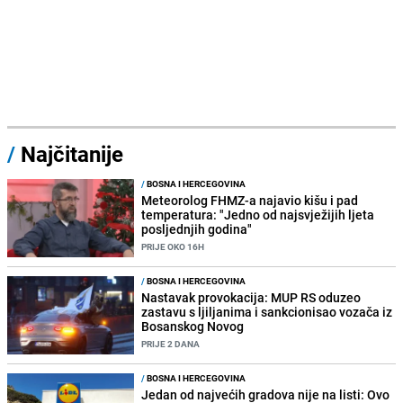
/
Najčitanije
/
BOSNA I HERCEGOVINA
Meteorolog FHMZ-a najavio kišu i pad
temperatura: "Jedno od najsvježijih ljeta
posljednjih godina"
PRIJE OKO 16H
/
BOSNA I HERCEGOVINA
Nastavak provokacija: MUP RS oduzeo
zastavu s ljiljanima i sankcionisao vozača iz
Bosanskog Novog
PRIJE 2 DANA
/
BOSNA I HERCEGOVINA
Jedan od najvećih gradova nije na listi: Ovo