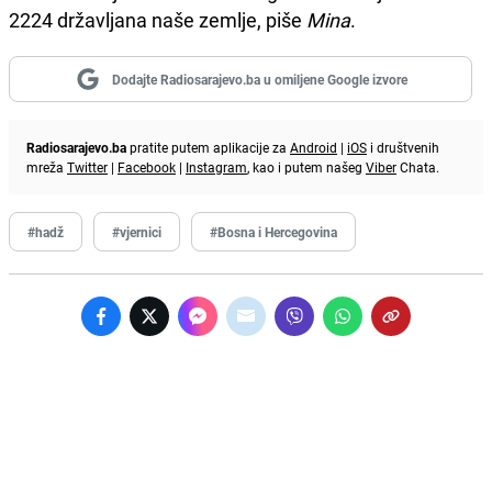
2224 državljana naše zemlje, piše
Mina
.
Dodajte Radiosarajevo.ba u omiljene Google izvore
Radiosarajevo.ba
pratite putem aplikacije za
Android
|
iOS
i društvenih
mreža
Twitter
|
Facebook
|
Instagram
, kao i putem našeg
Viber
Chata.
#hadž
#vjernici
#Bosna i Hercegovina