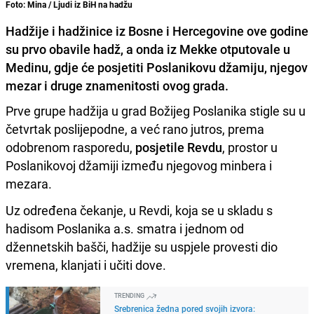
Foto: Mina / Ljudi iz BiH na hadžu
Hadžije i hadžinice iz Bosne i Hercegovine ove godine
su prvo obavile hadž, a onda iz Mekke otputovale u
Medinu, gdje će posjetiti Poslanikovu džamiju, njegov
mezar i druge znamenitosti ovog grada.
Prve grupe hadžija u grad Božijeg Poslanika stigle su u
četvrtak poslijepodne, a već rano jutros, prema
odobrenom rasporedu,
posjetile Revdu
, prostor u
Poslanikovoj džamiji između njegovog minbera i
mezara.
Uz određena čekanje, u Revdi, koja se u skladu s
hadisom Poslanika a.s. smatra i jednom od
džennetskih bašči, hadžije su uspjele provesti dio
vremena, klanjati i učiti dove.
TRENDING
Srebrenica žedna pored svojih izvora: