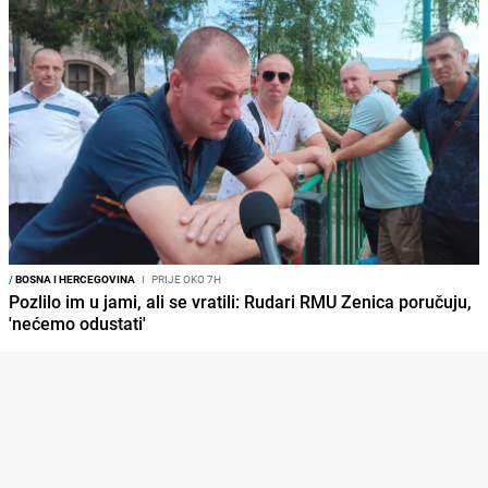
/
BOSNA I HERCEGOVINA
I
PRIJE OKO 7H
Pozlilo im u jami, ali se vratili: Rudari RMU Zenica poručuju,
'nećemo odustati'