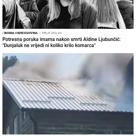
/
BOSNA I HERCEGOVINA
I
PRIJE OKO 4H
Potresna poruka imama nakon smrti Aldine Ljubunčić:
"Dunjaluk ne vrijedi ni koliko krilo komarca"