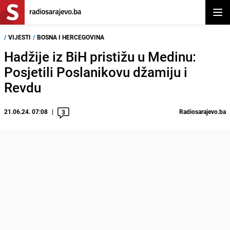
Otvor
/
VIJESTI
/
BOSNA I HERCEGOVINA
Hadžije iz BiH pristižu u Medinu:
Posjetili Poslanikovu džamiju i
Revdu
21.06.24. 07:08
Radiosarajevo.ba
3