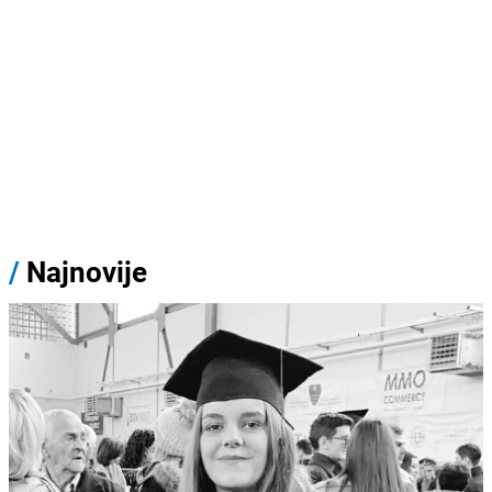
/
Najnovije