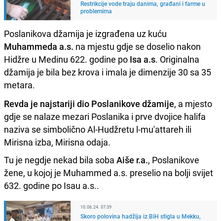
Restrikcije vode traju danima, građani i farme u
problemima
Poslanikova džamija je izgrađena uz kuću
Muhammeda a.s.
na mjestu gdje se doselio nakon
Hidžre u Medinu 622. godine po
Isa a.s
. Originalna
džamija je bila bez krova i imala je dimenzije 30 sa 35
metara.
Revda je najstariji dio Poslanikove džamije
, a mjesto
gdje se nalaze mezari Poslanika i prve dvojice halifa
naziva se simbolično Al-Hudžretu l-mu'attareh ili
Mirisna izba, Mirisna odaja.
Tu je negdje nekad bila soba
Aiše r.a.
, Poslanikove
žene, u kojoj je Muhammed a.s. preselio na bolji svijet
632. godine po Isau a.s..
10.06.24. 07:39
Skoro polovina hadžija iz BiH stigla u Mekku,