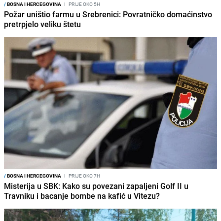
/
BOSNA I HERCEGOVINA
I
PRIJE OKO 5H
Požar uništio farmu u Srebrenici: Povratničko domaćinstvo
pretrpjelo veliku štetu
/
BOSNA I HERCEGOVINA
I
PRIJE OKO 7H
Misterija u SBK: Kako su povezani zapaljeni Golf II u
Travniku i bacanje bombe na kafić u Vitezu?