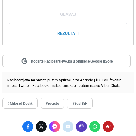
GLASAJ
REZULTATI
Dodajte Radiosarajevo.ba u omiljene Google izvore
Radiosarajevo.ba
pratite putem aplikacije za
Android
|
iOS
i društvenih
mreža
Twitter
|
Facebook
|
Instagram
, kao i putem našeg
Viber
Chata.
#Milorad Dodik
#ročište
#Sud BiH