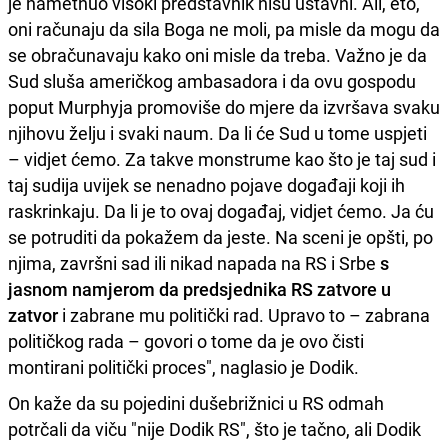
je nametnuo visoki predstavnik nisu ustavni. Ali, eto,
oni računaju da sila Boga ne moli, pa misle da mogu da
se obračunavaju kako oni misle da treba. Važno je da
Sud sluša američkog ambasadora i da ovu gospodu
poput Murphyja promoviše do mjere da izvršava svaku
njihovu želju i svaki naum. Da li će Sud u tome uspjeti
– vidjet ćemo. Za takve monstrume kao što je taj sud i
taj sudija uvijek se nenadno pojave događaji koji ih
raskrinkaju. Da li je to ovaj događaj, vidjet ćemo. Ja ću
se potruditi da pokažem da jeste. Na sceni je opšti, po
njima, završni sad ili nikad napada na RS i Srbe
s
jasnom namjerom da predsjednika RS zatvore u
zatvor
i zabrane mu politički rad. Upravo to – zabrana
političkog rada – govori o tome da je ovo čisti
montirani politički proces", naglasio je Dodik.
On kaže da su pojedini dušebrižnici u RS odmah
potrčali da viču "nije Dodik RS", što je tačno, ali Dodik