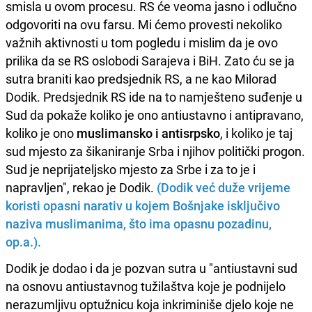
smisla u ovom procesu. RS će veoma jasno i odlučno
odgovoriti na ovu farsu. Mi ćemo provesti nekoliko
važnih aktivnosti u tom pogledu i mislim da je ovo
prilika da se RS oslobodi Sarajeva i BiH. Zato ću se ja
sutra braniti kao predsjednik RS, a ne kao Milorad
Dodik. Predsjednik RS ide na to namješteno suđenje u
Sud da pokaže koliko je ono antiustavno i antipravano,
koliko je ono
muslimansko i antisrpsko
, i koliko je taj
sud mjesto za šikaniranje Srba i njihov politički progon.
Sud je neprijateljsko mjesto za Srbe i za to je i
napravljen", rekao je Dodik.
(Dodik već duže vrijeme
koristi opasni narativ u kojem Bošnjake isključivo
naziva muslimanima, što ima opasnu pozadinu,
op.a.).
Dodik je dodao i da je pozvan sutra u "antiustavni sud
na osnovu antiustavnog tužilaštva koje je podnijelo
nerazumljivu optužnicu koja inkriminiše djelo koje ne