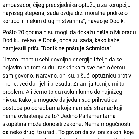
ambasador, čijeg predsjednika optužuju za korupciju
najvišeg stepena, sada ovdje drži moralne pridike o
korupciji i nekim drugim stvarima", naveo je Dodik.
Pošto 20 godina nisu mogli da dokažu ništa o Miloradu
Dodiku, rekao je Dodik, onda su sada, kako kaže,
namjestili priču
"Dodik ne poštuje Schmidta
".
"I zato imam u sebi dovoljno energije i želje da se
pojavim na tom sudu i raskrinkam sve ovo o čemu
sam govorio. Naravno, oni su, pišući optužnicu protiv
mene, već donijeli i presudu. Znam ja to, nije mi to
problem. Ali ćemo to da raskrinkamo do najnižeg
nivoa. Kako je moguće da jedan sud prihvati da
postupa po odredbama koje nameće stranac koji
nema ovlaštenje za to? Jedino Parlamentarna
skupština može donositi zakone. Nema mogućnosti
da neko drugi to uradi. To govori da svi oni zakoni koje