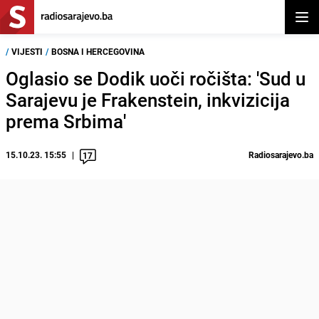
Otvor
/
VIJESTI
/
BOSNA I HERCEGOVINA
Oglasio se Dodik uoči ročišta: 'Sud u
Sarajevu je Frakenstein, inkvizicija
prema Srbima'
15.10.23. 15:55
Radiosarajevo.ba
17