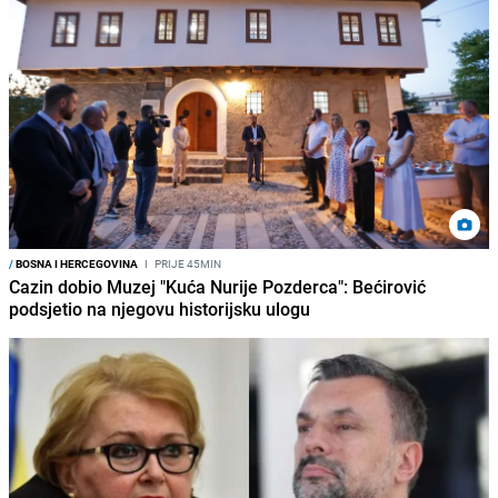
/
BOSNA I HERCEGOVINA
I
PRIJE 45MIN
Cazin dobio Muzej "Kuća Nurije Pozderca": Bećirović
podsjetio na njegovu historijsku ulogu