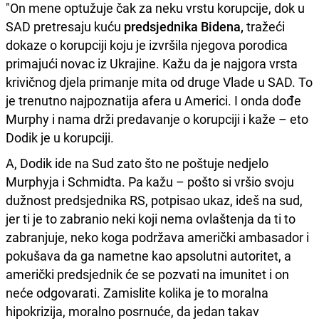
"On mene optužuje čak za neku vrstu korupcije, dok u
SAD pretresaju kuću
predsjednika Bidena,
tražeći
dokaze o korupciji koju je izvršila njegova porodica
primajući novac iz Ukrajine. Kažu da je najgora vrsta
krivičnog djela primanje mita od druge Vlade u SAD. To
je trenutno najpoznatija afera u Americi. I onda dođe
Murphy i nama drži predavanje o korupciji i kaže – eto
Dodik je u korupciji.
A, Dodik ide na Sud zato što ne poštuje nedjelo
Murphyja i Schmidta. Pa kažu – pošto si vršio svoju
dužnost predsjednika RS, potpisao ukaz, ideš na sud,
jer ti je to zabranio neki koji nema ovlaštenja da ti to
zabranjuje, neko koga podržava američki ambasador i
pokušava da ga nametne kao apsolutni autoritet, a
američki predsjednik će se pozvati na imunitet i on
neće odgovarati. Zamislite kolika je to moralna
hipokrizija, moralno posrnuće, da jedan takav