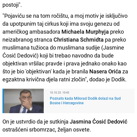
postoji".
"Pojaviću se na tom ročištu, a moj motiv je isključivo
da upotpunim taj cirkus koji ima svoju genezu od
američkog ambasadora
Michaela Murphyja
preko
neizabranog stranca
Christiana Schmidta
pa preko
muslimana tužioca do muslimana sudije (Jasmine
Ćosić Dedović) koji bi trebao navodno da bude
objektivan vršilac pravde i prava jednako onako kao
što je bio 'objektivan' kada je branila
Nasera Orića
za
egzaktna krivična djela ratni zločin", dodao je Dodik.
10.10.23. 10:43
Poznato kada Milorad Dodik dolazi na Sud
Bosne i Hercegovine
On je ustvrdio da je sutkinja
Jasmina Ćosić Dedović
ostrašćeni srbomrzac, željan osvete.