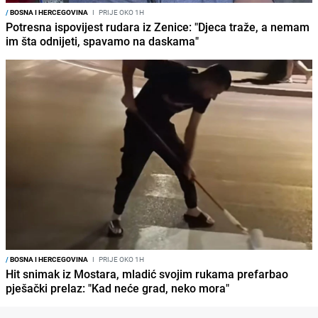
/
BOSNA I HERCEGOVINA
I
PRIJE OKO 1H
Potresna ispovijest rudara iz Zenice: "Djeca traže, a nemam
im šta odnijeti, spavamo na daskama"
/
BOSNA I HERCEGOVINA
I
PRIJE OKO 1H
Hit snimak iz Mostara, mladić svojim rukama prefarbao
pješački prelaz: "Kad neće grad, neko mora"