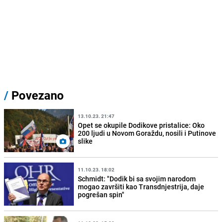
/
Povezano
13.10.23. 21:47
Opet se okupile Dodikove pristalice: Oko
200 ljudi u Novom Goraždu, nosili i Putinove
slike
11.10.23. 18:02
Schmidt: "Dodik bi sa svojim narodom
mogao završiti kao Transdnjestrija, daje
pogrešan spin"