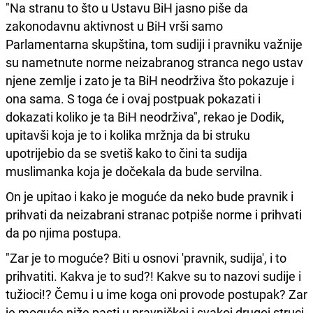
"Na stranu to što u Ustavu BiH jasno piše da
zakonodavnu aktivnost u BiH vrši samo
Parlamentarna skupština, tom sudiji i pravniku važnije
su nametnute norme neizabranog stranca nego ustav
njene zemlje i zato je ta BiH neodrživa što pokazuje i
ona sama. S toga će i ovaj postpuak pokazati i
dokazati koliko je ta BiH neodrživa", rekao je Dodik,
upitavši koja je to i kolika mržnja da bi struku
upotrijebio da se svetiš kako to čini ta sudija
muslimanka koja je dočekala da bude servilna.
On je upitao i kako je moguće da neko bude pravnik i
prihvati da neizabrani stranac potpiše norme i prihvati
da po njima postupa.
"Zar je to moguće? Biti u osnovi 'pravnik, sudija', i to
prihvatiti. Kakva je to sud?! Kakve su to nazovi sudije i
tužioci!? Čemu i u ime koga oni provode postupak? Zar
je moguće niže pasti u pravničkoj i svakoj drugoj struci