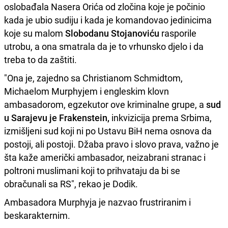
oslobađala Nasera Orića od zločina koje je počinio
kada je ubio sudiju i kada je komandovao jedinicima
koje su malom
Slobodanu Stojanoviću
rasporile
utrobu, a ona smatrala da je to vrhunsko djelo i da
treba to da zaštiti.
"Ona je, zajedno sa Christianom Schmidtom,
Michaelom Murphyjem i engleskim klovn
ambasadorom, egzekutor ove kriminalne grupe, a
sud
u Sarajevu je Frakenstein,
inkvizicija prema Srbima,
izmišljeni sud koji ni po Ustavu BiH nema osnova da
postoji, ali postoji. Džaba pravo i slovo prava, važno je
šta kaže američki ambasador, neizabrani stranac i
poltroni muslimani koji to prihvataju da bi se
obračunali sa RS", rekao je Dodik.
Ambasadora Murphyja je nazvao frustriranim i
beskarakternim.