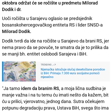
oktobra održat će se ročište u predmetu Milorad
Dodik i dr.
Uoči ročišta u Sarajevu oglasio se predsjednik
bosanskohercegovačkog entiteta RS i lider SNSD-a
Milorad Dodik.
Dodik tvrdi da ide na ročište u Sarajevo da brani RS, jer
nema pravo da se povuče, te smatra da je to prilika da
se manji bh. entitet oslobodi Sarajeva i BiH.
TRENDING
Njemačka istražuje slučaj desetočlane porodice
iz BiH: Primaju 7.300 eura socijalne pomoći
mjesečno
"Ja tamo
idem da branim RS
, a moja lična sudbina je
manje važna i na tu temu ću imati nešto da kažem, bit
ću u prilici, vjerovatno, jednog dana. Sutra očekujem
potpunu degradaciju prava, Ustava BiH, svega što ima