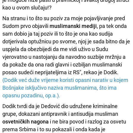
kao u ovom slučaju!?
Na stranu i to što su poziv za moje pojavljivanje pred
Sudom prvo objavili
muslimanski mediji
, pa tek onda
sam dobio ja taj poziv ili to što je ona kao sudija
dotjerivala optužnicu po svome, njoj je sada bitno da je
uspjela da obezbijedi da me vidi uživo u Sudu
vjerovatno u nastojanju da navodno suzbije mržnju a
da pokaže da ona radi glavni i ozbiljan muslimanski
posao sudeći neprijateljima iz RS", rekao je Dodik.
(Dodik već duže vrijeme koristi opasni narativ u kojem
Bošnjake isključivo naziva muslimanima, što ima
opasnu pozadinu, op.a.).
Dodik tvrdi da je Dedović dio udružene kriminalne
grupe, dokazani antipravnik i antisudija musliman
osvetničkih nagona
i ne bira povod i razlog za osvetu
prema Srbima i to su pokazali i onda kada je