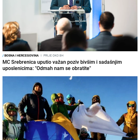
/
BOSNA I HERCEGOVINA
I
PRIJE OKO 8H
MC Srebrenica uputio važan poziv bivšim i sadašnjim
uposlenicima: "Odmah nam se obratite"