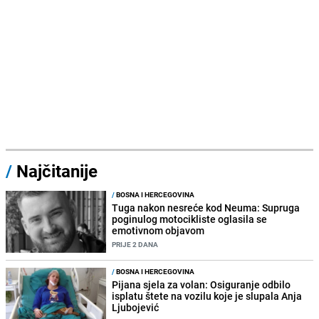
/
Najčitanije
/
BOSNA I HERCEGOVINA
Tuga nakon nesreće kod Neuma: Supruga
poginulog motocikliste oglasila se
emotivnom objavom
PRIJE 2 DANA
/
BOSNA I HERCEGOVINA
Pijana sjela za volan: Osiguranje odbilo
isplatu štete na vozilu koje je slupala Anja
Ljubojević