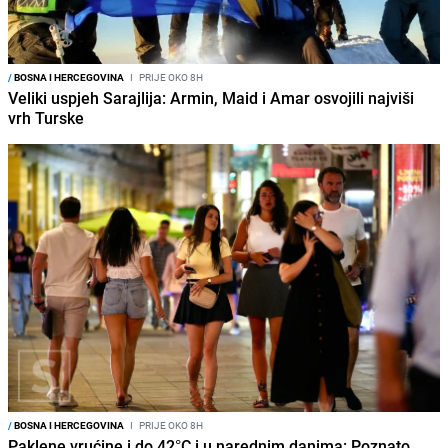
/
BOSNA I HERCEGOVINA
I
PRIJE OKO 8H
Veliki uspjeh Sarajlija: Armin, Maid i Amar osvojili najviši
vrh Turske
/
BOSNA I HERCEGOVINA
I
PRIJE OKO 8H
Paklene vrućine i do 42°C i u narednim danima: Poznato