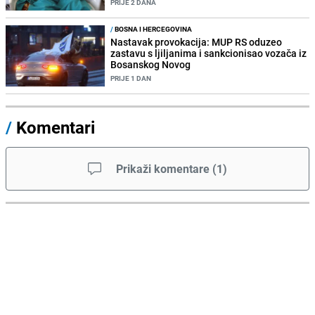
PRIJE 2 DANA
/
BOSNA I HERCEGOVINA
Nastavak provokacija: MUP RS oduzeo
zastavu s ljiljanima i sankcionisao vozača iz
Bosanskog Novog
PRIJE 1 DAN
/
Komentari
Prikaži komentare
(
1
)