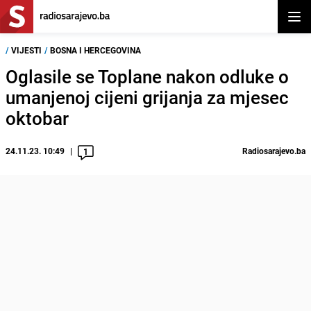
Otvor
/
VIJESTI
/
BOSNA I HERCEGOVINA
Oglasile se Toplane nakon odluke o
umanjenoj cijeni grijanja za mjesec
oktobar
24.11.23. 10:49
Radiosarajevo.ba
1