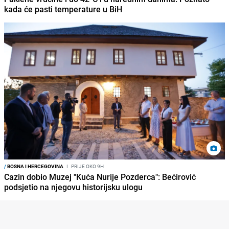
kada će pasti temperature u BiH
/
BOSNA I HERCEGOVINA
I
PRIJE OKO 9H
Cazin dobio Muzej "Kuća Nurije Pozderca": Bećirović
podsjetio na njegovu historijsku ulogu