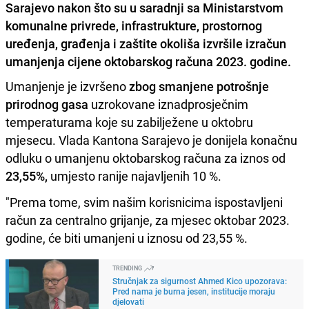
Sarajevo nakon što su u saradnji sa Ministarstvom
komunalne privrede, infrastrukture, prostornog
uređenja, građenja i zaštite okoliša izvršile izračun
umanjenja cijene oktobarskog računa 2023. godine.
Umanjenje je izvršeno
zbog smanjene potrošnje
prirodnog gasa
uzrokovane iznadprosječnim
temperaturama koje su zabilježene u oktobru
mjesecu. Vlada Kantona Sarajevo je donijela konačnu
odluku o umanjenu oktobarskog računa za iznos od
23,55%,
umjesto ranije najavljenih 10 %.
"Prema tome, svim našim korisnicima ispostavljeni
račun za centralno grijanje, za mjesec oktobar 2023.
godine, će biti umanjeni u iznosu od 23,55 %.
TRENDING
Stručnjak za sigurnost Ahmed Kico upozorava:
Pred nama je burna jesen, institucije moraju
djelovati