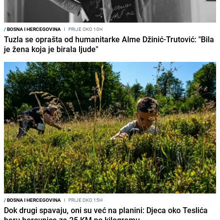
/
BOSNA I HERCEGOVINA
I
PRIJE OKO 10H
Tuzla se oprašta od humanitarke Alme Džinić-Trutović: "Bila
je žena koja je birala ljude"
/
BOSNA I HERCEGOVINA
I
PRIJE OKO 15H
Dok drugi spavaju, oni su već na planini: Djeca oko Teslića
beru borovnice za 25 KM po kilogramu