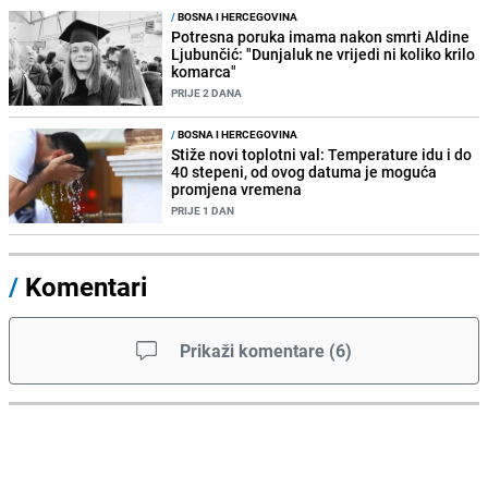
/
BOSNA I HERCEGOVINA
Potresna poruka imama nakon smrti Aldine
Ljubunčić: "Dunjaluk ne vrijedi ni koliko krilo
komarca"
PRIJE 2 DANA
/
BOSNA I HERCEGOVINA
Stiže novi toplotni val: Temperature idu i do
40 stepeni, od ovog datuma je moguća
promjena vremena
PRIJE 1 DAN
/
Komentari
Prikaži komentare
(
6
)