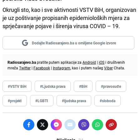
Okrugli sto, kao i sve aktivnosti VSTV BiH, organizovan
je uz poštivanje propisanih epidemioloških mjera za
sprječavanje pojave i širenja virusa COVID – 19.
Dodajte Radiosarajevo.ba u omiljene Google izvore
Radiosarajevo.ba
pratite putem aplikacije za
Android
|
iOS
i društvenih
mreža
Twitter
|
Facebook
|
Instagram
, kao i putem našeg
Viber
Chata.
#VSTV BiH
#Ljudska prava
#BiH
#pravosuđe
#projekt
#LGBTI
#ljudska prava
#sloboda