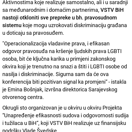
Aktivnostima koje realizuje samostalno, ali i u saradnji
sa međunarodnim i domaćim partnerima,
VSTV BiH
nastoji otkloniti sve prepreke u bh. pravosudnom
sistemu
koje mogu uzrokovati diskriminaciju građana
u doticaju sa pravosuđem.
"Operacionalizacija vladavine prava, i efikasan
odgovor pravosuđa na kršenje ljudskih prava LGBTI
osoba, bit će ključna karika u primjeni zakonskog
okvira koji je trenutno na snazi a štiti i LGBTI osobe od
nasilja i diskriminacije. Sigurna sam da će ova
konferencija biti pozitivan signal ka promjeni“ - istakla
je Emina Bošnjak, izvršna direktorica Sarajevskog
otvorenog centra.
Okrugli sto organizovan je u okviru u okviru Projekta
“Unapređenje efikasnosti sudova i odgovornosti sudija
i tužilaca u BiH“, koji VSTV BiH realizuje uz finansijsku
podršku Vlade Švedske.