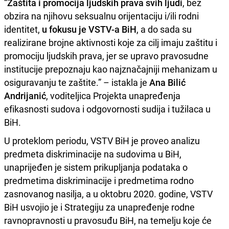
“
Zaštita i promocija ljudskih prava svih ljudi
, bez
obzira na njihovu seksualnu orijentaciju i/ili rodni
identitet,
u fokusu je VSTV-a BiH
, a do sada su
realizirane brojne aktivnosti koje za cilj imaju zaštitu i
promociju ljudskih prava, jer se upravo pravosudne
institucije prepoznaju kao najznačajniji mehanizam u
osiguravanju te zaštite.” – istakla je
Ana Bilić
Andrijanić
, voditeljica Projekta unapređenja
efikasnosti sudova i odgovornosti sudija i tužilaca u
BiH.
U proteklom periodu, VSTV BiH je proveo analizu
predmeta diskriminacije na sudovima u BiH,
unaprijeđen je sistem prikupljanja podataka o
predmetima diskriminacije i predmetima rodno
zasnovanog nasilja, a u oktobru 2020. godine, VSTV
BiH usvojio je i Strategiju za unapređenje rodne
ravnopravnosti u pravosuđu BiH, na temelju koje će