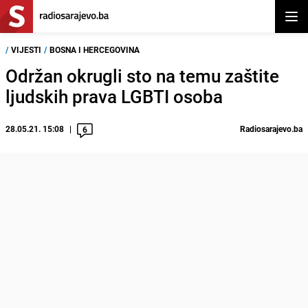
Otvor
/
VIJESTI
/
BOSNA I HERCEGOVINA
Održan okrugli sto na temu zaštite
ljudskih prava LGBTI osoba
28.05.21. 15:08
Radiosarajevo.ba
6