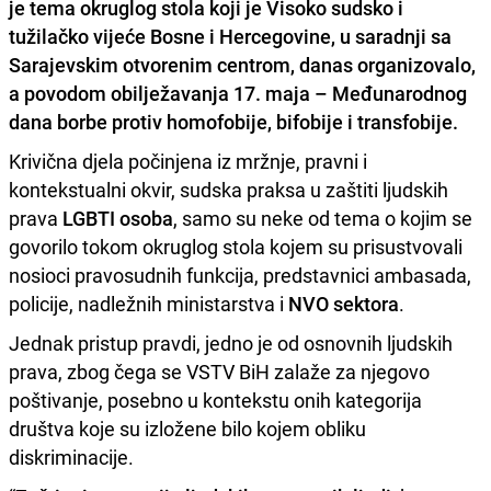
je
tema okruglog stola
koji je Visoko sudsko i
tužilačko vijeće Bosne i Hercegovine, u saradnji sa
Sarajevskim otvorenim centrom, danas organizovalo,
a povodom obilježavanja
17. maja
– Međunarodnog
dana borbe protiv homofobije, bifobije i transfobije.
Krivična djela počinjena iz mržnje, pravni i
kontekstualni okvir, sudska praksa u zaštiti ljudskih
prava
LGBTI osoba
, samo su neke od tema o kojim se
govorilo tokom okruglog stola kojem su prisustvovali
nosioci pravosudnih funkcija, predstavnici ambasada,
policije, nadležnih ministarstva i
NVO sektora
.
Jednak pristup pravdi, jedno je od osnovnih ljudskih
prava, zbog čega se VSTV BiH zalaže za njegovo
poštivanje, posebno u kontekstu onih kategorija
društva koje su izložene bilo kojem obliku
diskriminacije.