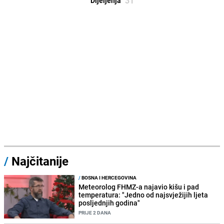
31
Dijeljenja
/
Najčitanije
/
BOSNA I HERCEGOVINA
Meteorolog FHMZ-a najavio kišu i pad
temperatura: "Jedno od najsvježijih ljeta
posljednjih godina"
PRIJE 2 DANA