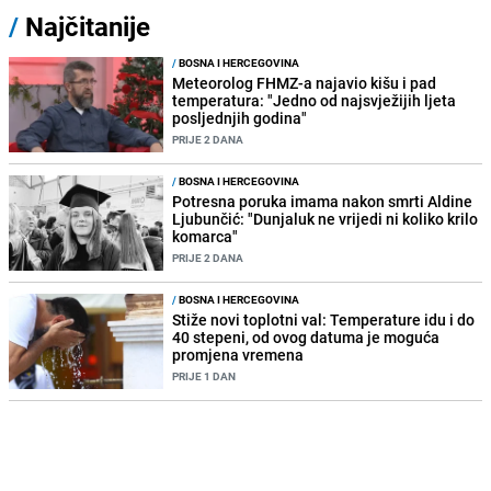
/
Najčitanije
/
BOSNA I HERCEGOVINA
Meteorolog FHMZ-a najavio kišu i pad
temperatura: "Jedno od najsvježijih ljeta
posljednjih godina"
PRIJE 2 DANA
/
BOSNA I HERCEGOVINA
Potresna poruka imama nakon smrti Aldine
Ljubunčić: "Dunjaluk ne vrijedi ni koliko krilo
komarca"
PRIJE 2 DANA
/
BOSNA I HERCEGOVINA
Stiže novi toplotni val: Temperature idu i do
40 stepeni, od ovog datuma je moguća
promjena vremena
PRIJE 1 DAN