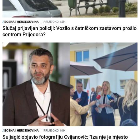
/
BOSNA I HERCEGOVINA
I
PRIJE OKO 14H
Slučaj prijavljen policiji: Vozilo s četničkom zastavom prošlo
centrom Prijedora?
/
BOSNA I HERCEGOVINA
I
PRIJE OKO 16H
Suljagić objavio fotografiju Cvijanović: "Iza nje je mjesto