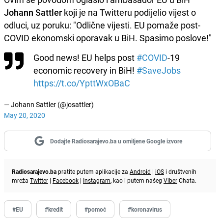
Johann Sattler
koji je na Twitteru podijelio vijest o
odluci, uz poruku: "Odlične vijesti. EU pomaže post-
COVID ekonomski oporavak u BiH. Spasimo poslove!"
Good news! EU helps post
#COVID
-19
economic recovery in BiH!
#SaveJobs
https://t.co/YpttWxOBaC
— Johann Sattler (@josattler)
May 20, 2020
Dodajte Radiosarajevo.ba u omiljene Google izvore
Radiosarajevo.ba
pratite putem aplikacije za
Android
|
iOS
i društvenih
mreža
Twitter
|
Facebook
|
Instagram
, kao i putem našeg
Viber
Chata.
#EU
#kredit
#pomoć
#koronavirus