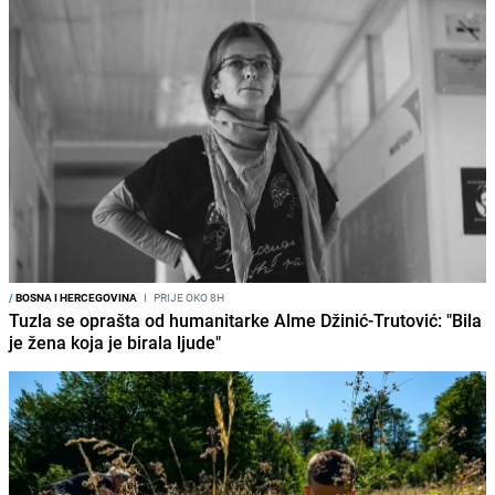
/
BOSNA I HERCEGOVINA
I
PRIJE OKO 8H
Tuzla se oprašta od humanitarke Alme Džinić-Trutović: "Bila
je žena koja je birala ljude"