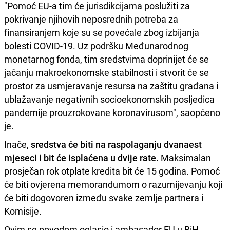
"Pomoć EU-a tim će jurisdikcijama poslužiti za
pokrivanje njihovih neposrednih potreba za
finansiranjem koje su se povećale zbog izbijanja
bolesti COVID-19. Uz podršku Međunarodnog
monetarnog fonda, tim sredstvima doprinijet će se
jačanju makroekonomske stabilnosti i stvorit će se
prostor za usmjeravanje resursa na zaštitu građana i
ublažavanje negativnih socioekonomskih posljedica
pandemije prouzrokovane koronavirusom", saopćeno
je.
Inače,
sredstva će biti na raspolaganju dvanaest
mjeseci i bit će isplaćena u dvije rate.
Maksimalan
prosječan rok otplate kredita bit će 15 godina. Pomoć
će biti ovjerena memorandumom o razumijevanju koji
će biti dogovoren između svake zemlje partnera i
Komisije.
Ovim se povodom oglasio i ambasador EU u BiH