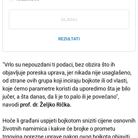
GLASAJ
REZULTATI
"Vrlo su nepouzdani ti podaci, bez obzira što ih
objavljuje poreska uprava, jer nikada nije usaglašeno,
od strane ovih grupa koji inciraju bojkote ili od vlasti,
koje ćemo parametre koristi da uporedimo šta je bilo
jučer, a šta danas, da li je to palo ili je povećano",
navodi
prof. dr. Željko Rička.
Hoće li građani uspjeti bojkotom sniziti cijene osnovnih
životnih namirnica i kakve će brojke o prometu
trgovina porezne uprave nakon ovog bojkota objaviti,