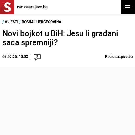
Otvor
/
VIJESTI
/
BOSNA I HERCEGOVINA
Novi bojkot u BiH: Jesu li građani
sada spremniji?
07.02.25. 10:03
Radiosarajevo.ba
2