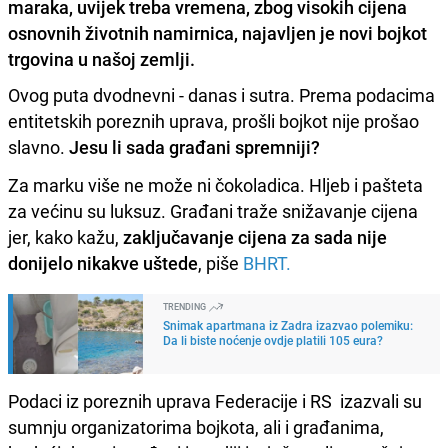
maraka, uvijek treba vremena, zbog visokih cijena
osnovnih životnih namirnica, najavljen je novi bojkot
trgovina u našoj zemlji.
Ovog puta dvodnevni - danas i sutra. Prema podacima
entitetskih poreznih uprava, prošli bojkot nije prošao
slavno.
Jesu li sada građani spremniji?
Za marku više ne može ni čokoladica. Hljeb i pašteta
za većinu su luksuz. Građani traže snižavanje cijena
jer, kako kažu,
zaključavanje cijena za sada nije
donijelo nikakve uštede
, piše
BHRT.
TRENDING
Snimak apartmana iz Zadra izazvao polemiku:
Da li biste noćenje ovdje platili 105 eura?
Podaci iz poreznih uprava Federacije i RS izazvali su
sumnju organizatorima bojkota, ali i građanima,