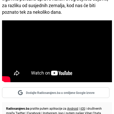
za razliku od susjednih zemalja, kod nas će biti
poznato tek za nekoliko dana.
Dodajte Radiosarajevo.ba u omiljene Google izvore
Radiosarajevo.ba
pratite putem aplikacije za
Android
|
iOS
i društvenih
mreža
Twitter
|
Facebook
|
Instagram
, kao i putem našeg
Viber
Chata.