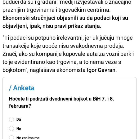
budući da su i građani i mediji izvještavali o značajno
praznijim trgovinama i trgovačkim centrima.
Ekonomski stručnjaci objasnili su da podaci koji su
objavljeni, ipak, nisu pravi prikaz stanja.
"Ti podaci su potpuno irelevantni, jer uključuju mnoge
transakcije koje uopće nisu svakodnevna prodaja.
Znači, ako su kompanije kupovale auta za vozni park i
to je evidentirano kao trgovina, a to nema veze s
bojkotom", naglašava ekonomista
Igor Gavran
.
/
Anketa
Hoćete li podržati dvodnevni bojkot u BiH 7. i 8.
februara?
Da
Ne
Ne zanima me