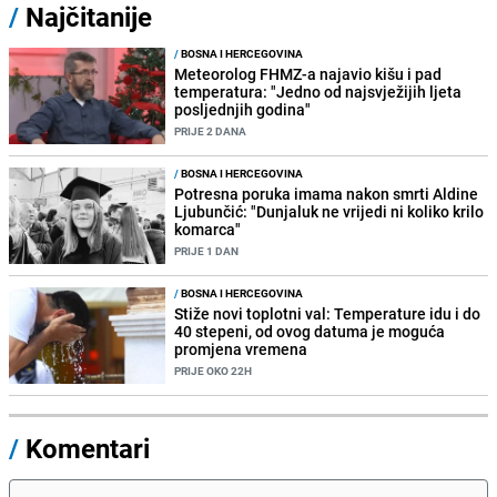
/
Najčitanije
/
BOSNA I HERCEGOVINA
Meteorolog FHMZ-a najavio kišu i pad
temperatura: "Jedno od najsvježijih ljeta
posljednjih godina"
PRIJE 2 DANA
/
BOSNA I HERCEGOVINA
Potresna poruka imama nakon smrti Aldine
Ljubunčić: "Dunjaluk ne vrijedi ni koliko krilo
komarca"
PRIJE 1 DAN
/
BOSNA I HERCEGOVINA
Stiže novi toplotni val: Temperature idu i do
40 stepeni, od ovog datuma je moguća
promjena vremena
PRIJE OKO 22H
/
Komentari