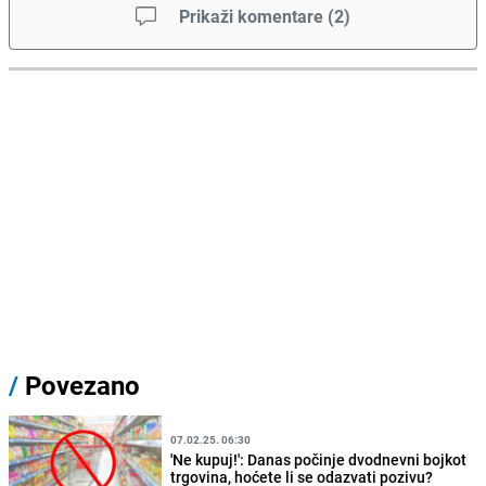
Prikaži komentare
(
2
)
/
Povezano
07.02.25. 06:30
'Ne kupuj!': Danas počinje dvodnevni bojkot
trgovina, hoćete li se odazvati pozivu?