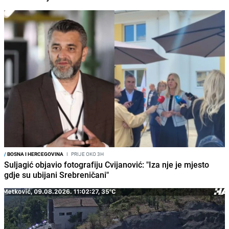
/
BOSNA I HERCEGOVINA
I
PRIJE OKO 3H
Suljagić objavio fotografiju Cvijanović: "Iza nje je mjesto
gdje su ubijani Srebreničani"