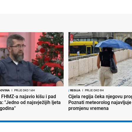
GOVINA
I
PRIJE OKO 14H
/
REGIJA
I
PRIJE OKO 9H
 FHMZ-a najavio kišu i pad
Cijela regija čeka njegovu pr
: "Jedno od najsvježijih ljeta
Poznati meteorolog najavljuje
 godina"
promjenu vremena