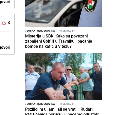
ovori
0
/
BOSNA I HERCEGOVINA
I
PRIJE OKO 5H
Misterija u SBK: Kako su povezani
zapaljeni Golf II u Travniku i bacanje
bombe na kafić u Vitezu?
ovori
/
BOSNA I HERCEGOVINA
I
PRIJE OKO 5H
Pozlilo im u jami, ali se vratili: Rudari
RMU Zenica poručuju, 'nećemo odustati'