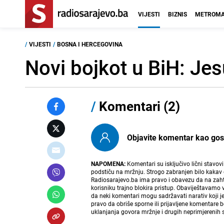
VIJESTI
BIZNIS
METROMA
/
VIJESTI
/
BOSNA I HERCEGOVINA
Novi bojkot u BiH: Jes
/
Komentari (2)
Objavite komentar kao gost i
NAPOMENA:
Komentari su isključivo lični stavov
podstiču na mržnju. Strogo zabranjen bilo kakav 
Radiosarajevo.ba ima pravo i obavezu da na zahtj
korisniku trajno blokira pristup. Obaviještavamo 
da neki komentari mogu sadržavati narativ koji j
pravo da obriše sporne ili prijavljene komentare 
uklanjanja govora mržnje i drugih neprimjerenih