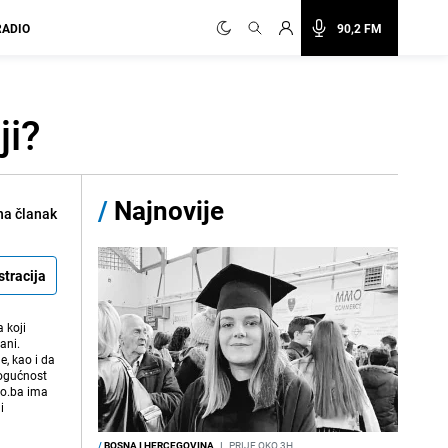
RADIO
90,2 FM
ji?
/
Najnovije
na članak
stracija
 koji
ani.
e, kao i da
mogućnost
vo.ba ima
i
/
BOSNA I HERCEGOVINA
I
PRIJE OKO 3H