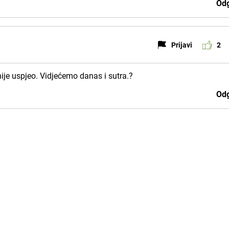
Odg
Prijavi
2
nije uspjeo. Vidjećemo danas i sutra.?
Odg