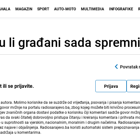
HALA
MAGAZIN
SPORT
AUTO-MOTO
MULTIMEDIA
INFOGRAFIKE
u li građani sada spremni
Povratak 
li se prijavite.
Prijava
Regi
i autora. Molimo korisnike da se suzdrže od vrijeđanja, psovanja i pisanja komentara
govor mržnje na portalu radiosarajevo.ba, zbog kojeg možete biti krivično procesuir
ev zvaničnih organa dostavi podatke o korisniku čiji komentari sadrže govor mržnj
vas da svaki čitatelj dobrovoljno pristupa čitanju i kreiranju komentara i prihvata 
e u suprotnosti sa vjerskim, nacionalnim, moralnim i drugim načelima. Radiosaraje
bez najave i objašnjenja. Radiosarajevo.ba koristi automatski sistem prepoznavanja 
 sadržaja u komentarima.