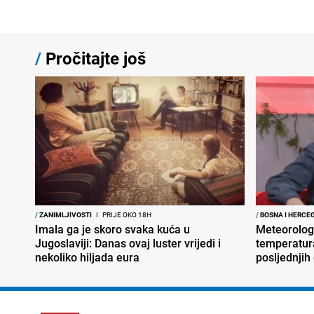
/
Pročitajte još
/
ZANIMLJIVOSTI
I
PRIJE OKO 18H
/
BOSNA I HERCE
Imala ga je skoro svaka kuća u
Meteorolog
Jugoslaviji: Danas ovaj luster vrijedi i
temperatura
nekoliko hiljada eura
posljednjih