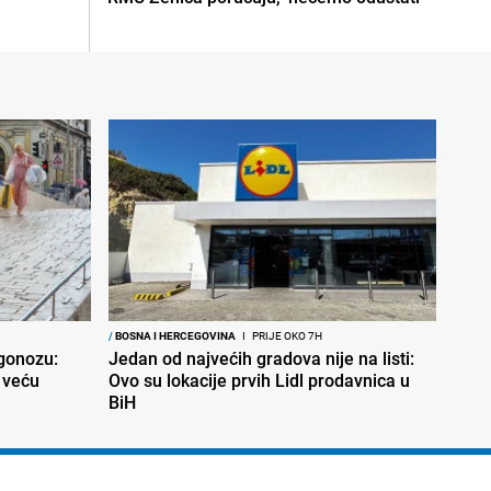
/
BOSNA I HERCEGOVINA
I
PRIJE OKO 7H
ogonozu:
Jedan od najvećih gradova nije na listi:
 veću
Ovo su lokacije prvih Lidl prodavnica u
BiH