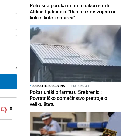
Potresna poruka imama nakon smrti
Aldine Ljubunčić: "Dunjaluk ne vrijedi ni
koliko krilo komarca"
/
BOSNA I HERCEGOVINA
I
PRIJE OKO 3H
Požar uništio farmu u Srebrenici:
Povratničko domaćinstvo pretrpjelo
veliku štetu
0