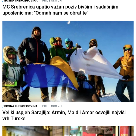
/
BOSNA I HERCEGOVINA
I
PRIJE OKO 6H
MC Srebrenica uputio važan poziv bivšim i sadašnjim
uposlenicima: "Odmah nam se obratite"
/
BOSNA I HERCEGOVINA
I
PRIJE OKO 7H
Veliki uspjeh Sarajlija: Armin, Maid i Amar osvojili najviši
vrh Turske