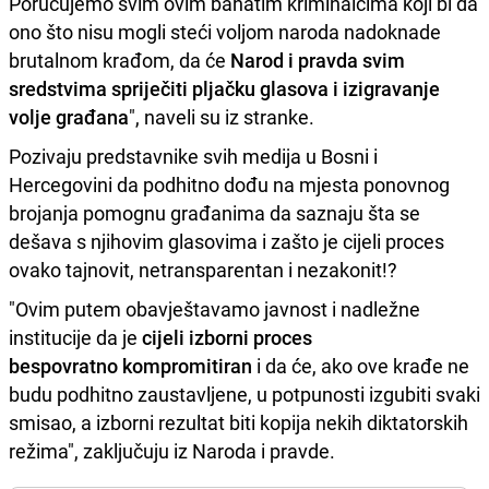
Poručujemo svim ovim bahatim kriminalcima koji bi da
ono što nisu mogli steći voljom naroda nadoknade
brutalnom krađom, da će
Narod i pravda svim
sredstvima spriječiti pljačku glasova i izigravanje
volje građana
", naveli su iz stranke.
Pozivaju predstavnike svih medija u Bosni i
Hercegovini da podhitno dođu na mjesta ponovnog
brojanja pomognu građanima da saznaju šta se
dešava s njihovim glasovima i zašto je cijeli proces
ovako tajnovit, netransparentan i nezakonit!?
"Ovim putem obavještavamo javnost i nadležne
institucije da je
cijeli izborni proces
bespovratno kompromitiran
i da će, ako ove krađe ne
budu podhitno zaustavljene, u potpunosti izgubiti svaki
smisao, a izborni rezultat biti kopija nekih diktatorskih
režima", zaključuju iz Naroda i pravde.