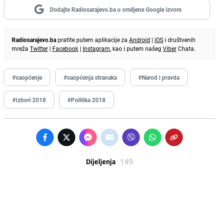
Dodajte Radiosarajevo.ba u omiljene Google izvore
Radiosarajevo.ba
pratite putem aplikacije za
Android
|
iOS
i društvenih
mreža
Twitter
|
Facebook
|
Instagram
, kao i putem našeg
Viber
Chata.
#saopćenje
#saopćenja stranaka
#Narod i pravda
#Izbori 2018
#Politika 2018
149
Dijeljenja