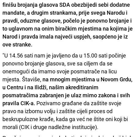
finišu brojanja glasova SDA obezbijedi sebi dodatne
mandate, a drugim strankama, prije svega Narodu i
pravdi, oduzme glasove, počelo je ponovno brojanje i
to uglavnom na onim biračkim mjestima na kojima je
Narod i pravda imala najveći uspjeh, saopćeno je iz
ove stranke.
"U 14.56 sati nam je javljeno da u 15.00 sati počinje
ponovno brojanje glasova, sve sa ciljem da se
onemogući da imamo svoje posmatrače na licu
mjesta. Štaviše,
na mnogim mjestima u Novom Grdu,
u Centru i na Ilidži, našim akreditiranim
posmatračima zabranjen je ulaz mimo zakona i svih
pravila CIK-a.
Pozivamo građane da zaštite svoje
pravo na izbornu volju i zaštite cijeli proces od
beskrupulozne krađe, kada ga već ne štite oni koji bi
morali (CIK i druge nadležne institucije).