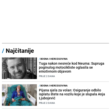
/
Najčitanije
/
BOSNA I HERCEGOVINA
Tuga nakon nesreće kod Neuma: Supruga
poginulog motocikliste oglasila se
emotivnom objavom
PRIJE 2 DANA
/
BOSNA I HERCEGOVINA
Pijana sjela za volan: Osiguranje odbilo
isplatu štete na vozilu koje je slupala Anja
Ljubojević
PRIJE 2 DANA