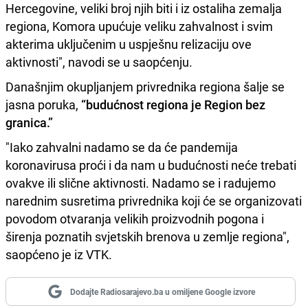
Hercegovine, veliki broj njih biti i iz ostaliha zemalja
regiona, Komora upućuje veliku zahvalnost i svim
akterima uključenim u uspješnu relizaciju ove
aktivnosti", navodi se u saopćenju.
Današnjim okupljanjem privrednika regiona šalje se
jasna poruka,
“budućnost regiona je Region bez
granica.”
"Iako zahvalni nadamo se da će pandemija
koronavirusa proći i da nam u budućnosti neće trebati
ovakve ili slične aktivnosti. Nadamo se i radujemo
narednim susretima privrednika koji će se organizovati
povodom otvaranja velikih proizvodnih pogona i
širenja poznatih svjetskih brenova u zemlje regiona",
saopćeno je iz VTK.
Dodajte Radiosarajevo.ba u omiljene Google izvore