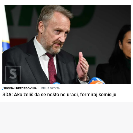
/
BOSNA I HERCEGOVINA
I
PRIJE OKO 7H
SDA: Ako želiš da se nešto ne uradi, formiraj komisiju