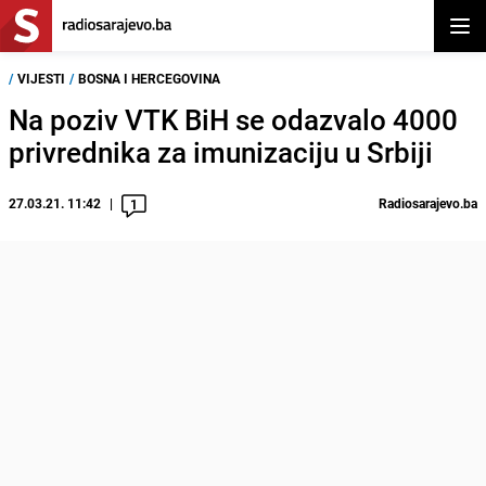
Otvor
/
VIJESTI
/
BOSNA I HERCEGOVINA
Na poziv VTK BiH se odazvalo 4000
privrednika za imunizaciju u Srbiji
27.03.21. 11:42
Radiosarajevo.ba
1