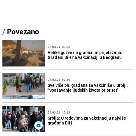
/
Povezano
27.03.21. 09:35
Velike gužve na graničnim prijelazima:
Građani BiH na vakcinaciji u Beogradu
27.03.21. 07:30
Sve više bh. građana se vakciniše u Srbiji:
"Spašavanje ljudskih života prioritet"
26.03.21. 15:12
Srbija: U redovima za vakcinaciju najviše
građana BiH