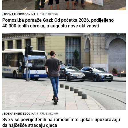
/
BOSNA I HERCEGOVINA
I
PRIJE OKO 5H
Pomozi.ba pomaže Gazi: Od početka 2026. podijeljeno
40.000 toplih obroka, u augustu nove aktivnosti
/
BOSNA I HERCEGOVINA
I
PRIJE OKO 6H
Sve više povrijeđenih na romobilima: Ljekari upozoravaju
da najčešće stradaju djeca