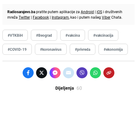
Radiosarajevo.ba
pratite putem aplikacije za
Android
|
iOS
i društvenih
mreža
Twitter
|
Facebook
|
Instagram
, kao i putem našeg
Viber
Chata.
#VTKBiH
#Beograd
#vakcina
#vakcinacija
#COVID-19
#koronavirus
#privreda
#ekonomija
60
Dijeljenja