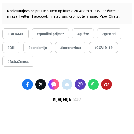
Radiosarajevo.ba
pratite putem aplikacije za
Android
|
iOS
i društvenih
mreža
Twitter
|
Facebook
|
Instagram
, kao i putem našeg
Viber
Chata.
#BIHAMK
#granični prijelaz
#gužve
#građani
#BiH
#pandemija
#koronavirus
#COVID-19
#AstraZeneca
237
Dijeljenja