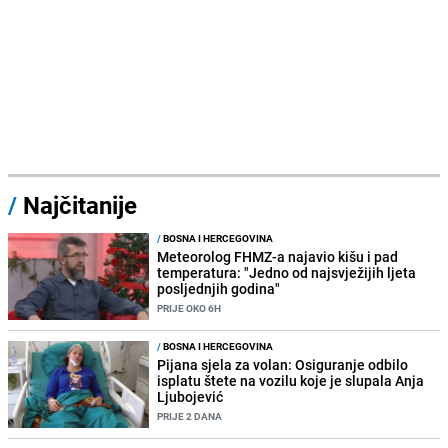
/
Najčitanije
/
BOSNA I HERCEGOVINA
Meteorolog FHMZ-a najavio kišu i pad
temperatura: "Jedno od najsvježijih ljeta
posljednjih godina"
PRIJE OKO 6H
/
BOSNA I HERCEGOVINA
Pijana sjela za volan: Osiguranje odbilo
isplatu štete na vozilu koje je slupala Anja
Ljubojević
PRIJE 2 DANA