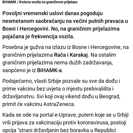
BIHAMK / Kolona vozila na graničnom prijelazu
Povoljni vremenski uslovi danas pogoduju
nesmetanom saobraćanju na većini putnih pravaca u
Bosni i Hercegovini. No,
na graničnim prijelazima
pojačana je frekvencija vozila.
Posebna je gužva na izlazu iz Bosne i Hercegovine, na
graničnim prijelazima
Rača i Karakaj
. Na ostalim
graničnim prijelazima nema dužih zadržavanja,
saopćeno je iz
BiHAMK-a
.
Podsjećamo, vlasti Srbije pozvale su sve da dođu i
prime vakcinu bez uvjeta o mjestu prebivališta i
državljanstvu. Svi koji ovaj vikend dođu u Beograd,
primit će vakcinu AstraZeneca.
Kada se ode na portal e-Uprave, putem koje se u Srbiji
vrši prijava za vakcinaciju protiv koronavirusa, postoji
opcija "strani državljanin bez boravka u Republici