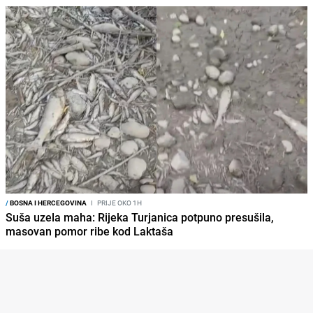
/
BOSNA I HERCEGOVINA
I
PRIJE OKO 1H
Suša uzela maha: Rijeka Turjanica potpuno presušila,
masovan pomor ribe kod Laktaša