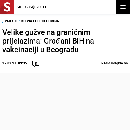
Otvor
/
VIJESTI
/
BOSNA I HERCEGOVINA
Velike gužve na graničnim
prijelazima: Građani BiH na
vakcinaciji u Beogradu
27.03.21. 09:35
Radiosarajevo.ba
8