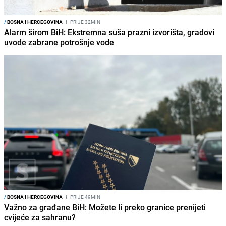
/
BOSNA I HERCEGOVINA
I
PRIJE 32MIN
Alarm širom BiH: Ekstremna suša prazni izvorišta, gradovi
uvode zabrane potrošnje vode
/
BOSNA I HERCEGOVINA
I
PRIJE 49MIN
Važno za građane BiH: Možete li preko granice prenijeti
cvijeće za sahranu?