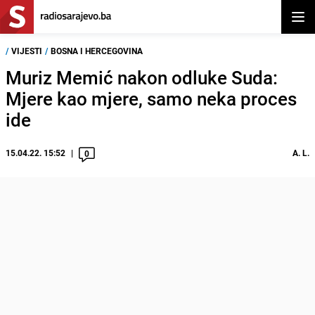
Otvor
/
VIJESTI
/
BOSNA I HERCEGOVINA
Muriz Memić nakon odluke Suda:
Mjere kao mjere, samo neka proces
ide
15.04.22. 15:52
A. L.
0