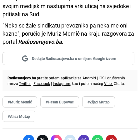
svojim medijskim nastupima vrši uticaj na svjedoke i
pritisak na Sud.
"Neka se žale sindikatu prevoznika pa neka me oni
kazne", poručio je Muriz Memić na kraju razgovora za
portal
Radiosarajevo.ba
.
Dodajte Radiosarajevo.ba u omiljene Google izvore
Radiosarajevo.ba
pratite putem aplikacije za
Android
|
iOS
i društvenih
mreža
Twitter
|
Facebook
|
Instagram
, kao i putem našeg
Viber
Chata.
#Muriz Memić
#Hasan Dupovac
#Zijad Mutap
#Alisa Mutap