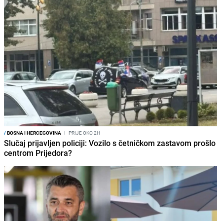
/
BOSNA I HERCEGOVINA
I
PRIJE OKO 2H
Slučaj prijavljen policiji: Vozilo s četničkom zastavom prošlo
centrom Prijedora?