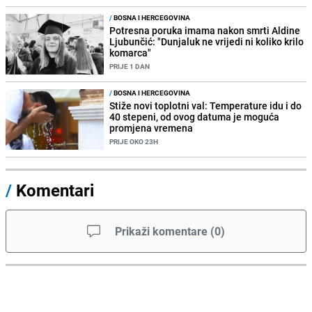
/
BOSNA I HERCEGOVINA
Potresna poruka imama nakon smrti Aldine
Ljubunčić: "Dunjaluk ne vrijedi ni koliko krilo
komarca"
PRIJE 1 DAN
/
BOSNA I HERCEGOVINA
Stiže novi toplotni val: Temperature idu i do
40 stepeni, od ovog datuma je moguća
promjena vremena
PRIJE OKO 23H
/
Komentari
Prikaži komentare
(
0
)