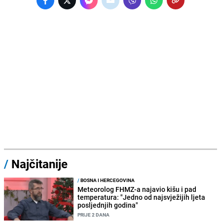
/
Najčitanije
/
BOSNA I HERCEGOVINA
Meteorolog FHMZ-a najavio kišu i pad
temperatura: "Jedno od najsvježijih ljeta
posljednjih godina"
PRIJE 2 DANA