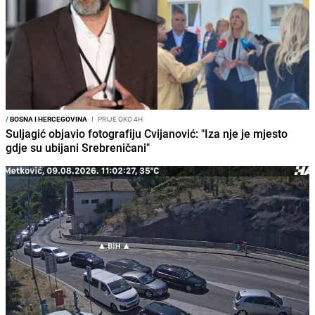
/
BOSNA I HERCEGOVINA
I
PRIJE OKO 4H
Suljagić objavio fotografiju Cvijanović: "Iza nje je mjesto
gdje su ubijani Srebreničani"