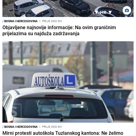
/
BOSNA I HERCEGOVINA
I
PRIJE OKO 5H
Objavljene najnovije informacije: Na ovim graničnim
prijelazima su najduža zadržavanja
/
BOSNA I HERCEGOVINA
I
PRIJE OKO 6H
Mirni protesti autoškola Tuzlanskog kantona: Ne želimo