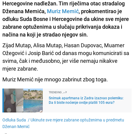
Hercegovine nadležan
. Tim riječima otac stradalog
Dženana Memića,
Muriz Memić
, prokomentirao je
odluku Suda Bosne i Hercegovine
da ukine sve mjere
zabrane optuženima u slučaju prikrivanja dokaza i
načina na koji je stradao njegov sin
.
Zijad Mutap, Alisa Mutap, Hasan Dupovac, Muamer
Ožegović i Josip Barić od danas mogu komunicirati sa
svima, čak i međusobno, jer više nemaju nikakve
mjere zabrane.
Muriz Memić nije mnogo zabrinut zbog toga.
TRENDING
Snimak apartmana iz Zadra izazvao polemiku:
Da li biste noćenje ovdje platili 105 eura?
Odluka Suda /
Ukinute sve mjere zabrane optuženima u predmetu
Dženan Memić