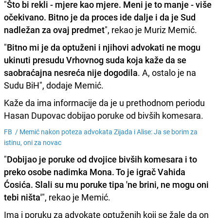
"
Što bi rekli - mjere kao mjere. Meni je to manje - više
očekivano. Bitno je da proces ide dalje i da je Sud
nadležan za ovaj predmet
", rekao je Muriz Memić.
"
Bitno mi je da optuženi i njihovi advokati ne mogu
ukinuti presudu Vrhovnog suda koja kaže da se
saobraćajna nesreća nije dogodila
. A, ostalo je na
Sudu BiH", dodaje Memić.
Kaže da ima informacije da je u prethodnom periodu
Hasan Dupovac dobijao poruke od bivših komesara.
FB /
Memić nakon poteza advokata Zijada i Alise: Ja se borim za
istinu, oni za novac
"
Dobijao je poruke od dvojice bivših komesara i to
preko osobe nadimka Mona. To je igrač Vahida
Ćosića. Slali su mu poruke tipa 'ne brini, ne mogu oni
tebi ništa'
", rekao je Memić.
Ima i poruku za advokate optuženih koji se žale da on