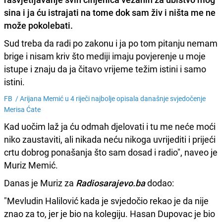
sina i ja ću istrajati na tome dok sam živ i ništa me ne
može pokolebati.
Sud treba da radi po zakonu i ja po tom pitanju nemam
brige i nisam kriv što mediji imaju povjerenje u moje
istupe i znaju da ja čitavo vrijeme težim istini i samo
istini.
FB /
Arijana Memić u 4 riječi najbolje opisala današnje svjedočenje
Merisa Ćate
Kad uočim laž ja ću odmah djelovati i tu me neće moći
niko zaustaviti, ali nikada neću nikoga uvrijediti i prijeći
crtu dobrog ponašanja što sam dosad i radio", naveo je
Muriz Memić.
Danas je Muriz za
Radiosarajevo.ba
dodao:
"Mevludin Halilović kada je svjedočio rekao je da nije
znao za to, jer je bio na kolegiju. Hasan Dupovac je bio