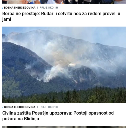
/
BOSNA I HERCEGOVINA
I
PRIJE OKO 1H
Borba ne prestaje: Rudari i četvrtu noć za redom proveli u
jami
/
BOSNA I HERCEGOVINA
I
PRIJE OKO 1H
Civilna zaštita Posušje upozorava: Postoji opasnost od
požara na Blidinju