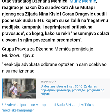
Otac stradalog Dženana Memića,
Muriz Memić
,
reagirao je nakon što su advokati
Alise Mutap
i
njenog oca
Zijada
Nina Kisić i Goran Dragović
uputili
podnesak Sudu BiH u kojem su se žalili na 'negativnu
medijsku kampanju i neprimjereni pritisak na
pravosuđe', do kojeg, kako su rekli "nesumnjivo dolazi
u ovom i s njim povezanim predmetom".
Grupa Pravda za Dženana Memića prenijela je
Murizovu izjavu:
"Reakciju advokata odbrane optuženih sam očekivao i
nisu me iznenadili.
TRENDING
U Mostaru jutros u 8 sati 30 °C: Za danas
objavljeno upozorenje, pročitajte i prognozu do
srijede
! /
Advokati porodice Mutap uputili Sudu BiH zahtjev: Tiču se
"medijske kampanje"