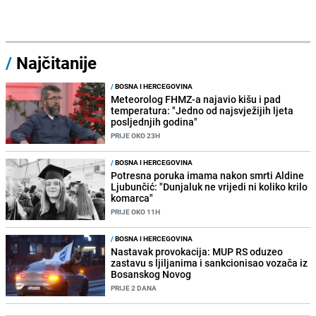
/
Najčitanije
/
BOSNA I HERCEGOVINA
Meteorolog FHMZ-a najavio kišu i pad
temperatura: "Jedno od najsvježijih ljeta
posljednjih godina"
PRIJE OKO 23H
/
BOSNA I HERCEGOVINA
Potresna poruka imama nakon smrti Aldine
Ljubunčić: "Dunjaluk ne vrijedi ni koliko krilo
komarca"
PRIJE OKO 11H
/
BOSNA I HERCEGOVINA
Nastavak provokacija: MUP RS oduzeo
zastavu s ljiljanima i sankcionisao vozača iz
Bosanskog Novog
PRIJE 2 DANA