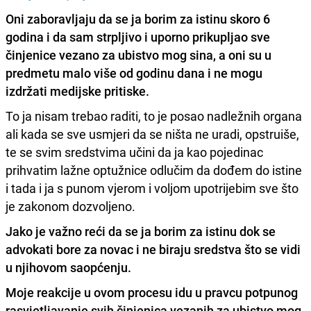
Oni zaboravljaju da se ja borim za istinu skoro 6
godina i da sam strpljivo i uporno prikupljao sve
činjenice vezano za ubistvo mog sina, a oni su u
predmetu malo više od godinu dana i ne mogu
izdržati medijske pritiske.
To ja nisam trebao raditi, to je posao nadležnih organa
ali kada se sve usmjeri da se ništa ne uradi, opstruiše,
te se svim sredstvima učini da ja kao pojedinac
prihvatim lažne optužnice odlučim da dođem do istine
i tada i ja s punom vjerom i voljom upotrijebim sve što
je zakonom dozvoljeno.
Jako je važno reći da se ja borim za istinu dok se
advokati bore za novac i ne biraju sredstva što se vidi
u njihovom saopćenju.
Moje reakcije u ovom procesu idu u pravcu potpunog
rasvjetljavanje svih činjenica vezanih za ubistvo mog