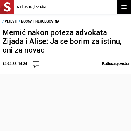
Otvor
/
VIJESTI
/
BOSNA I HERCEGOVINA
Memić nakon poteza advokata
Zijada i Alise: Ja se borim za istinu,
oni za novac
14.04.22. 14:24
Radiosarajevo.ba
11