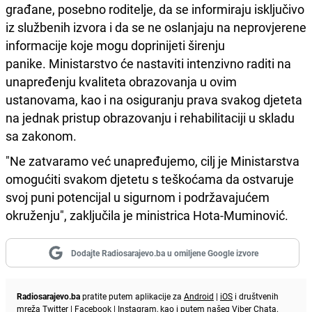
građane, posebno roditelje, da se informiraju isključivo
iz službenih izvora i da se ne oslanjaju na neprovjerene
informacije koje mogu doprinijeti širenju
panike. Ministarstvo će nastaviti intenzivno raditi na
unapređenju kvaliteta obrazovanja u ovim
ustanovama, kao i na osiguranju prava svakog djeteta
na jednak pristup obrazovanju i rehabilitaciji u skladu
sa zakonom.
"Ne zatvaramo već unapređujemo, cilj je Ministarstva
omogućiti svakom djetetu s teškoćama da ostvaruje
svoj puni potencijal u sigurnom i podržavajućem
okruženju", zaključila je ministrica Hota-Muminović.
Dodajte Radiosarajevo.ba u omiljene Google izvore
Radiosarajevo.ba
pratite putem aplikacije za
Android
|
iOS
i društvenih
mreža
Twitter
|
Facebook
|
Instagram
, kao i putem našeg
Viber
Chata.