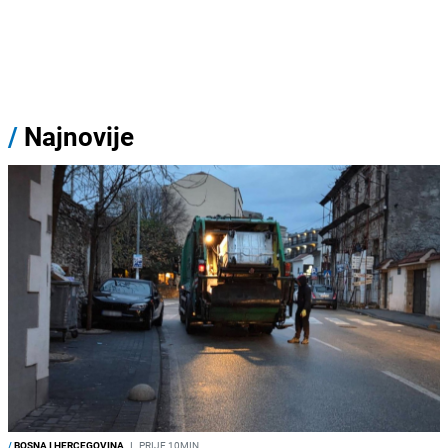
/
Najnovije
/
BOSNA I HERCEGOVINA
I
PRIJE 10MIN