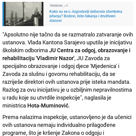
TRENDING
Kako su se u Jugoslaviji rješavala stambena
pitanja? Bodovi, liste čekanja i društveni
stanovi
"Apsolutno nije tačno da se razmatralo zatvaranje ovih
ustanova. Vlada Kantona Sarajevo uputila je inicijativu
školskim odborima
JU Centra za odgoj, obrazovanje i
rehabilitaciju 'Vladimir Nazor'
, JU Zavoda za
specijalno obrazovanje i odgoj djece 'Mjedenica' i
Zavoda za slušnu i govornu rehabilitaciju, da se
razriješe direktori ovih ustanova prije isteka mandata.
Razlog za ovu inicijativu je u ozbiljnim nepravilnostima
u radu koje su utvrdile inspekcije", naglasila je
ministrica
Hota-Muminović.
Prema nalazima inspekcije, ustanovljeno je da učenici
ovih ustanova nemaju individualno prilagođene
programe, što je kršenje Zakona o odgoju i