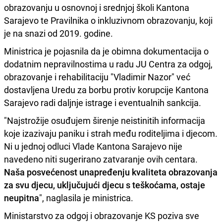
obrazovanju u osnovnoj i srednjoj školi Kantona
Sarajevo te Pravilnika o inkluzivnom obrazovanju, koji
je na snazi od 2019. godine.
Ministrica je pojasnila da je obimna dokumentacija o
dodatnim nepravilnostima u radu JU Centra za odgoj,
obrazovanje i rehabilitaciju "Vladimir Nazor" već
dostavljena Uredu za borbu protiv korupcije Kantona
Sarajevo radi daljnje istrage i eventualnih sankcija.
"Najstrožije osuđujem širenje neistinitih informacija
koje izazivaju paniku i strah među roditeljima i djecom.
Ni u jednoj odluci Vlade Kantona Sarajevo nije
navedeno niti sugerirano zatvaranje ovih centara.
Naša posvećenost unapređenju kvaliteta obrazovanja
za svu djecu, uključujući djecu s teškoćama, ostaje
neupitna
", naglasila je ministrica.
Ministarstvo za odgoj i obrazovanje KS poziva sve