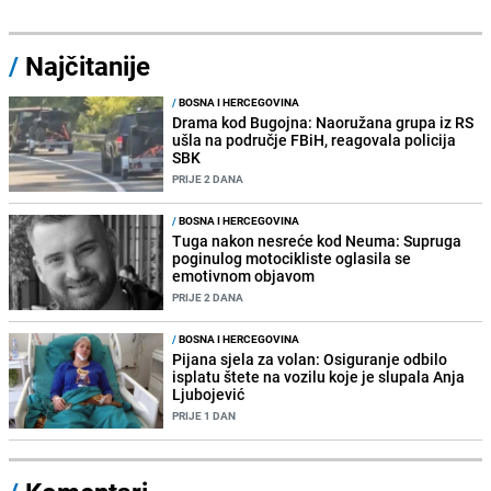
/
Najčitanije
/
BOSNA I HERCEGOVINA
Drama kod Bugojna: Naoružana grupa iz RS
ušla na područje FBiH, reagovala policija
SBK
PRIJE 2 DANA
/
BOSNA I HERCEGOVINA
Tuga nakon nesreće kod Neuma: Supruga
poginulog motocikliste oglasila se
emotivnom objavom
PRIJE 2 DANA
/
BOSNA I HERCEGOVINA
Pijana sjela za volan: Osiguranje odbilo
isplatu štete na vozilu koje je slupala Anja
Ljubojević
PRIJE 1 DAN