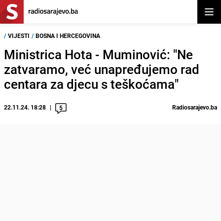
Otvor
/
VIJESTI
/
BOSNA I HERCEGOVINA
Ministrica Hota - Muminović: "Ne
zatvaramo, već unapređujemo rad
centara za djecu s teškoćama"
22.11.24. 18:28
Radiosarajevo.ba
5