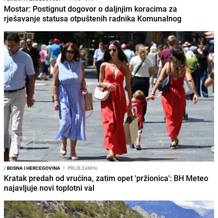
Mostar: Postignut dogovor o daljnjim koracima za
rješavanje statusa otpuštenih radnika Komunalnog
/
BOSNA I HERCEGOVINA
I
PRIJE 24MIN
Kratak predah od vrućina, zatim opet 'pržionica': BH Meteo
najavljuje novi toplotni val