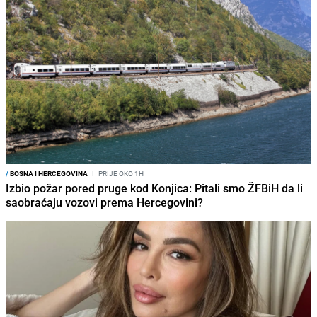
/
BOSNA I HERCEGOVINA
I
PRIJE OKO 1H
Izbio požar pored pruge kod Konjica: Pitali smo ŽFBiH da li
saobraćaju vozovi prema Hercegovini?