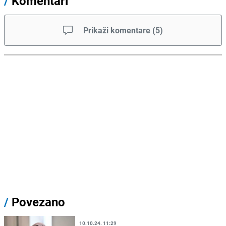
/
Komentari
Prikaži komentare
(
5
)
/
Povezano
10.10.24. 11:29