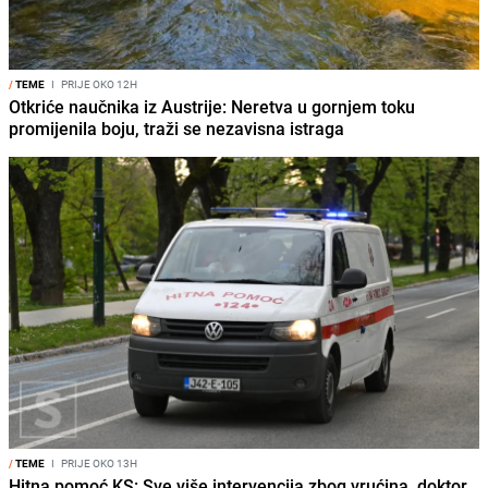
/
TEME
I
PRIJE OKO 12H
Otkriće naučnika iz Austrije: Neretva u gornjem toku
promijenila boju, traži se nezavisna istraga
/
TEME
I
PRIJE OKO 13H
Hitna pomoć KS: Sve više intervencija zbog vrućina, doktor