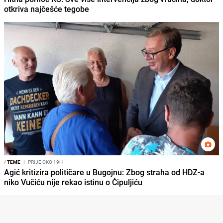
otkriva najčešće tegobe
/
TEME
I
PRIJE OKO 19H
Agić kritizira političare u Bugojnu: Zbog straha od HDZ-a
niko Vučiću nije rekao istinu o Čipuljiću