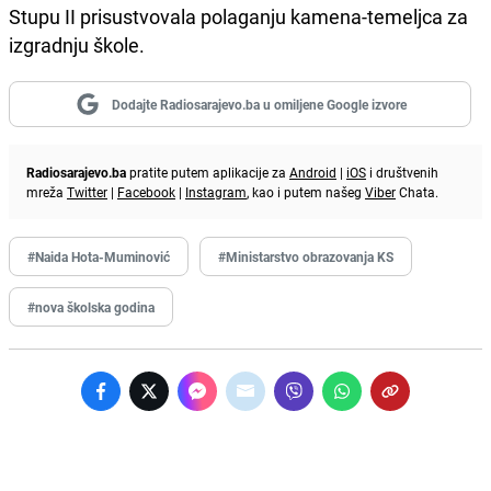
Stupu II prisustvovala polaganju kamena-temeljca za
izgradnju škole.
Dodajte Radiosarajevo.ba u omiljene Google izvore
Radiosarajevo.ba
pratite putem aplikacije za
Android
|
iOS
i društvenih
mreža
Twitter
|
Facebook
|
Instagram
, kao i putem našeg
Viber
Chata.
#Naida Hota-Muminović
#Ministarstvo obrazovanja KS
#nova školska godina