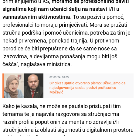
primjenjujemo u KS,
moramo se profesionalno baviti
signalima koji nam učenici šalju na nastavi i/li u
vannastavnim aktivnostima
. To su pozivi u pomoć,
profesionalci to moraju primjećivati. Mora se pružati
stručna podrška i pomoć učenicima, potreba za tim je
nekad privremena, ponekad trajnija. U protivnom
porodice će biti prepuštene da se same nose sa
izazovima, a devijantna ponašanja mogu biti još
češća", naglašava ministrica.
02.09.24. 08:05
Sindikat uputio otvoreno pismo: Očekujemo da
najodgovornija osoba podrži profesoricu
Močević
Kako je kazala, ne može se paušalo pristupati tim
temama te je najavila razgovore sa stručnjacima
raznih profila poput onih za mentalno zdravlje i/li
stručnjacima iz oblasti sigurnosti u digitalnom prostoru