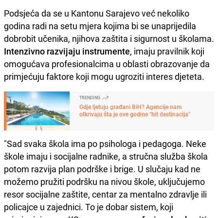
Podsjeća da se u Kantonu Sarajevo već nekoliko
godina radi na setu mjera kojima bi se unaprijedila
dobrobit učenika, njihova zaštita i sigurnost u školama.
Intenzivno razvijaju instrumente
, imaju pravilnik koji
omogućava profesionalcima u oblasti obrazovanje da
primjećuju faktore koji mogu ugroziti interes djeteta.
TRENDING
Gdje ljetuju građani BiH? Agencije nam
otkrivaju šta je ove godine "hit destinacija"
"Sad svaka škola ima po psihologa i pedagoga. Neke
škole imaju i socijalne radnike, a stručna služba škola
potom razvija plan podrške i brige. U slučaju kad ne
možemo pružiti podršku na nivou škole, uključujemo
resor socijalne zaštite, centar za mentalno zdravlje ili
policajce u zajednici. To je dobar sistem, koji