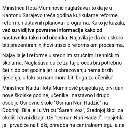
Ministrica Hota-Muminović naglašava i to da je u
Kantonu Sarajevo treća godina kurikularne reforme,
reforme nastavnih planova i programa. Kako je kazala,
već su vidljive povratne informacije kako od
nastavnika tako i od učenika
. Najavila je da će uskoro
biti prezentirani njihovi utisci o reformskim procesima.
Najavila je i reforme u srednjim stručnim i tehničkim
školama. Naglašava da će za taj proces biti potrebno
četiri do pet godina jer 'u obrazovanju nema brzih
rješenja, u fokusu nam mora biti briga za učenika'.
Ministrica Naida Hota Muminović posjetila je, prvi dan
nove školske godine, učenike i nastavno i drugo
osoblje Osnovne škole "Osman Nuri Hadžić" na
Dobrinji. Bila je i u Vrtiću "Šareni voz", Srednjoj školi za
okoliš i drvni dizajn, OŠ "Osman Nuri Hadzić". Posjetila
je i prvačiće na Ilidži, priredba na centralnom trgu, a na