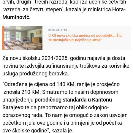
prvih, drugih i trećih razreda, kao i za učenike četvrtih
razreda, za četvrti stepen", kazala je ministrica
Hota-
Muminović
.
01.09.24. 11:51
U KS nova školska godina od ponedjeljka: Šta
su srednjoškolci najviše upisivali?
Za novu školsku 2024/2025. godinu najavila je dosta
novina te izdvojila sufinansiranje troškova za korisnike
usluga produženog boravka.
"Određena je cijena od 140 KM, ranije je prosječno
iznosila 210 KM. Smatramo to našim doprinosom
unaprjeđenju
porodičnog standarda u Kantonu
Sarajevo
te da prepoznamo taj oblik odgojno-
obrazovnog rada. To nam je omogućio zakon usvojen
početkom jula ove godine i u primjeni je od početka
ove školske godine", kazala je.