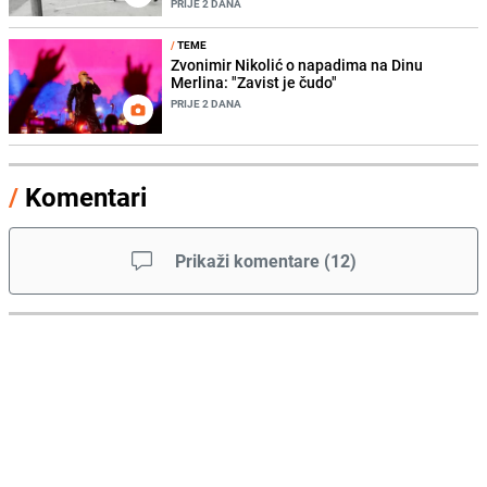
PRIJE 2 DANA
/
TEME
Zvonimir Nikolić o napadima na Dinu
Merlina: "Zavist je čudo"
PRIJE 2 DANA
/
Komentari
Prikaži komentare
(
12
)