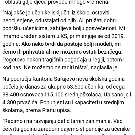
- oblasti gdje djeca provode mnogo vremena.
"Najlakše je učenike isključiti iz škole, ostaviti
neocijenjene, odustajati od njih. Ali pružati dobru
podršku učenicima, zahtijeva bolju posvećenost. Mi
imamo uređen sistem u KS, primjenjuje se od 2019.
godine.
Ako neko tvrdi da postoje bolji modeli, mi
ćemo ih prihvatiti ali ne možemo ostati bez ičega
.
Pogotovo nakon tragičnih događaja u regiji, potom i
kod nas. Ne možemo ne raditi ništa", naglasila je.
Na području Kantona Sarajevo nova školska godina
počela je danas za ukupno 53.500 učenika, od čega
38.400 osnovaca i 15.100 srednjoškolaca. Upisano je i
4.300 prvačića. Popunjeni su i kapaciteti u srednjim
školama, prema Planu upisa.
"Radimo i na razvijanju deficitarnih zanimanja. Već
četvrtu godinu zaredom dajemo stipendije za učenike