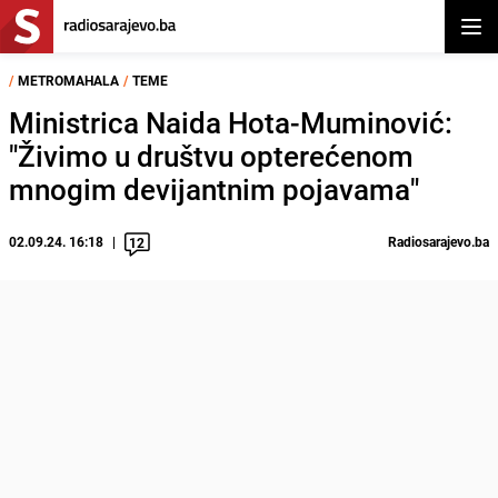
Otvor
/
METROMAHALA
/
TEME
Ministrica Naida Hota-Muminović:
"Živimo u društvu opterećenom
mnogim devijantnim pojavama"
02.09.24. 16:18
Radiosarajevo.ba
12