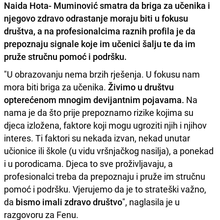
Naida Hota- Muminović smatra da briga za učenika i
njegovo zdravo odrastanje moraju biti u fokusu
društva, a na profesionalcima raznih profila je da
prepoznaju signale koje im učenici šalju te da im
pruže stručnu pomoć i podršku.
"U obrazovanju nema brzih rješenja. U fokusu nam
mora biti briga za učenika.
Živimo u društvu
opterećenom mnogim devijantnim pojavama.
Na
nama je da što prije prepoznamo rizike kojima su
djeca izložena, faktore koji mogu ugroziti njih i njihov
interes. Ti faktori su nekada izvan, nekad unutar
učionice ili škole (u vidu vršnjačkog nasilja), a ponekad
i u porodicama. Djeca to sve proživljavaju, a
profesionalci treba da prepoznaju i pruže im stručnu
pomoć i podršku. Vjerujemo da je to strateški važno,
da
bismo imali zdravo društvo
", naglasila je u
razgovoru za Fenu.