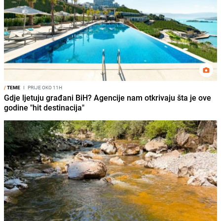
/
TEME
I
PRIJE OKO 11H
Gdje ljetuju građani BiH? Agencije nam otkrivaju šta je ove
godine "hit destinacija"