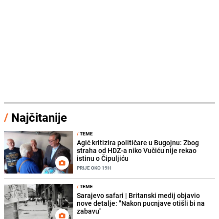
/
Najčitanije
/
TEME
Agić kritizira političare u Bugojnu: Zbog
straha od HDZ-a niko Vučiću nije rekao
istinu o Čipuljiću
PRIJE OKO 19H
/
TEME
Sarajevo safari | Britanski medij objavio
nove detalje: "Nakon pucnjave otišli bi na
zabavu"