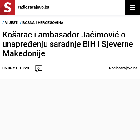
Otvor
/
VIJESTI
/
BOSNA I HERCEGOVINA
Košarac i ambasador Jaćimović o
unapređenju saradnje BiH i Sjeverne
Makedonije
05.06.21. 13:28
Radiosarajevo.ba
0