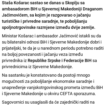
Staša Košarac
sastao se danas u Skoplju sa
ambasadorom BiH u Sjevernoj Makedoniji
Draganom
Jaćimovićem
, sa kojim je razgovarao o
jačanju
turističke i privredne saradnje, te poboljšanju
spoljnotrgovinske razmjene između dvije zemlje.
Ministar Košarac i ambasador Jaćimović istakli su da
su bilateralni odnosi BiH i Sjeverne Makedonije dobri i
prijateljski, te da je u narednom periodu potrebno raditi
na boljoj povezanosti i jačanju veza između
privrednika iz
Republike Srpske i Federacije BiH
sa
privrednicima iz Sjeverne Makedonije.
Na sastanku je konstatovano da postoji mnogo
mogućnosti za poboljšanje ekonomske saradnje i
unapređenje vanjskotrgovinskog prometa između BiH
i Sjeverne Makedonije u okviru CEFTA sporazuma.
Sagovornici su usaglasili da će zajednički raditi na