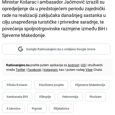
Ministar Košarac i ambasador Jaćimović izrazili su
opredjeljenje da u predstojećem periodu zajednički
rade na realizaciji zaključaka današnjeg sastanka u
cilju unapređenja turističke i privredne saradnje, te
povećanja spoljnotrgovinske razmjene između BiH i
Sjeverne Makedonije.
Dodajte Radiosarajevo.ba u omiljene Google izvore
Radiosarajevo.ba
pratite putem aplikacije za
Android
|
iOS
i društvenih
mreža
Twitter
|
Facebook
|
Instagram
, kao i putem našeg
Viber
Chata.
#Staša Košarac
#službene posjete
#Sjeverna Makedonija
#ambasada BiH
#Skoplje
#ekonomija
#turizam
#Jahorina
#Igman
#Bjelašnica