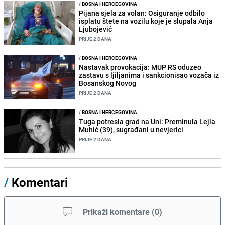
/
BOSNA I HERCEGOVINA
Pijana sjela za volan: Osiguranje odbilo
isplatu štete na vozilu koje je slupala Anja
Ljubojević
PRIJE 2 DANA
/
BOSNA I HERCEGOVINA
Nastavak provokacija: MUP RS oduzeo
zastavu s ljiljanima i sankcionisao vozača iz
Bosanskog Novog
PRIJE 2 DANA
/
BOSNA I HERCEGOVINA
Tuga potresla grad na Uni: Preminula Lejla
Muhić (39), sugrađani u nevjerici
PRIJE 2 DANA
/
Komentari
Prikaži komentare
(
0
)