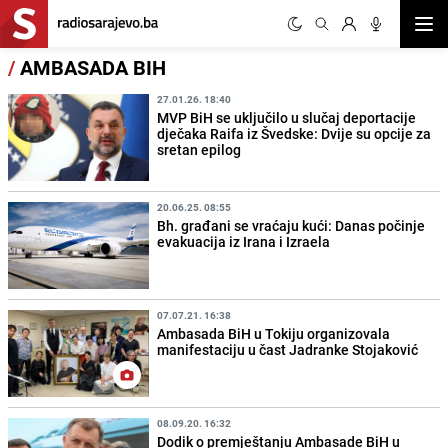
Otvor
/
AMBASADA BIH
27.01.26. 18:40
MVP BiH se uključilo u slučaj deportacije
dječaka Raifa iz Švedske: Dvije su opcije za
sretan epilog
20.06.25. 08:55
Bh. građani se vraćaju kući: Danas počinje
evakuacija iz Irana i Izraela
07.07.21. 16:38
Ambasada BiH u Tokiju organizovala
manifestaciju u čast Jadranke Stojaković
08.09.20. 16:32
Dodik o premještanju Ambasade BiH u