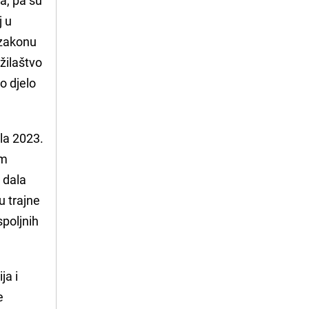
j u
 zakonu
žilaštvo
o djelo
la 2023.
im
 dala
u trajne
spoljnih
ja i
e