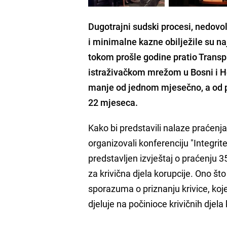
Dugotrajni sudski procesi, nedovo
i minimalne kazne obilježile su na
tokom prošle godine pratio Transp
istraživačkom mrežom u Bosni i He
manje od jednom mjesečno, a od p
22 mjeseca.
Kako bi predstavili nalaze praćenj
organizovali konferenciju "Integrit
predstavljen izvještaj o praćenju 3
za krivična djela korupcije. Ono š
sporazuma o priznanju krivice, ko
djeluje na počinioce krivičnih djela