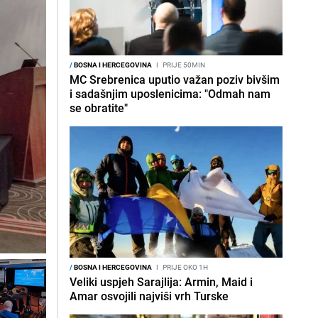
/
BOSNA I HERCEGOVINA
I
PRIJE 50MIN
MC Srebrenica uputio važan poziv bivšim
i sadašnjim uposlenicima: "Odmah nam
se obratite"
/
BOSNA I HERCEGOVINA
I
PRIJE OKO 1H
Veliki uspjeh Sarajlija: Armin, Maid i
Amar osvojili najviši vrh Turske