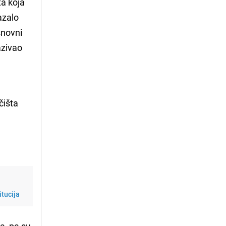
ta koja
azalo
snovni
azivao
čišta
itucija
a, pa su