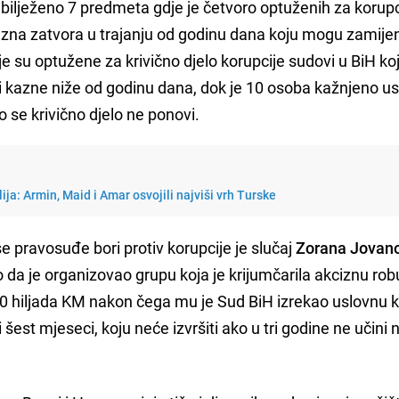
ilježeno 7 predmeta gdje je četvoro optuženih za korupc
kazna zatvora u trajanju od godinu dana koju mogu zamijen
su optužene za krivično djelo korupcije sudovi u BiH koj
li kazne niže od godinu dana, dok je 10 osoba kažnjeno 
o se krivično djelo ne ponovi.
lija: Armin, Maid i Amar osvojili najviši vrh Turske
 se pravosuđe bori protiv korupcije je slučaj
Zorana Jovano
o da je organizovao grupu koja je krijumčarila akciznu ro
70 hiljada KM nakon čega mu je Sud BiH izrekao uslovnu 
 šest mjeseci, koju neće izvršiti ako u tri godine ne učini