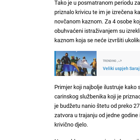
Tako je u posmatranom periodu zab
priznalo krivicu te im je izrečena 
novčanom kaznom. Za 4 osobe koje 
obuhvaćeni istraživanjem su izrek
kaznom koja se neće izvršiti ukolik
TRENDING
Veliki uspjeh Saraj
Primjer koji najbolje ilustruje kako
carinskog službenika koji je prizna
je budžetu nanio štetu od preko 2
zatvora u trajanju od jedne godine i
krivično djelo.