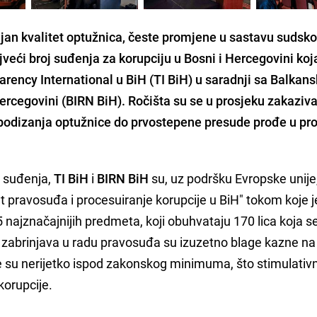
ljan kvalitet optužnica, česte promjene u sastavu sudsko
jveći broj suđenja za korupciju u Bosni i Hercegovini koj
arency International u BiH (TI BiH) u saradnji sa Balka
rcegovini (BIRN BiH). Ročišta su se u prosjeku zakaziva
odizanja optužnice do prvostepene presude prođe u pr
a suđenja,
TI BiH
i
BIRN BiH
su, uz podršku Evropske unije
et pravosuđa i procesuiranje korupcije u BiH" tokom koje j
5 najznačajnijih predmeta, koji obuhvataju 170 lica koja s
to zabrinjava u radu pravosuđa su izuzetno blage kazne n
je su nerijetko ispod zakonskog minimuma, što stimulativ
 korupcije.