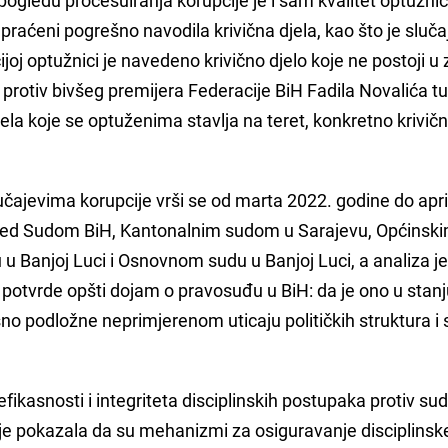
raćeni pogrešno navodila krivična djela, kao što je sluča
ijoj optužnici je navedeno krivično djelo koje ne postoji u
 protiv bivšeg premijera Federacije BiH Fadila Novalića tu
jela koje se optuženima stavlja na teret, konkretno krivičn
čajevima korupcije vrši se od marta 2022. godine do apri
red Sudom BiH, Kantonalnim sudom u Sarajevu, Općinsk
 Banjoj Luci i Osnovnom sudu u Banjoj Luci, a analiza je
potvrde opšti dojam o pravosuđu u BiH: da je ono u stanj
no podložne neprimjerenom uticaju političkih struktura i 
efikasnosti i integriteta disciplinskih postupaka protiv sudi
a je pokazala da su mehanizmi za osiguravanje disciplinsk