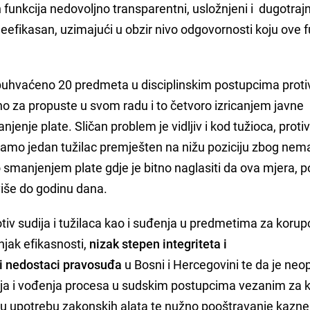
funkcija nedovoljno transparentni, usložnjeni i dugotrajn
neefikasan, uzimajući u obzir nivo odgovornosti koju ove f
uhvaćeno 20 predmeta u disciplinskim postupcima proti
eno za propuste u svom radu i to četvoro izricanjem javne
nje plate. Sličan problem je vidljiv i kod tužioca, protiv 
amo jedan tužilac premješten na nižu poziciju zbog nem
smanjenjem plate gdje je bitno naglasiti da ova mjera, p
više do godinu dana.
tiv sudija i tužilaca kao i suđenja u predmetima za korup
jak efikasnosti,
nizak stepen integriteta i
ni nedostaci pravosuđa
u Bosni i Hercegovini te da je ne
nja i vođenja procesa u sudskim postupcima vezanim za k
niju upotrebu zakonskih alata te nužno pooštravanje kazn