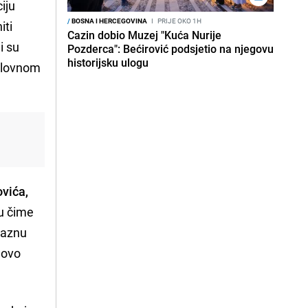
iju
/
BOSNA I HERCEGOVINA
I
PRIJE OKO 1H
iti
Cazin dobio Muzej "Kuća Nurije
i su
Pozderca": Bećirović podsjetio na njegovu
historijsku ulogu
uslovnom
vića,
bu čime
kaznu
 novo