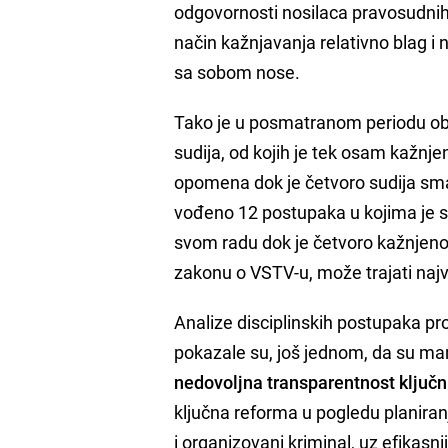
odgovornosti nosilaca pravosudnih 
način kažnjavanja relativno blag i 
sa sobom nose.
Tako je u posmatranom periodu ob
sudija, od kojih je tek osam kažnj
opomena dok je četvoro sudija smanje
vođeno 12 postupaka u kojima je s
svom radu dok je četvoro kažnjeno 
zakonu o VSTV-u, može trajati naj
Analize disciplinskih postupaka pro
pokazale su, još jednom, da su man
nedovoljna transparentnost ključ
ključna reforma u pogledu planira
i organizovani kriminal, uz efikas