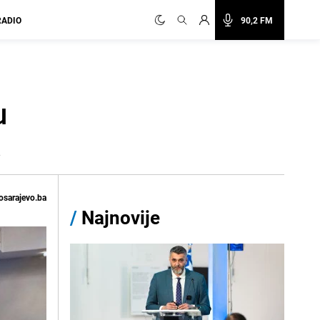
RADIO
90,2 FM
u
.
osarajevo.ba
/
Najnovije