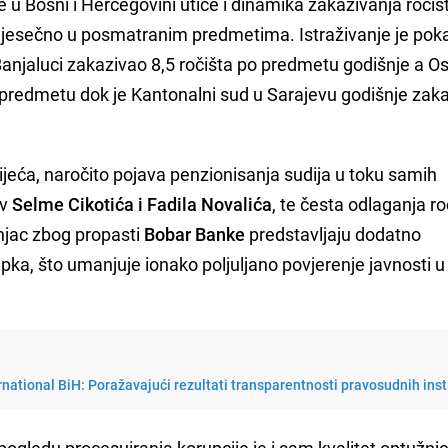
 u Bosni i Hercegovini utiče i dinamika zakazivanja ročiš
esečno u posmatranim predmetima. Istraživanje je pok
 Banjaluci zakazivao 8,5 ročišta po predmetu godišnje a O
o predmetu dok je Kantonalni sud u Sarajevu godišnje zak
jeća, naročito pojava penzionisanja sudija u toku samih
v
Selme Cikotića i Fadila Novalića
, te česta odlaganja ro
Injac zbog propasti
Bobar Banke
predstavljaju dodatno
ka, što umanjuje ionako poljuljano povjerenje javnosti u
national BiH: Poražavajući rezultati transparentnosti pravosudnih inst
pogledu procesuiranja korupcije je i sam kvalitet optužnic