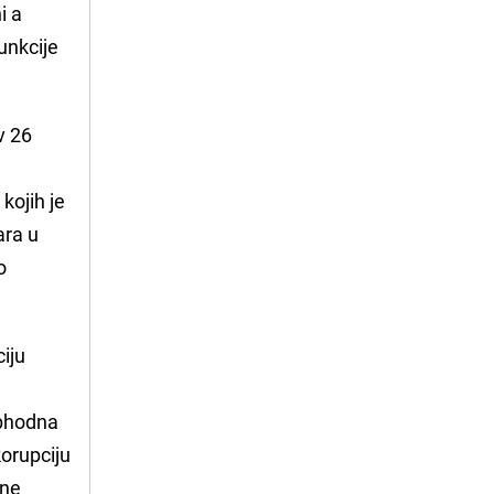
i a
unkcije
v 26
kojih je
ara u
o
ciju
ophodna
orupciju
ene