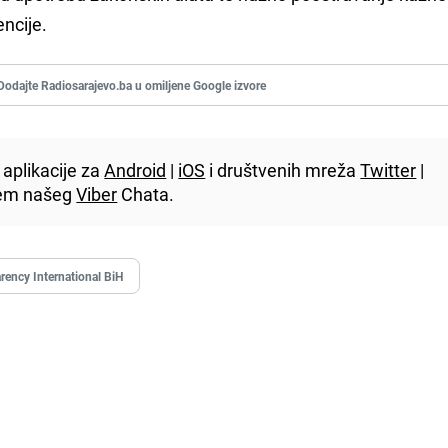
encije.
Dodajte Radiosarajevo.ba u omiljene Google izvore
aplikacije za
Android
|
iOS
i društvenih mreža
Twitter
|
utem našeg
Viber
Chata.
rency International BiH