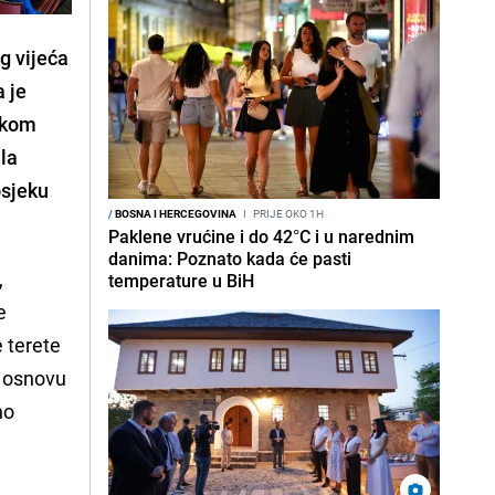
g vijeća
a je
nskom
la
osjeku
/
BOSNA I HERCEGOVINA
I
PRIJE OKO 1H
Paklene vrućine i do 42°C i u narednim
danima: Poznato kada će pasti
,
temperature u BiH
e
e terete
a osnovu
no