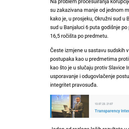
Na problem procesuiranja korupcije
su zakazivana manje od jednom mj
kako je, u prosjeku, Okružni sud u
sud u Banjaluci 6 puta godišnje p
16,5 ročišta po predmetu.
Česte izmjene u sastavu sudskih vi
postupaka kao u predmetima proti
kao što je u slučaju protiv Slavice 
usporavanje i odugovlačenje postup
integritet pravosuđa.
13.07.23. 21:07
Transparency Inter
Jedan od razloga loših rezultata u 