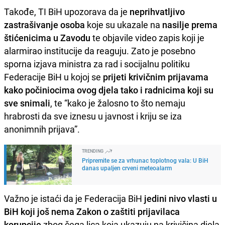
Takođe, TI BiH upozorava da je
neprihvatljivo
zastrašivanje osoba
koje su ukazale na
nasilje prema
štićenicima u Zavodu
te objavile video zapis koji je
alarmirao institucije da reaguju. Zato je posebno
sporna izjava ministra za rad i socijalnu politiku
Federacije BiH u kojoj se
prijeti krivičnim prijavama
kako počiniocima ovog djela tako i radnicima koji su
sve snimali
, te “kako je žalosno to što nemaju
hrabrosti da sve iznesu u javnost i kriju se iza
anonimnih prijava”.
TRENDING
Pripremite se za vrhunac toplotnog vala: U BiH
danas upaljen crveni meteoalarm
Važno je istaći da je Federacija BiH
jedini nivo vlasti u
BiH koji još nema Zakon o zaštiti prijavilaca
korupcije
zbog čega lica koja ukazuju na krivičina djela