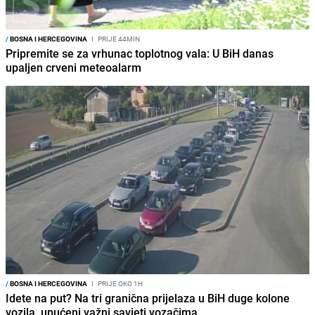
/
BOSNA I HERCEGOVINA
I
PRIJE 44MIN
Pripremite se za vrhunac toplotnog vala: U BiH danas
upaljen crveni meteoalarm
/
BOSNA I HERCEGOVINA
I
PRIJE OKO 1H
Idete na put? Na tri granična prijelaza u BiH duge kolone
vozila, upućeni važni savjeti vozačima