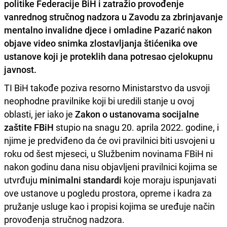
politike Federacije BiH i zatražio provođenje
vanrednog stručnog nadzora u Zavodu za zbrinjavanje
mentalno invalidne djece i omladine Pazarić nakon
objave video snimka zlostavljanja štićenika ove
ustanove koji je proteklih dana potresao cjelokupnu
javnost.
TI BiH takođe poziva resorno Ministarstvo da usvoji
neophodne pravilnike koji bi uredili stanje u ovoj
oblasti, jer iako je
Zakon o ustanovama socijalne
zaštite FBiH
stupio na snagu 20. aprila 2022. godine, i
njime je predviđeno da će ovi pravilnici biti usvojeni u
roku od šest mjeseci, u Službenim novinama FBiH ni
nakon godinu dana nisu objavljeni pravilnici kojima se
utvrđuju
minimalni standardi
koje moraju ispunjavati
ove ustanove u pogledu prostora, opreme i kadra za
pružanje usluge kao i propisi kojima se uređuje način
provođenja stručnog nadzora.