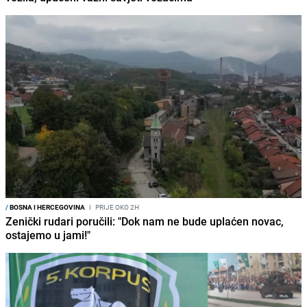
/
BOSNA I HERCEGOVINA
I
PRIJE OKO 2H
Zenički rudari poručili: "Dok nam ne bude uplaćen novac,
ostajemo u jami!"