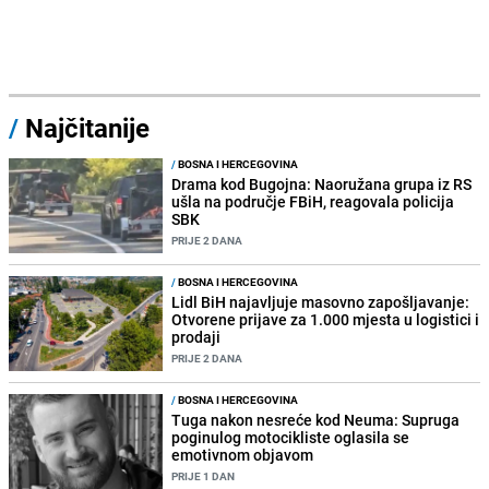
/
Najčitanije
/
BOSNA I HERCEGOVINA
Drama kod Bugojna: Naoružana grupa iz RS
ušla na područje FBiH, reagovala policija
SBK
PRIJE 2 DANA
/
BOSNA I HERCEGOVINA
Lidl BiH najavljuje masovno zapošljavanje:
Otvorene prijave za 1.000 mjesta u logistici i
prodaji
PRIJE 2 DANA
/
BOSNA I HERCEGOVINA
Tuga nakon nesreće kod Neuma: Supruga
poginulog motocikliste oglasila se
emotivnom objavom
PRIJE 1 DAN