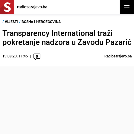
Otvor
/
VIJESTI
/
BOSNA I HERCEGOVINA
Transparency International traži
pokretanje nadzora u Zavodu Pazarić
19.08.23. 11:45
Radiosarajevo.ba
0