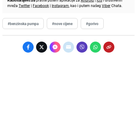
Radiosarajevo.ba
pratite putem aplikacije za
Android
|
iOS
i društvenih
mreža
Twitter
|
Facebook
|
Instagram
, kao i putem našeg
Viber
Chata.
#benzinska pumpa
#nove cijene
#gorivo