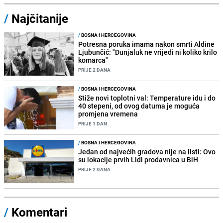
/
Najčitanije
/
BOSNA I HERCEGOVINA
Potresna poruka imama nakon smrti Aldine
Ljubunčić: "Dunjaluk ne vrijedi ni koliko krilo
komarca"
PRIJE 2 DANA
/
BOSNA I HERCEGOVINA
Stiže novi toplotni val: Temperature idu i do
40 stepeni, od ovog datuma je moguća
promjena vremena
PRIJE 1 DAN
/
BOSNA I HERCEGOVINA
Jedan od najvećih gradova nije na listi: Ovo
su lokacije prvih Lidl prodavnica u BiH
PRIJE 2 DANA
/
Komentari