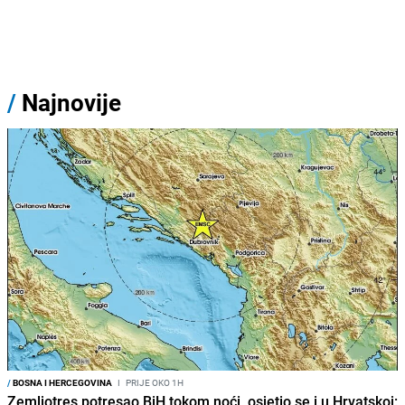
/
Najnovije
/
BOSNA I HERCEGOVINA
I
PRIJE OKO 1H
Zemljotres potresao BiH tokom noći, osjetio se i u Hrvatskoj: