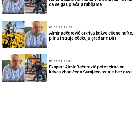
da se gas plaća u rubljama
02.03.22. 21:58
Almir Bečarević otkriva kakve cijene nafte,
plina i struje očekuju građane BiH
01.11.21. 18:45
Ekspert Almir Bečarević potencirao na
krivca zbog čega Sarajevo ostaje bez gasa