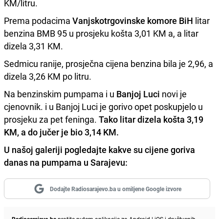
KM/litru.
Prema podacima
Vanjskotrgovinske komore BiH
litar
benzina BMB 95 u prosjeku košta 3,01 KM a, a litar
dizela 3,31 KM.
Sedmicu ranije, prosječna cijena benzina bila je 2,96, a
dizela 3,26 KM po litru.
Na benzinskim pumpama i u
Banjoj Luci
novi je
cjenovnik. i u Banjoj Luci je gorivo opet poskupjelo u
prosjeku za pet feninga.
Tako litar dizela košta 3,19
KM, a do jučer je bio 3,14 KM.
U našoj galeriji pogledajte kakve su cijene goriva
danas na pumpama u Sarajevu:
Dodajte Radiosarajevo.ba u omiljene Google izvore