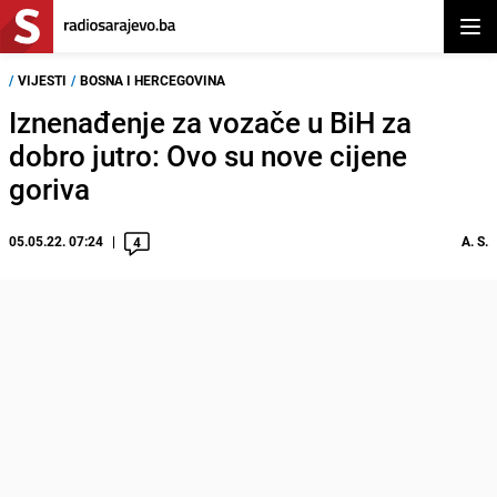
Otvor
/
VIJESTI
/
BOSNA I HERCEGOVINA
Iznenađenje za vozače u BiH za
dobro jutro: Ovo su nove cijene
goriva
05.05.22. 07:24
A. S.
4