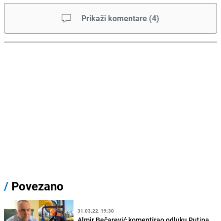
Prikaži komentare
(
4
)
/
Povezano
31.03.22. 19:30
Almir Bečarević komentirao odluku Putina