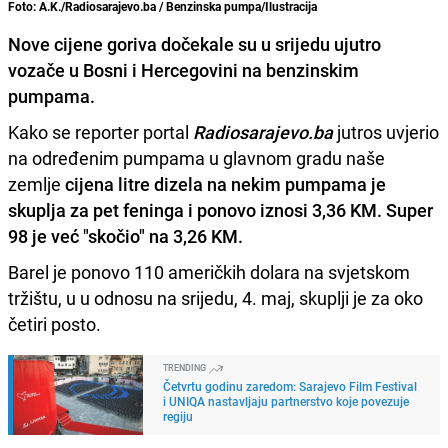
Foto: A.K./Radiosarajevo.ba / Benzinska pumpa/Ilustracija
Nove cijene goriva dočekale su u srijedu ujutro
vozače u Bosni i Hercegovini na benzinskim
pumpama.
Kako se reporter portal
Radiosarajevo.ba
jutros uvjerio
na određenim pumpama u glavnom gradu naše
zemlje
cijena litre dizela na nekim pumpama je
skuplja za pet feninga i ponovo iznosi 3,36 KM. Super
98 je već "skočio" na 3,26 KM.
Barel je ponovo 110 američkih dolara na svjetskom
tržištu, u u odnosu na srijedu, 4. maj, skuplji je za oko
četiri posto.
TRENDING
Četvrtu godinu zaredom: Sarajevo Film Festival
i UNIQA nastavljaju partnerstvo koje povezuje
regiju