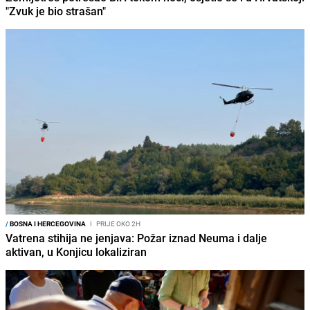
"Zvuk je bio strašan"
/
BOSNA I HERCEGOVINA
I
PRIJE OKO 2H
Vatrena stihija ne jenjava: Požar iznad Neuma i dalje
aktivan, u Konjicu lokaliziran