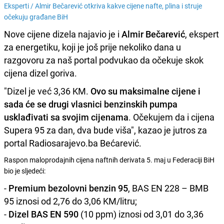
Eksperti /
Almir Bečarević otkriva kakve cijene nafte, plina i struje
očekuju građane BiH
Nove cijene dizela najavio je i
Almir Bečarević
, ekspert
za energetiku, koji je još prije nekoliko dana u
razgovoru za naš portal podvukao da očekuje skok
cijena dizel goriva.
"Dizel je već 3,36 KM.
Ovo su maksimalne cijene i
sada će se drugi vlasnici benzinskih pumpa
usklađivati sa svojim cijenama
. Očekujem da i cijena
Supera 95 za dan, dva bude viša", kazao je jutros za
portal Radiosarajevo.ba Bećarević.
Raspon maloprodajnih cijena naftnih derivata 5. maj u Federaciji BiH
bio je sljedeći:
-
Premium bezolovni benzin 95
, BAS EN 228 – BMB
95 iznosi od 2,76 do 3,06 KM/litru;
-
Dizel BAS EN 590
(10 ppm) iznosi od 3,01 do 3,36