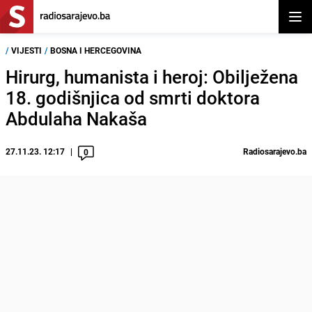
Otvor
/
VIJESTI
/
BOSNA I HERCEGOVINA
Hirurg, humanista i heroj: Obilježena
18. godišnjica od smrti doktora
Abdulaha Nakaša
27.11.23. 12:17
Radiosarajevo.ba
0