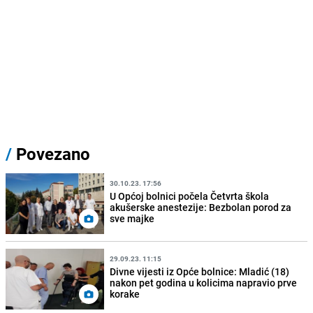
/
Povezano
30.10.23. 17:56
U Općoj bolnici počela Četvrta škola
akušerske anestezije: Bezbolan porod za
sve majke
29.09.23. 11:15
Divne vijesti iz Opće bolnice: Mladić (18)
nakon pet godina u kolicima napravio prve
korake