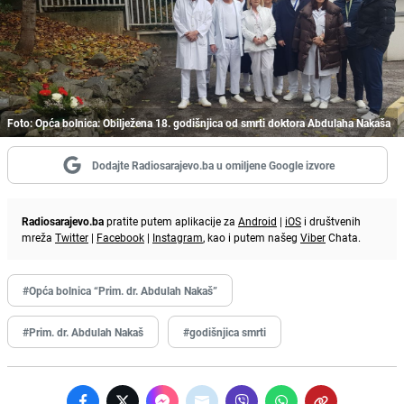
Foto: Opća bolnica: Obilježena 18. godišnjica od smrti doktora Abdulaha Nakaša
Dodajte Radiosarajevo.ba u omiljene Google izvore
Radiosarajevo.ba
pratite putem aplikacije za
Android
|
iOS
i društvenih
mreža
Twitter
|
Facebook
|
Instagram
, kao i putem našeg
Viber
Chata.
#Opća bolnica “Prim. dr. Abdulah Nakaš”
#Prim. dr. Abdulah Nakaš
#godišnjica smrti