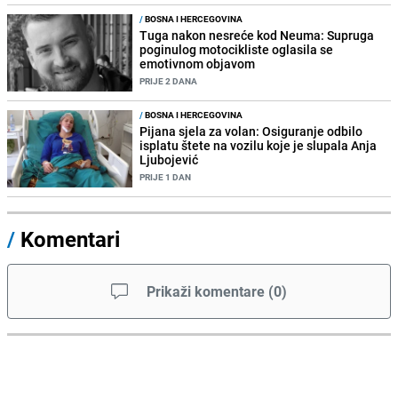
/
BOSNA I HERCEGOVINA
Tuga nakon nesreće kod Neuma: Supruga
poginulog motocikliste oglasila se
emotivnom objavom
PRIJE 2 DANA
/
BOSNA I HERCEGOVINA
Pijana sjela za volan: Osiguranje odbilo
isplatu štete na vozilu koje je slupala Anja
Ljubojević
PRIJE 1 DAN
/
Komentari
Prikaži komentare
(
0
)