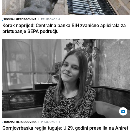
/
BOSNA I HERCEGOVINA
I
PRIJE OKO 1H
Korak naprijed: Centralna banka BiH zvanično aplicirala za
pristupanje SEPA području
/
BOSNA I HERCEGOVINA
I
PRIJE OKO 1H
Gornjovrbaska regija tuguje: U 29. godini preselila na Ahiret