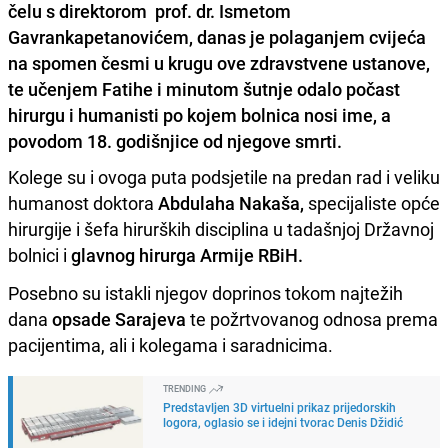
čelu s direktorom prof. dr. Ismetom
Gavrankapetanovićem, danas je polaganjem cvijeća
na spomen česmi u krugu ove zdravstvene ustanove,
te učenjem Fatihe i minutom šutnje odalo počast
hirurgu i humanisti po kojem bolnica nosi ime, a
povodom 18. godišnjice od njegove smrti.
Kolege su i ovoga puta podsjetile na predan rad i veliku
humanost doktora
Abdulaha Nakaša,
specijaliste opće
hirurgije i šefa hirurških disciplina u tadašnjoj Državnoj
bolnici i
glavnog hirurga Armije RBiH.
Posebno su istakli njegov doprinos tokom najtežih
dana
opsade Sarajeva
te požrtvovanog odnosa prema
pacijentima, ali i kolegama i saradnicima.
TRENDING
Predstavljen 3D virtuelni prikaz prijedorskih
logora, oglasio se i idejni tvorac Denis Džidić