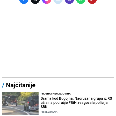
/
Najčitanije
/
BOSNA I HERCEGOVINA
Drama kod Bugojna: Naoružana grupa iz RS
ušla na područje FBiH, reagovala policija
SBK
PRIJE 2 DANA