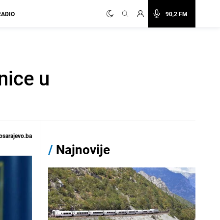
RADIO
90,2 FM
nice u
osarajevo.ba
/
Najnovije