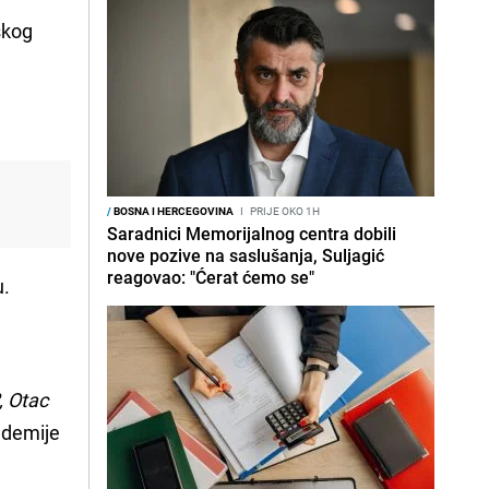
skog
/
BOSNA I HERCEGOVINA
I
PRIJE OKO 1H
Saradnici Memorijalnog centra dobili
nove pozive na saslušanja, Suljagić
reagovao: "Ćerat ćemo se"
u.
?, Otac
ademije