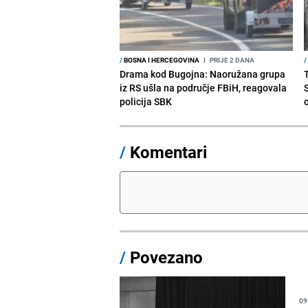
/
BOSNA I HERCEGOVINA
I
PRIJE 2 DANA
/
Drama kod Bugojna: Naoružana grupa
iz RS ušla na područje FBiH, reagovala
policija SBK
/
Komentari
/
Povezano
09