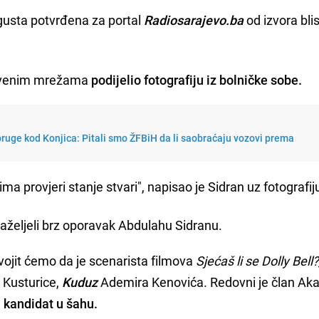
ugusta potvrđena za portal
Radiosarajevo.ba
od izvora bli
štvenim mrežama
podijelio fotografiju iz bolničke sobe.
pruge kod Konjica: Pitali smo ŽFBiH da li saobraćaju vozovi prema
ma provjeri stanje stvari", napisao je Sidran uz fotografij
zaželjeli brz oporavak Abdulahu Sidranu.
vojit ćemo da je scenarista filmova
Sjećaš li se Dolly Bell
a Kusturice,
Kuduz
Ademira Kenovića. Redovni je član Ak
 kandidat u šahu.