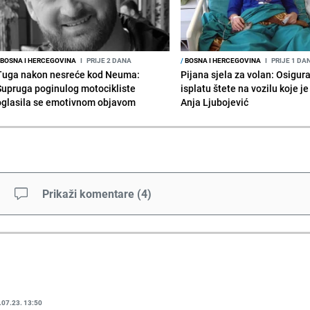
BOSNA I HERCEGOVINA
I
PRIJE 2 DANA
/
BOSNA I HERCEGOVINA
I
PRIJE 1 DA
Tuga nakon nesreće kod Neuma:
Pijana sjela za volan: Osigur
Supruga poginulog motocikliste
isplatu štete na vozilu koje j
oglasila se emotivnom objavom
Anja Ljubojević
Prikaži komentare
(
4
)
.07.23. 13:50