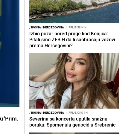
/
BOSNA I HERCEGOVINA
I
PRIJE 58MIN
Izbio požar pored pruge kod Konjica:
Pitali smo ŽFBiH da li saobraćaju vozovi
prema Hercegovini?
/
BOSNA I HERCEGOVINA
I
PRIJE OKO 1H
u 'Prim.
Severina sa koncerta uputila snažnu
poruku: Spomenula genocid u Srebrenici