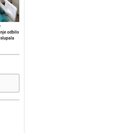
N
anje odbilo
e slupala