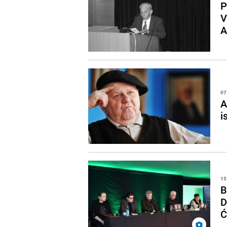
P
V
A
07
A
i
15
B
D
Ć