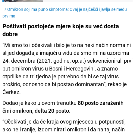
! /
Omikron soj ima puno simptoma: Ovaj je najčešći i javlja se među
prvima
Poštivati postojeće mjere koje su već dosta
dobre
”Mi smo to i očekivali i bilo je to na neki način normalni
slijed događaja imajući u vidu da smo mi na uzorcima
24. decembra (2021. godine, op.a.) sekvencionirali prvi
put omikron virus u Bosni i Hercegovini, a znamo
otprilike da tri tjedna je potrebno da bi se taj virus
proširio, odnosno da bi postao dominantan”, rekao je
Čerkez.
Dodao je kako u ovom trenutku
80 posto zaraženih
čini omikron, delta 20 posto.
”Očekivati je da će kraja ovog mjeseca u potpunosti,
ako ne i ranije, izdominirati omikron i da na taj način