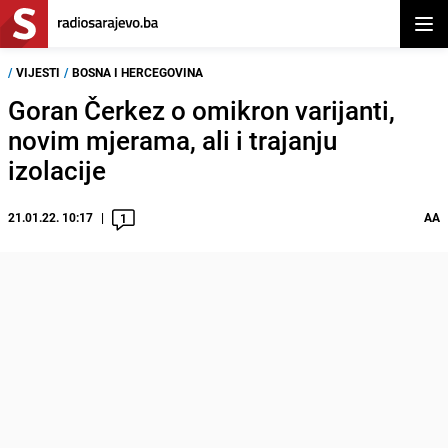
Otvor
/
VIJESTI
/
BOSNA I HERCEGOVINA
Goran Čerkez o omikron varijanti,
novim mjerama, ali i trajanju
izolacije
21.01.22. 10:17
AA
1