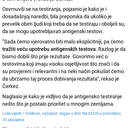
Osvrnuvši se na testiranja, pojasnio je kako je i
dosadašnjoj naredbi, bila preporuka da ukoliko je
prevelik obim ljudi koji treba da se testiraju i oboljeli su,
da se mogu upotrebljavati antigenski testovi.
”Sada ćemo vjerovatno biti malo eksplicitniji, pa ćemo
tražiti veću upotrebu antigenskih testova
. Razlog je da
bismo dobili što prije rezultate. Govorimo već o
testovima koji imaju visoku osjetljivost što znači i da
su provjereni i relevantni i na neki način pokušat ćemo
da ubrzamo taj proces dobivanja rezultata“, rekao je
Čerkez.
Naglasio je kako je vidljivo da je antigensko testiranje
nešto što je postalo prioritet u mnogim zemljama.
Loše vijesti /
Omikron, nažalost, stigao u BiH: Na KCUS-u potvrđeno
10 slučajeva