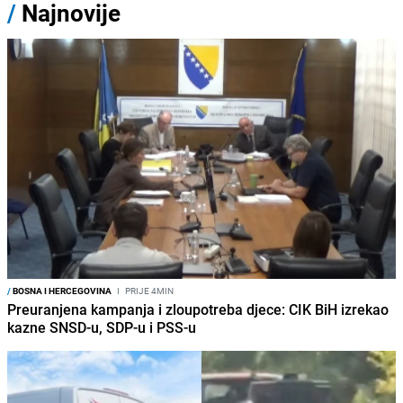
/
Najnovije
/
BOSNA I HERCEGOVINA
I
PRIJE 4MIN
Preuranjena kampanja i zloupotreba djece: CIK BiH izrekao
kazne SNSD-u, SDP-u i PSS-u