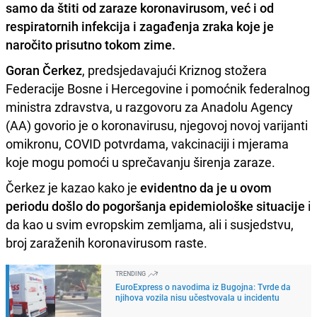
samo da štiti od zaraze koronavirusom, već i od
respiratornih infekcija i zagađenja zraka koje je
naročito prisutno tokom zime.
Goran Čerkez
, predsjedavajući Kriznog stožera
Federacije Bosne i Hercegovine i pomoćnik federalnog
ministra zdravstva, u razgovoru za Anadolu Agency
(AA) govorio je o koronavirusu, njegovoj novoj varijanti
omikronu, COVID potvrdama, vakcinaciji i mjerama
koje mogu pomoći u sprečavanju širenja zaraze.
Čerkez je kazao kako je
evidentno da je u ovom
periodu došlo do pogoršanja epidemiološke situacije
i
da kao u svim evropskim zemljama, ali i susjedstvu,
broj zaraženih koronavirusom raste.
TRENDING
EuroExpress o navodima iz Bugojna: Tvrde da
njihova vozila nisu učestvovala u incidentu