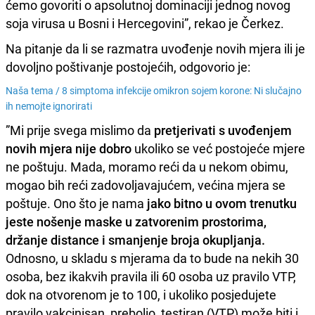
ćemo govoriti o apsolutnoj dominaciji jednog novog
soja virusa u Bosni i Hercegovini”, rekao je Čerkez.
Na pitanje da li se razmatra uvođenje novih mjera ili je
dovoljno poštivanje postojećih, odgovorio je:
Naša tema /
8 simptoma infekcije omikron sojem korone: Ni slučajno
ih nemojte ignorirati
”Mi prije svega mislimo da
pretjerivati s uvođenjem
novih mjera nije dobro
ukoliko se već postojeće mjere
ne poštuju. Mada, moramo reći da u nekom obimu,
mogao bih reći zadovoljavajućem, većina mjera se
poštuje. Ono što je nama
jako bitno u ovom trenutku
jeste nošenje maske u zatvorenim prostorima,
držanje distance i smanjenje broja okupljanja.
Odnosno, u skladu s mjerama da to bude na nekih 30
osoba, bez ikakvih pravila ili 60 osoba uz pravilo VTP,
dok na otvorenom je to 100, i ukoliko posjedujete
pravilo vakcinisan, prebolio, testiran (VTP) može biti i