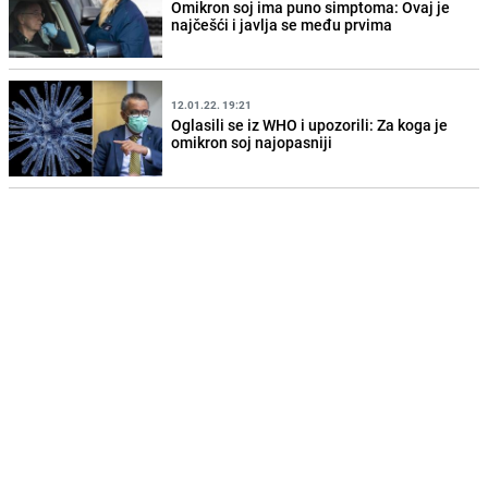
Omikron soj ima puno simptoma: Ovaj je
najčešći i javlja se među prvima
12.01.22. 19:21
Oglasili se iz WHO i upozorili: Za koga je
omikron soj najopasniji