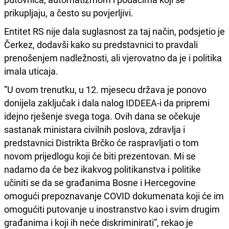
prikupljaju, a često su povjerljivi.
Entitet RS nije dala suglasnost za taj način, podsjetio je
Čerkez, dodavši kako su predstavnici to pravdali
prenošenjem nadležnosti, ali vjerovatno da je i politika
imala uticaja.
”U ovom trenutku, u 12. mjesecu država je ponovo
donijela zaključak i dala nalog IDDEEA-i da pripremi
idejno rješenje svega toga. Ovih dana se očekuje
sastanak ministara civilnih poslova, zdravlja i
predstavnici Distrikta Brčko će raspravljati o tom
novom prijedlogu koji će biti prezentovan. Mi se
nadamo da će bez ikakvog politikanstva i politike
učiniti se da se građanima Bosne i Hercegovine
omogući prepoznavanje COVID dokumenata koji će im
omogućiti putovanje u inostranstvo kao i svim drugim
građanima i koji ih neće diskriminirati”, rekao je