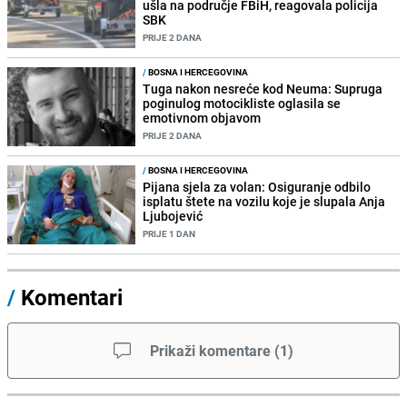
ušla na područje FBiH, reagovala policija
SBK
PRIJE 2 DANA
/
BOSNA I HERCEGOVINA
Tuga nakon nesreće kod Neuma: Supruga
poginulog motocikliste oglasila se
emotivnom objavom
PRIJE 2 DANA
/
BOSNA I HERCEGOVINA
Pijana sjela za volan: Osiguranje odbilo
isplatu štete na vozilu koje je slupala Anja
Ljubojević
PRIJE 1 DAN
/
Komentari
Prikaži komentare
(
1
)