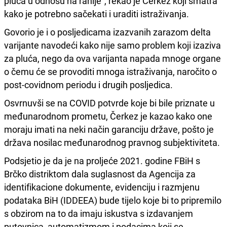
pluća u odnosu na ranije“, rekao je Čerkez koji smatra
kako je potrebno sačekati i uraditi istraživanja.
Govorio je i o posljedicama izazvanih zarazom delta
varijante navodeći kako nije samo problem koji izaziva
za pluća, nego da ova varijanta napada mnoge organe
o čemu će se provoditi mnoga istraživanja, naročito o
post-covidnom periodu i drugih posljedica.
Osvrnuvši se na COVID potvrde koje bi bile priznate u
međunarodnom prometu, Čerkez je kazao kako one
moraju imati na neki način garanciju države, pošto je
država nosilac međunarodnog pravnog subjektiviteta.
Podsjetio je da je na proljeće 2021. godine FBiH s
Brčko distriktom dala suglasnost da Agencija za
identifikacione dokumente, evidenciju i razmjenu
podataka BiH (IDDEEA) bude tijelo koje bi to pripremilo
s obzirom na to da imaju iskustva s izdavanjem
putovnica, automatizmom i podacima koji se