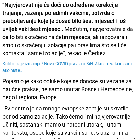
”
Najvjerovatnije će doći do određene korekcije
trajanja, važenja pojedinih vakcina, potvrda o
preboljevanju koje je dosad bilo šest mjeseci i još
uvijek važi šest mjeseci.
Međutim, najvjerovatnije da
će to biti skraćeno na četiri mjeseca, ali razgovarali
smo i o skraćenju izolacije pa i pravilima što se tiče
kontakta i same izolacije“, rekao je Čerkez.
Koliko traje izolacija /
Nova COVID pravila u BiH: Ako ste vakcinisani,
ako niste...
Pojasnio je kako odluke koje se donose su vezane za
naučne prakse, ne samo unutar Bosne i Hercegovine,
nego i regiona, Evrope…
”Evidentno je da mnoge evropske zemlje su skratile
period samoizolacije. Tako ćemo i mi najvjerovatnije
učiniti, sastanak imamo u naredni utorak, i u tom
kontekstu, osobe koje su vakcinisane, s obzirom na