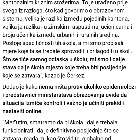
kantonalnim kriznim stožerima. To je urađeno prije
svega iz razloga, što kad govorimo o obrazovnom
sistemu, velika je razlika između pojedinih kantona,
velika je razlika i u zimskim raspustima, učionicama i
broju učenika između urbanih i ruralnih sredina.
Postoje specifičnosti tih škola, a mi smo propisali
mjere koje bi se trebale sprovoditi i prilagoditi u školi.
Što se tiče samog odlaska u školu, mi smo i dalje
stava da je škola mjesto koje treba biti posljednje
koje se zatvara
”, kazao je Čerkez.
Dodao je kako
nema ništa protiv ukoliko epidemiolozi
i predstavnici ministarstava obrazovanja uvide da
situacija izmiče kontroli i važno je učiniti prekid i
nastaviti online.
”Međutim, smatramo da bi škola i dalje trebala
funkcionirati i da je definitivno posljednje što se
zatvara, mada mi kao što vidite, globalno od