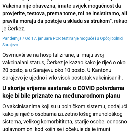
Vakcina nije obavezna, imate uvijek mogućnost da
provjerite, testova, prema tome, mi ne insistiramo, ali
pravila moraju da postoje u skladu sa strukom
”, rekao
je Čerkez.
Pandemija /
Od 17. januara PCR testiranje moguće i u Općoj bolnici
Sarajevo
Osvrnuvši se na hospitalizirane, a imaju svoj
vakcinalani status, Čerkez je kazao kako je riječ o oko
20 posto, a u Sarajevu oko 10 posto. U Kantonu
Sarajevo je ujedno i vrlo visok postotak vakcinisanih.
U skorije vrijeme sastanak o COVID potvrdama
koje bi bile priznate na međunarodnom planu
O vakcinisanima koji su u bolničkom sistemu, dodajući
kako je riječ o osobama izuzetno lošeg imunološkog
sistema, velikog komorbititeta, starije osobe, odnosno
uglavnom oni kod kojih se i očekuje da je imuni