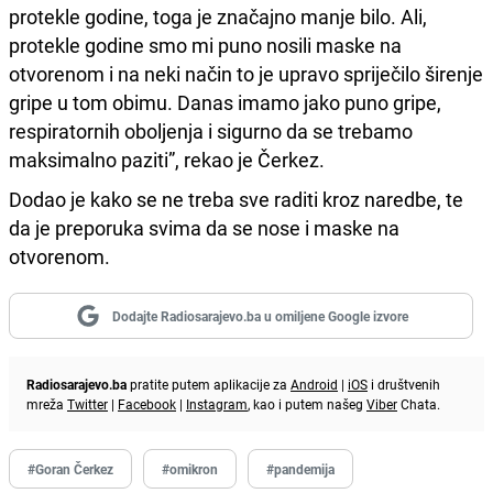
protekle godine, toga je značajno manje bilo. Ali,
protekle godine smo mi puno nosili maske na
otvorenom i na neki način to je upravo spriječilo širenje
gripe u tom obimu. Danas imamo jako puno gripe,
respiratornih oboljenja i sigurno da se trebamo
maksimalno paziti”, rekao je Čerkez.
Dodao je kako se ne treba sve raditi kroz naredbe, te
da je preporuka svima da se nose i maske na
otvorenom.
Dodajte Radiosarajevo.ba u omiljene Google izvore
Radiosarajevo.ba
pratite putem aplikacije za
Android
|
iOS
i društvenih
mreža
Twitter
|
Facebook
|
Instagram
, kao i putem našeg
Viber
Chata.
#Goran Čerkez
#omikron
#pandemija