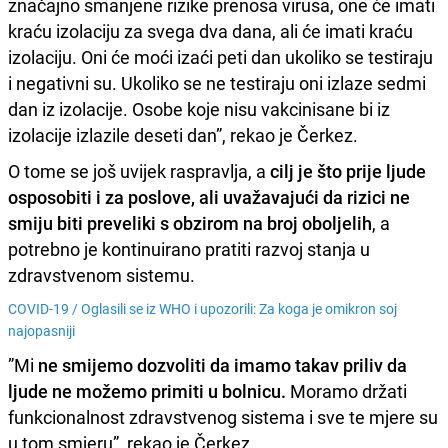
značajno smanjene rizike prenosa virusa, one će imati
kraću izolaciju za svega dva dana, ali će imati kraću
izolaciju. Oni će moći izaći peti dan ukoliko se testiraju
i negativni su. Ukoliko se ne testiraju oni izlaze sedmi
dan iz izolacije. Osobe koje nisu vakcinisane bi iz
izolacije izlazile deseti dan”, rekao je Čerkez.
O tome se još uvijek raspravlja, a
cilj je što prije ljude
osposobiti i za poslove, ali uvažavajući da rizici ne
smiju biti preveliki s obzirom na broj oboljelih
, a
potrebno je kontinuirano pratiti razvoj stanja u
zdravstvenom sistemu.
COVID-19 /
Oglasili se iz WHO i upozorili: Za koga je omikron soj
najopasniji
”Mi
ne smijemo dozvoliti da imamo takav priliv da
ljude ne možemo primiti u bolnicu.
Moramo držati
funkcionalnost zdravstvenog sistema i sve te mjere su
u tom smjeru”, rekao je Čerkez.