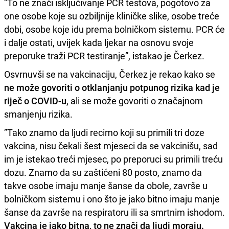
”To ne znači isključivanje PCR testova, pogotovo za
one osobe koje su ozbiljnije kliničke slike, osobe treće
dobi, osobe koje idu prema bolničkom sistemu. PCR će
i dalje ostati, uvijek kada ljekar na osnovu svoje
preporuke traži PCR testiranje”, istakao je Čerkez.
Osvrnuvši se na vakcinaciju, Čerkez je rekao kako se
ne može govoriti o otklanjanju potpunog rizika kad je
riječ o COVID-u
, ali se može govoriti o značajnom
smanjenju rizika.
”Tako znamo da ljudi recimo koji su primili tri doze
vakcina, nisu čekali šest mjeseci da se vakcinišu, sad
im je istekao treći mjesec, po preporuci su primili treću
dozu. Znamo da su zaštićeni 80 posto, znamo da
takve osobe imaju manje šanse da obole, završe u
bolničkom sistemu i ono što je jako bitno imaju manje
šanse da završe na respiratoru ili sa smrtnim ishodom.
Vakcina je jako bitna, to ne znači da ljudi moraju.