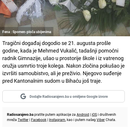
Fena : Spomen-ploča ubijenima
Tragični događaj dogodio se 21. augusta prošle
godine, kada je Mehmed Vukalić, tadašnji pomoćni
radnik Gimnazije, ušao u prostorije škole i iz vatrenog
oružja usmrtio troje kolega. Nakon zločina pokušao je
izvršiti samoubistvo, ali je preživio. Njegovo suđenje
pred Kantonalnim sudom u Bihaću još traje.
Dodajte Radiosarajevo.ba u omiljene Google izvore
Radiosarajevo.ba
pratite putem aplikacije za
Android
|
iOS
i društvenih
mreža
Twitter
|
Facebook
|
Instagram
, kao i putem našeg
Viber
Chata.