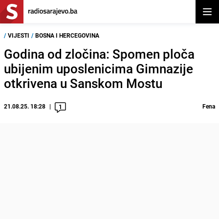
Otvor
/
VIJESTI
/
BOSNA I HERCEGOVINA
Godina od zločina: Spomen ploča
ubijenim uposlenicima Gimnazije
otkrivena u Sanskom Mostu
21.08.25. 18:28
Fena
1