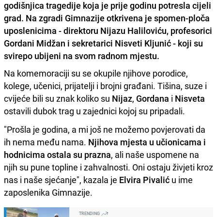
godišnjica tragedije koja je prije godinu potresla cijeli
grad. Na zgradi Gimnazije otkrivena je spomen-ploča
uposlenicima - direktoru Nijazu Haliloviću, profesorici
Gordani Midžan i sekretarici Nisveti Kljunić - koji su
svirepo ubijeni na svom radnom mjestu.
Na komemoraciji su se okupile njihove porodice,
kolege, učenici, prijatelji i brojni građani. Tišina, suze i
cvijeće bili su znak koliko su
Nijaz
,
Gordana
i
Nisveta
ostavili dubok trag u zajednici kojoj su pripadali.
"Prošla je godina, a mi još ne možemo povjerovati da
ih nema među nama.
Njihova mjesta u učionicama i
hodnicima ostala su prazna
, ali naše uspomene na
njih su pune topline i zahvalnosti. Oni ostaju živjeti kroz
nas i naše sjećanje", kazala je
Elvira Pivalić
u ime
zaposlenika Gimnazije.
TRENDING