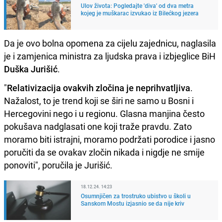
Ulov života: Pogledajte 'diva' od dva metra
kojeg je muškarac izvukao iz Bilećkog jezera
Da je ovo bolna opomena za cijelu zajednicu, naglasila
je i zamjenica ministra za ljudska prava i izbjeglice BiH
Duška Jurišić
.
"
Relativizacija ovakvih zločina je neprihvatljiva
.
Nažalost, to je trend koji se širi ne samo u Bosni i
Hercegovini nego i u regionu. Glasna manjina često
pokušava nadglasati one koji traže pravdu. Zato
moramo biti istrajni, moramo podržati porodice i jasno
poručiti da se ovakav zločin nikada i nigdje ne smije
ponoviti", poručila je Jurišić.
18.12.24. 14:23
Osumnjičen za trostruko ubistvo u školi u
Sanskom Mostu izjasnio se da nije kriv