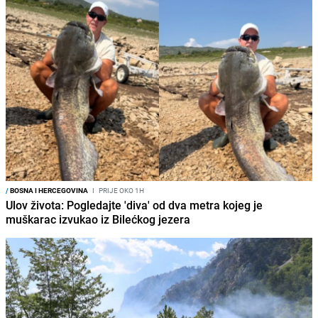
/
BOSNA I HERCEGOVINA
I
PRIJE OKO 1H
Ulov života: Pogledajte 'diva' od dva metra kojeg je
muškarac izvukao iz Bilećkog jezera