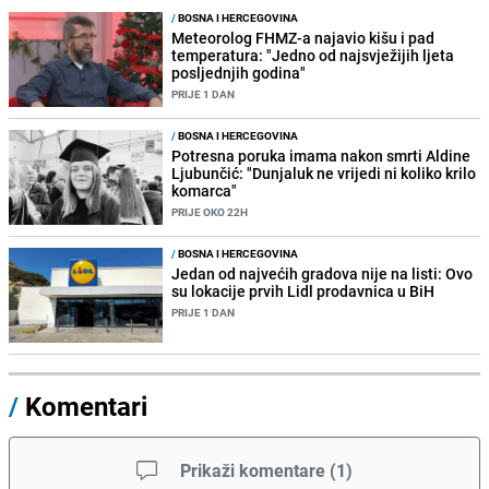
/
BOSNA I HERCEGOVINA
Meteorolog FHMZ-a najavio kišu i pad
temperatura: "Jedno od najsvježijih ljeta
posljednjih godina"
PRIJE 1 DAN
/
BOSNA I HERCEGOVINA
Potresna poruka imama nakon smrti Aldine
Ljubunčić: "Dunjaluk ne vrijedi ni koliko krilo
komarca"
PRIJE OKO 22H
/
BOSNA I HERCEGOVINA
Jedan od najvećih gradova nije na listi: Ovo
su lokacije prvih Lidl prodavnica u BiH
PRIJE 1 DAN
/
Komentari
Prikaži komentare
(
1
)