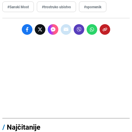
#Sanski Most
#trostruko ubistvo
#spomenik
/
Najčitanije