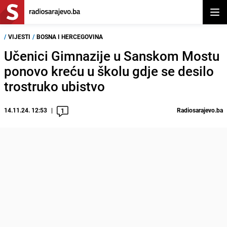
Otvor
/
VIJESTI
/
BOSNA I HERCEGOVINA
Učenici Gimnazije u Sanskom Mostu
ponovo kreću u školu gdje se desilo
trostruko ubistvo
14.11.24. 12:53
Radiosarajevo.ba
1