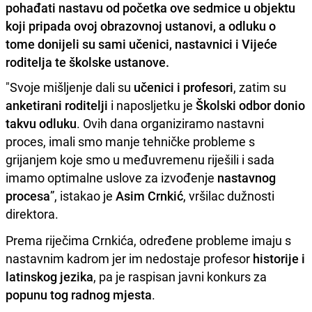
pohađati nastavu od početka ove sedmice u objektu
koji pripada ovoj obrazovnoj ustanovi, a odluku o
tome donijeli su sami učenici, nastavnici i Vijeće
roditelja te školske ustanove.
"Svoje mišljenje dali su
učenici i profesori
, zatim su
anketirani roditelji
i naposljetku je
Školski odbor donio
takvu odluku
. Ovih dana organiziramo nastavni
proces, imali smo manje tehničke probleme s
grijanjem koje smo u međuvremenu riješili i sada
imamo optimalne uslove za izvođenje
nastavnog
procesa
”, istakao je
Asim Crnkić
, vršilac dužnosti
direktora.
Prema riječima Crnkića, određene probleme imaju s
nastavnim kadrom jer im nedostaje profesor
historije i
latinskog jezika
, pa je raspisan javni konkurs za
popunu tog radnog mjesta
.