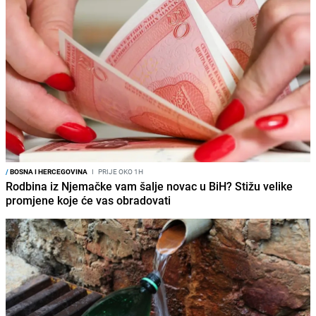
/
BOSNA I HERCEGOVINA
I
PRIJE OKO 1H
Rodbina iz Njemačke vam šalje novac u BiH? Stižu velike
promjene koje će vas obradovati