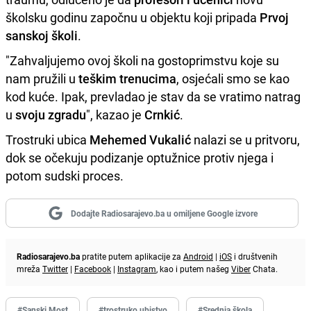
školsku godinu započnu u objektu koji pripada
Prvoj
sanskoj školi
.
"Zahvaljujemo ovoj školi na gostoprimstvu koje su
nam pružili u
teškim trenucima
, osjećali smo se kao
kod kuće. Ipak, prevladao je stav da se vratimo natrag
u
svoju zgradu
", kazao je
Crnkić
.
Trostruki ubica
Mehemed Vukalić
nalazi se u pritvoru,
dok se očekuju podizanje optužnice protiv njega i
potom sudski proces.
Dodajte Radiosarajevo.ba u omiljene Google izvore
Radiosarajevo.ba
pratite putem aplikacije za
Android
|
iOS
i društvenih
mreža
Twitter
|
Facebook
|
Instagram
, kao i putem našeg
Viber
Chata.
#Sanski Most
#trostruko ubistvo
#Srednja škola