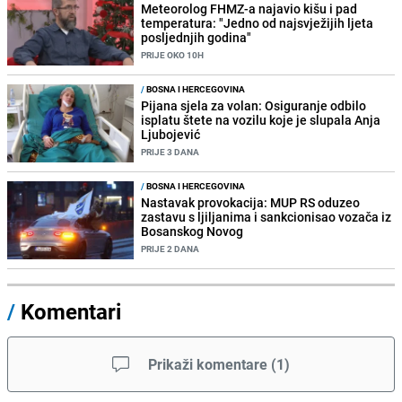
Meteorolog FHMZ-a najavio kišu i pad
temperatura: "Jedno od najsvježijih ljeta
posljednjih godina"
PRIJE OKO 10H
/
BOSNA I HERCEGOVINA
Pijana sjela za volan: Osiguranje odbilo
isplatu štete na vozilu koje je slupala Anja
Ljubojević
PRIJE 3 DANA
/
BOSNA I HERCEGOVINA
Nastavak provokacija: MUP RS oduzeo
zastavu s ljiljanima i sankcionisao vozača iz
Bosanskog Novog
PRIJE 2 DANA
/
Komentari
Prikaži komentare
(
1
)