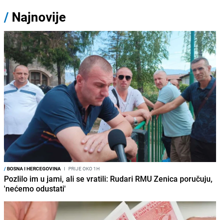
/
Najnovije
/
BOSNA I HERCEGOVINA
I
PRIJE OKO 1H
Pozlilo im u jami, ali se vratili: Rudari RMU Zenica poručuju,
'nećemo odustati'