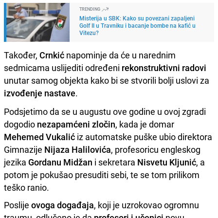
TRENDING
Misterija u SBK: Kako su povezani zapaljeni
Golf II u Travniku i bacanje bombe na kafić u
Vitezu?
Također,
Crnkić
napominje da će u narednim
sedmicama uslijediti određeni
rekonstruktivni radovi
unutar samog objekta kako bi se stvorili bolji uslovi za
izvođenje nastave
.
Podsjetimo da se u augustu ove godine u ovoj zgradi
dogodio
nezapamćeni zločin
, kada je domar
Mehemed Vukalić
iz automatske puške ubio direktora
Gimnazije
Nijaza Halilovića
, profesoricu engleskog
jezika
Gordanu Midžan
i sekretara
Nisvetu Kljunić
, a
potom je pokušao presuditi sebi, te se tom prilikom
teško ranio.
Poslije
ovoga događaja
, koji je uzrokovao ogromnu
traumu, odlučeno je da
profesori i učenici
novu