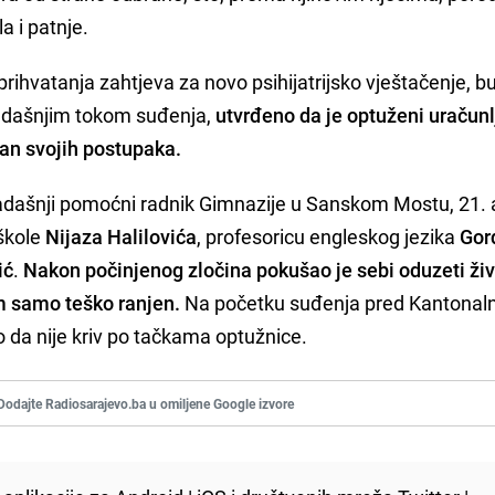
a i patnje.
rihvatanja zahtjeva za novo psihijatrijsko vještačenje, b
osadašnjim tokom suđenja,
utvrđeno da je optuženi uračunlj
tan svojih postupaka.
tadašnji pomoćni radnik Gimnazije u Sanskom Mostu, 21.
 škole
Nijaza Halilovića
, profesoricu engleskog jezika
Gor
ić
.
Nakon počinjenog zločina pokušao je sebi oduzeti živ
om samo teško ranjen.
Na početku suđenja pred Kantonal
o da nije kriv po tačkama optužnice.
Dodajte Radiosarajevo.ba u omiljene Google izvore