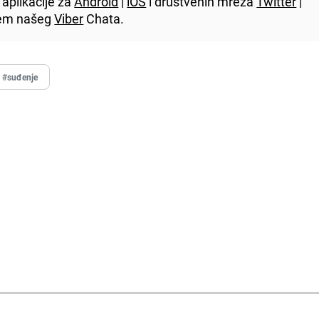
aplikacije za
Android
|
iOS
i društvenih mreža
Twitter
|
utem našeg
Viber
Chata.
#suđenje