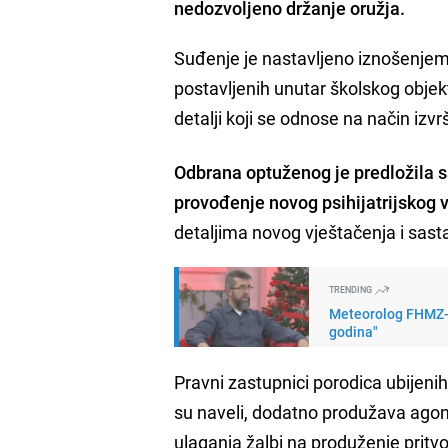
nedozvoljeno držanje oružja.
Suđenje je nastavljeno iznošenjem
postavljenih unutar školskog objek
detalji koji se odnose na način izvr
Odbrana optuženog je predložila s
provođenje novog psihijatrijskog 
detaljima novog vještačenja i sast
TRENDING
Meteorolog FHMZ-a 
godina"
Pravni zastupnici porodica ubijeni
su naveli, dodatno produžava agon
ulaganja žalbi na produženje pritv