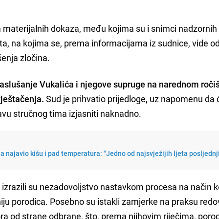
 materijalnih dokaza, među kojima su i snimci nadzorni
ta, na kojima se, prema informacijama iz sudnice, vide o
šenja zločina.
aslušanje Vukalića i njegove supruge na narednom ročišt
vještačenja.
Sud je prihvatio prijedloge, uz napomenu da 
avu stručnog tima izjasniti naknadno.
najavio kišu i pad temperatura: "Jedno od najsvježijih ljeta posljednj
h izrazili su nezadovoljstvo nastavkom procesa na način ko
iju porodica. Posebno su istakli zamjerke na praksu red
ora od strane odbrane, što, prema njihovim riječima, poro