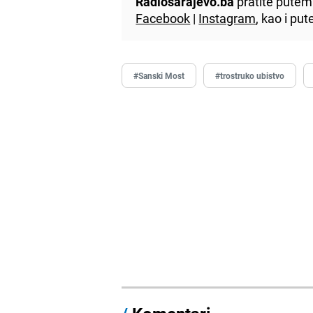
Radiosarajevo.ba
pratite putem 
Facebook
|
Instagram
, kao i p
#Sanski Most
#trostruko ubistvo