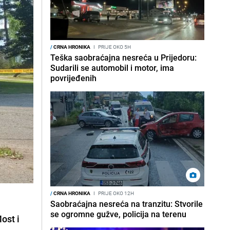
/
CRNA HRONIKA
I
PRIJE OKO 5H
Teška saobraćajna nesreća u Prijedoru:
Sudarili se automobil i motor, ima
povrijeđenih
/
CRNA HRONIKA
I
PRIJE OKO 12H
Saobraćajna nesreća na tranzitu: Stvorile
se ogromne gužve, policija na terenu
ost i