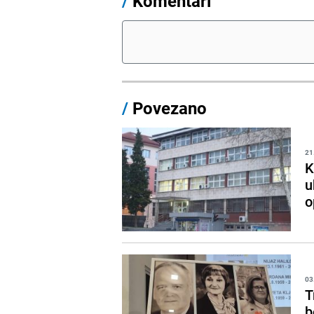
/
Komentari
/
Povezano
21
K
u
o
03
T
b