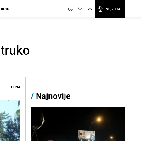
RADIO
90,2 FM
truko
FENA
/
Najnovije