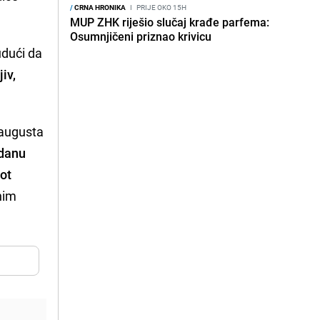
/
CRNA HRONIKA
I
PRIJE OKO 15H
MUP ZHK riješio slučaj krađe parfema:
Osumnjičeni priznao krivicu
udući da
iv,
 augusta
danu
ot
nim