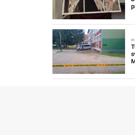
p
31
T
s
M