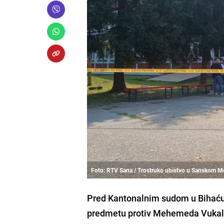
Foto: RTV Sana / Trostruko ubistvo u Sanskom M
Pred Kantonalnim sudom u Bihaću u
predmetu protiv Mehemeda Vukalić