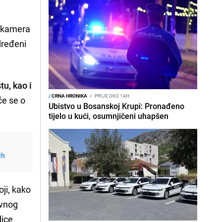
h kamera
dređeni
u, kao i
/
CRNA HRONIKA
I
PRIJE OKO 14H
će se o
Ubistvo u Bosanskoj Krupi: Pronađeno
tijelo u kući, osumnjičeni uhapšen
ih
ji, kako
ovnog
dice