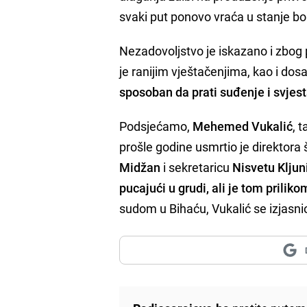
svaki put ponovo vraća u stanje bol
Nezadovoljstvo je iskazano i zbog p
je ranijim vještačenjima, kao i d
sposoban da prati suđenje i svjes
Podsjećamo,
Mehemed Vukalić
, 
prošle godine usmrtio je direktora
Midžan
i sekretaricu
Nisvetu Kljun
pucajući u grudi, ali je tom prilik
sudom u Bihaću, Vukalić se izjasni