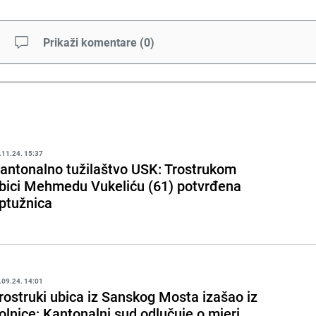
Prikaži komentare
(
0
)
.11.24. 15:37
antonalno tužilaštvo USK: Trostrukom
bici Mehmedu Vukeliću (61) potvrđena
ptužnica
.09.24. 14:01
rostruki ubica iz Sanskog Mosta izašao iz
olnice: Kantonalni sud odlučuje o mjeri