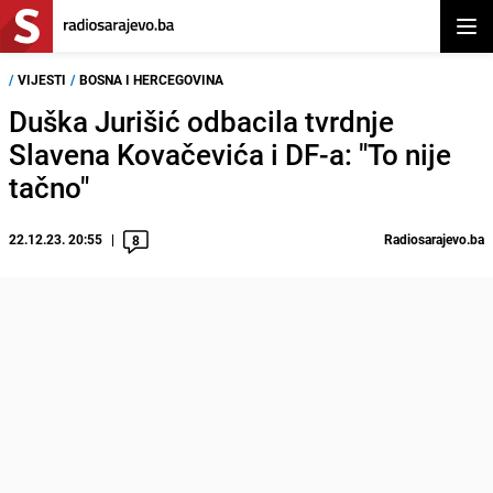
Otvor
/
VIJESTI
/
BOSNA I HERCEGOVINA
Duška Jurišić odbacila tvrdnje
Slavena Kovačevića i DF-a: "To nije
tačno"
22.12.23. 20:55
Radiosarajevo.ba
8