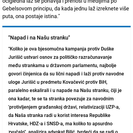
očigledna laž se ponavlja i prenosi u medijima po
Gebelsovom principu, da kada jednu laž izreknete više
puta, ona postaje istina."
"Napad i na Našu stranku"
"Koliko je ova bjesomučna kampanja protiv Duške
Jurišić ustvari osnov za političko razračunavanje
među strankama u državnom parlamentu, najbolje
govori činjenica da su lični napadi i laži protiv navodne
uloge Jurišić u predmetu Kovačević protiv BiH,
paralelno eskalirali i u napade na Našu stranku, čiji je
ona kadar, te se ta stranka povezuje za navodnim
'protivljenjem građanskoj državi, relativizaciji UZP-a,
da Naša stranka radi u korist interesa Republike
Hrvatske, HDZ-a i SNSD-a, ma koliko to apsurdno
zvučalo", analizira advokat Bilić, tvrdeći da se radi o