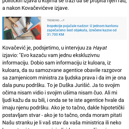
političkih izjava u kojima se traži da se propita njen rad,
a nakon Kovačevićeve izjave.
TRENDING
Inspekcije pojačale nadzor: U jednom kantonu
zapečaćeno šest objekata, izrečene kazne od
31.700 KM
Kovačević je, podsjetimo, u intervjuu za
Hayat
izjavio: "Evo kazaću vam jednu ekskluzivnu
informaciju. Dobio sam informaciju iz kuloara, iz
kuloara, da su samozvane agentice obavile razgovor
sa zamjenicom ministra za ljudska prava i da im je ona
dala punu podršku. To je Duška Jurišić. Ja to svojim
očima nisam vidio i svojim ušima nisam čuo. Ali mi
ljudi kažu da su bili, i onda se te iste agentice hvale da
imaju njenu podršku. Ako je to tačno, dakle hipotetički
postavljam stvar - ako je to tačno, onda moram pitati
Našu stranku je li vaš stav da vaša ministrica ili neko