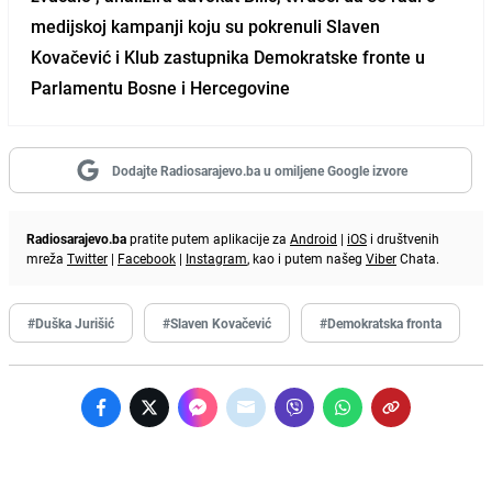
medijskoj kampanji koju su pokrenuli Slaven
Kovačević i Klub zastupnika Demokratske fronte u
Parlamentu Bosne i Hercegovine
Dodajte Radiosarajevo.ba u omiljene Google izvore
Radiosarajevo.ba
pratite putem aplikacije za
Android
|
iOS
i društvenih
mreža
Twitter
|
Facebook
|
Instagram
, kao i putem našeg
Viber
Chata.
#Duška Jurišić
#Slaven Kovačević
#Demokratska fronta