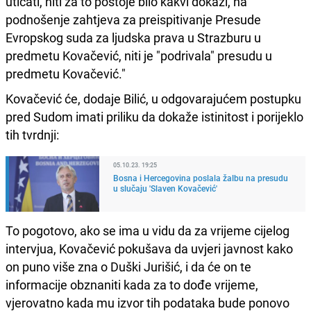
uticati, niti za to postoje bilo kakvi dokazi, na
podnošenje zahtjeva za preispitivanje Presude
Evropskog suda za ljudska prava u Strazburu u
predmetu Kovačević, niti je "podrivala" presudu u
predmetu Kovačević."
Kovačević će, dodaje Bilić, u odgovarajućem postupku
pred Sudom imati priliku da dokaže istinitost i porijeklo
tih tvrdnji:
05.10.23. 19:25
Bosna i Hercegovina poslala žalbu na presudu
u slučaju 'Slaven Kovačević'
To pogotovo, ako se ima u vidu da za vrijeme cijelog
intervjua, Kovačević pokušava da uvjeri javnost kako
on puno više zna o Duški Jurišić, i da će on te
informacije obznaniti kada za to dođe vrijeme,
vjerovatno kada mu izvor tih podataka bude ponovo