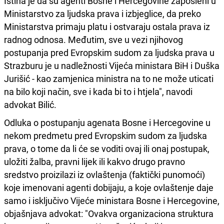
Istina je da su agenti Bosne i Hercegovine zaposleni u
Ministarstvo za ljudska prava i izbjeglice, da preko
Ministarstva primaju platu i ostvaraju ostala prava iz
radnog odnosa. Međutim, sve u vezi njihovog
postupanja pred Evropskim sudom za ljudska prava u
Strazburu je u nadležnosti Vijeća ministara BiH i Duška
Jurišić - kao zamjenica ministra na to ne može uticati
na bilo koji način, sve i kada bi to i htjela", navodi
advokat Bilić.
Odluka o postupanju agenata Bosne i Hercegovine u
nekom predmetu pred Evropskim sudom za ljudska
prava, o tome da li će se voditi ovaj ili onaj postupak,
uložiti žalba, pravni lijek ili kakvo drugo pravno
sredstvo proizilazi iz ovlaštenja (faktički punomoći)
koje imenovani agenti dobijaju, a koje ovlaštenje daje
samo i isključivo Vijeće ministara Bosne i Hercegovine,
objašnjava advokat: "Ovakva organizaciona struktura