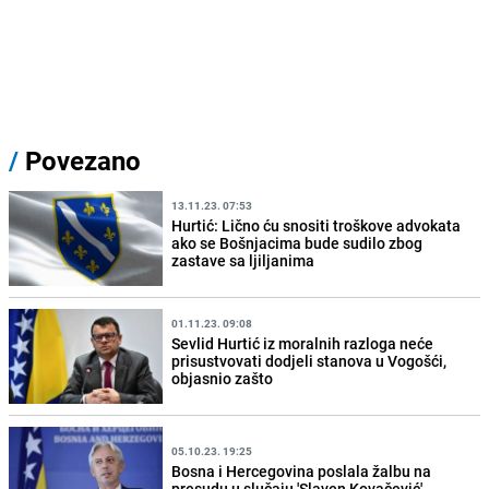
/
Povezano
13.11.23. 07:53
Hurtić: Lično ću snositi troškove advokata
ako se Bošnjacima bude sudilo zbog
zastave sa ljiljanima
01.11.23. 09:08
Sevlid Hurtić iz moralnih razloga neće
prisustvovati dodjeli stanova u Vogošći,
objasnio zašto
05.10.23. 19:25
Bosna i Hercegovina poslala žalbu na
presudu u slučaju 'Slaven Kovačević'