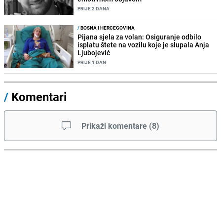
PRIJE 2 DANA
/
BOSNA I HERCEGOVINA
Pijana sjela za volan: Osiguranje odbilo
isplatu štete na vozilu koje je slupala Anja
Ljubojević
PRIJE 1 DAN
/
Komentari
Prikaži komentare
(
8
)