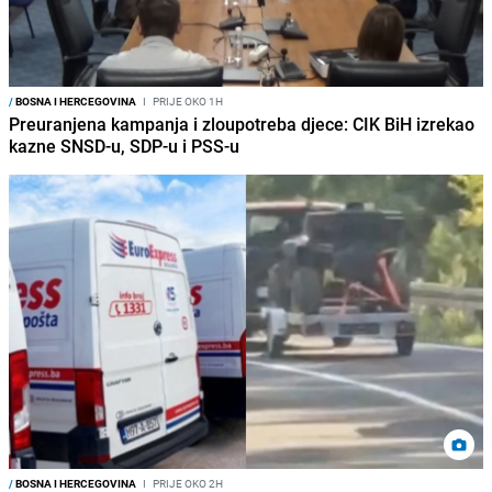
/
BOSNA I HERCEGOVINA
I
PRIJE OKO 1H
Preuranjena kampanja i zloupotreba djece: CIK BiH izrekao
kazne SNSD-u, SDP-u i PSS-u
/
BOSNA I HERCEGOVINA
I
PRIJE OKO 2H