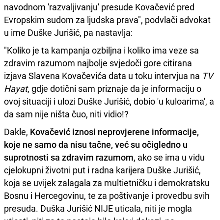
navodnom 'razvaljivanju' presude Kovačević pred
Evropskim sudom za ljudska prava", podvlači advokat
u ime Duške Jurišić, pa nastavlja:
"Koliko je ta kampanja ozbiljna i koliko ima veze sa
zdravim razumom najbolje svjedoči gore citirana
izjava Slavena Kovačevića data u toku intervjua na
TV
Hayat
, gdje dotični sam priznaje da je informaciju o
ovoj situaciji i ulozi Duške Jurišić, dobio 'u kuloarima', a
da sam nije ništa čuo, niti vidio!?
Dakle,
Kovačević iznosi neprovjerene informacije,
koje ne samo da nisu tačne, već su očigledno u
suprotnosti sa zdravim razumom
, ako se ima u vidu
cjelokupni životni put i radna karijera Duške Jurišić,
koja se uvijek zalagala za multietničku i demokratsku
Bosnu i Hercegovinu, te za poštivanje i provedbu svih
presuda. Duška Jurišić NIJE uticala, niti je mogla