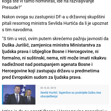
koga ste vi tamo nominirali, ide na razvaljivanje
Presude?"
Nakon ovoga su zastupnici DF-a u državnoj skupštini
pitali resornog ministra Sevlida Hurtića da li je upoznat
s tim navodima.
"S tim u vezi, ovim putem skrećemo pažnju javnosti da
Duška Jurišić, zamjenica ministra Ministarstva za
ljudska prava i izbjeglice Bosne i Hercegovine, ni
formalno, ni suštinski, nema, niti može imati nikakvu
nadležnost nad postupanjem agenata Bosne i
Hercegovine koji zastupaju državu u predmetima
pred Evropskim sudom za ljudska prava
.
05.10.23. 20:10
Sevlid Hurtić: 'Agentice su podnijele žalbu bez
obavještenja'