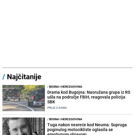
/
Najčitanije
/
BOSNA I HERCEGOVINA
Drama kod Bugojna: Naoružana grupa iz RS
ušla na područje FBiH, reagovala policija
SBK
PRIJE 2 DANA
/
BOSNA I HERCEGOVINA
Tuga nakon nesreće kod Neuma: Supruga
poginulog motocikliste oglasila se
emotivnom objavom