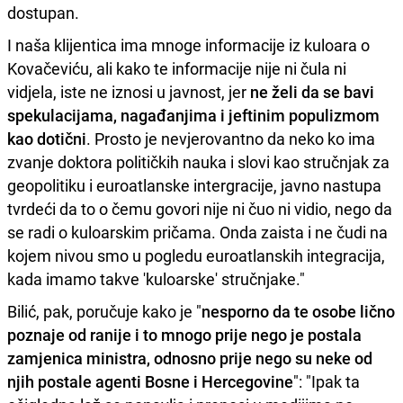
dostupan.
I naša klijentica ima mnoge informacije iz kuloara o
Kovačeviću, ali kako te informacije nije ni čula ni
vidjela, iste ne iznosi u javnost, jer
ne želi da se bavi
spekulacijama, nagađanjima i jeftinim populizmom
kao dotični
. Prosto je nevjerovantno da neko ko ima
zvanje doktora političkih nauka i slovi kao stručnjak za
geopolitiku i euroatlanske intergracije, javno nastupa
tvrdeći da to o čemu govori nije ni čuo ni vidio, nego da
se radi o kuloarskim pričama. Onda zaista i ne čudi na
kojem nivou smo u pogledu euroatlanskih integracija,
kada imamo takve 'kuloarske' stručnjake."
Bilić, pak, poručuje kako je "
nesporno da te osobe lično
poznaje od ranije i to mnogo prije nego je postala
zamjenica ministra, odnosno prije nego su neke od
njih postale agenti Bosne i Hercegovine
": "Ipak ta