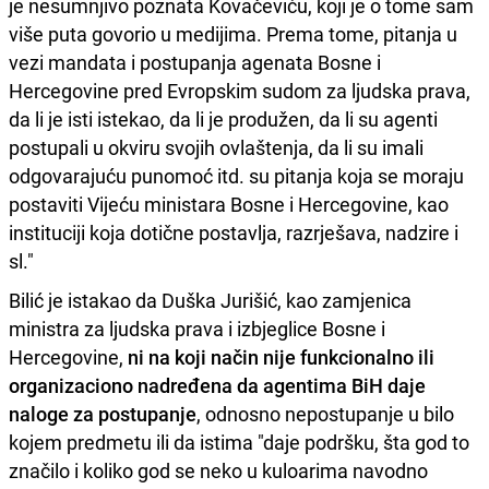
je nesumnjivo poznata Kovačeviću, koji je o tome sam
više puta govorio u medijima. Prema tome, pitanja u
vezi mandata i postupanja agenata Bosne i
Hercegovine pred Evropskim sudom za ljudska prava,
da li je isti istekao, da li je produžen, da li su agenti
postupali u okviru svojih ovlaštenja, da li su imali
odgovarajuću punomoć itd. su pitanja koja se moraju
postaviti Vijeću ministara Bosne i Hercegovine, kao
instituciji koja dotične postavlja, razrješava, nadzire i
sl."
Bilić je istakao da Duška Jurišić, kao zamjenica
ministra za ljudska prava i izbjeglice Bosne i
Hercegovine,
ni na koji način nije funkcionalno ili
organizaciono nadređena da agentima BiH daje
naloge za postupanje
, odnosno nepostupanje u bilo
kojem predmetu ili da istima "daje podršku, šta god to
značilo i koliko god se neko u kuloarima navodno