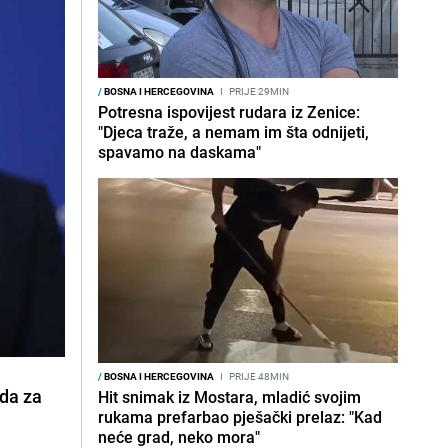
/
BOSNA I HERCEGOVINA
I
PRIJE 29MIN
Potresna ispovijest rudara iz Zenice:
"Djeca traže, a nemam im šta odnijeti,
spavamo na daskama"
/
BOSNA I HERCEGOVINA
I
PRIJE 48MIN
uda za
Hit snimak iz Mostara, mladić svojim
rukama prefarbao pješački prelaz: "Kad
neće grad, neko mora"