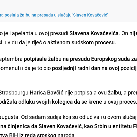
a poslala žalbu na presudu u slučaju 'Slaven Kovačević'
o je i apelanta u ovoj presudi
Slavena Kovačevića
. On
nij
 u vidu da je riječ o
aktivnom sudskom procesu.
. septembra
potpisale žalbu na presudu Europskog suda za
pomenuti i da je to bio
posljednji radni dan na ovoj pozicij
 Strasbourgu
Harisa Bavčić
nije potpisala ovu žalbu, a pr
održala odluku svojih kolegica da se krene u ovaj proces
augusta. Od sedam sudija koji su odlučivali u ovom slučaj
na činjenica da Slaven Kovačević, kao Srbin u entitetu F
tva BiH iz reda srpskog naroda
.