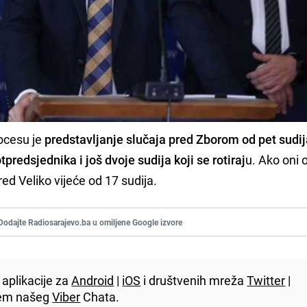
ocesu je
predstavljanje slučaja pred Zborom od pet sudi
predsjednika i još dvoje sudija koji se rotiraj
u. Ako oni 
ed Veliko vijeće od 17 sudija.
Dodajte Radiosarajevo.ba u omiljene Google izvore
aplikacije za
Android
|
iOS
i društvenih mreža
Twitter
|
utem našeg
Viber
Chata.