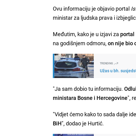
Ovu informaciju je objavio portal
Is
ministar za ljudska prava i izbjegl
Međutim, kako je u izjavi za
portal
na godišnjem odmoru,
on nije bio
TRENDING
Užas u bh. susjedst
"Ja sam dobio tu informaciju.
Odlu
ministara Bosne i Hercegovine
", 
"Vidjet ćemo kako to sada dalje ide
BiH
", dodao je Hurtić.