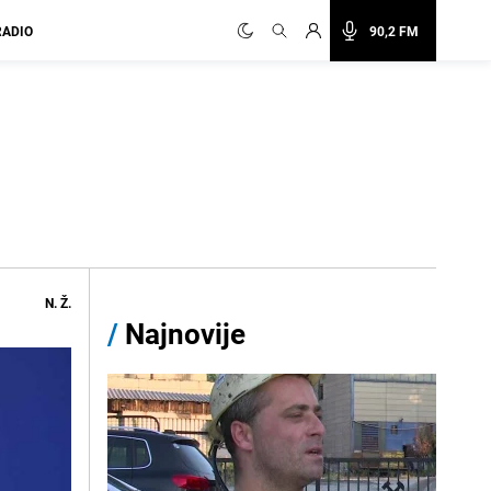
RADIO
90,2 FM
N. Ž.
/
Najnovije