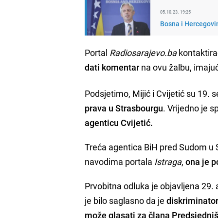
05.10.23. 19:25
Bosna i Hercegovin
Portal
Radiosarajevo.ba
kontaktira
dati komentar
na ovu žalbu, imajući
Podsjetimo, Mijić i Cvijetić su 19
prava u Strasbourgu
. Vrijedno je s
agenticu Cvijetić.
Treća agentica BiH pred Sudom u
navodima portala
Istraga
,
ona je p
Prvobitna odluka je objavljena 29. 
je bilo saglasno da je
diskriminator
može glasati za člana Predsjedniš