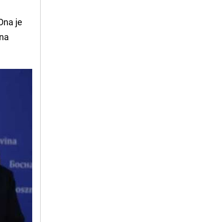
 Ona je
 na