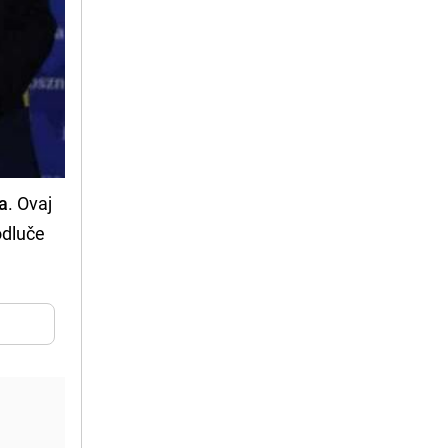
ja
. Ovaj
odluče