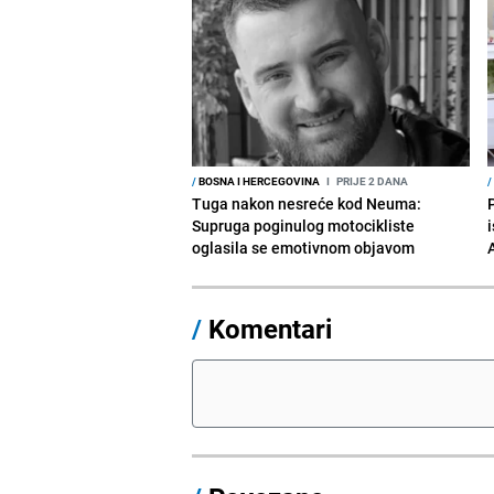
/
BOSNA I HERCEGOVINA
I
PRIJE 2 DANA
/
Tuga nakon nesreće kod Neuma:
Supruga poginulog motocikliste
i
oglasila se emotivnom objavom
/
Komentari