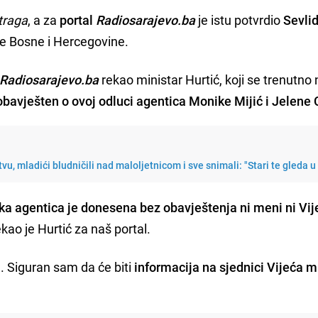
traga
, a za
portal
Radiosarajevo.ba
je istu potvrdio
Sevlid
ice Bosne i Hercegovine.
Radiosarajevo.ba
rekao ministar Hurtić, koji se trenutno 
 obavješten o ovoj odluci agentica Monike Mijić i Jelene C
vu, mladići bludničili nad maloljetnicom i sve snimali: "Stari te gleda u 
ka agentica je donesena bez obavještenja ni meni ni Vij
rekao je Hurtić za naš portal.
. Siguran sam da će biti
informacija na sjednici Vijeća m