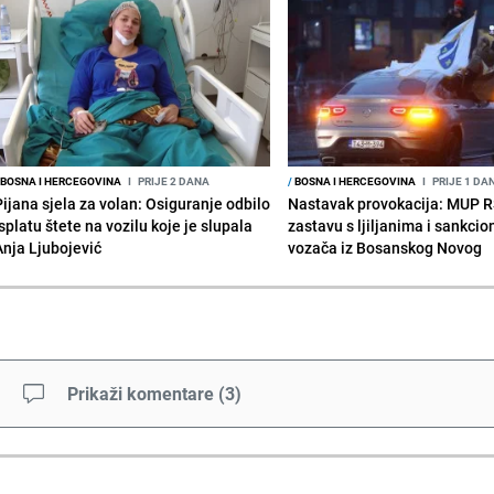
BOSNA I HERCEGOVINA
I
PRIJE 2 DANA
/
BOSNA I HERCEGOVINA
I
PRIJE 1 DA
Pijana sjela za volan: Osiguranje odbilo
Nastavak provokacija: MUP 
splatu štete na vozilu koje je slupala
zastavu s ljiljanima i sankcio
Anja Ljubojević
vozača iz Bosanskog Novog
Prikaži komentare
(
3
)