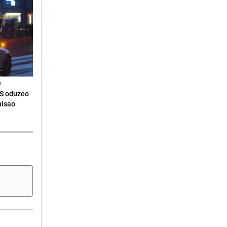
N
RS oduzeo
nisao