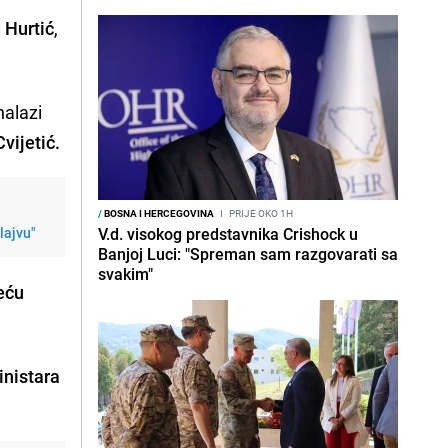
 Hurtić
,
nalazi
vijetić.
/
BOSNA I HERCEGOVINA
I
PRIJE OKO 1H
lajvu"
V.d. visokog predstavnika Crishock u
Banjoj Luci: "Spreman sam razgovarati sa
svakim"
eću
inistara