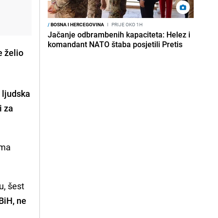
/
BOSNA I HERCEGOVINA
I
PRIJE OKO 1H
Jačanje odbrambenih kapaciteta: Helez i
komandant NATO štaba posjetili Pretis
e želio
 ljudska
i za
ema
.
u, šest
BiH, ne