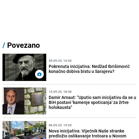
/
Povezano
30.09.23. 13:42
Pokrenuta inicijativa: Nedžad Ibrišimović
konačno dobiva bistu u Sarajevu?
15.09.23. 18:40
Damir Arnaut: "Uputio sam inicijativu da se u
BiH postavi 'kamenje spoticanja' za žrtve
holokausta"
06.09.23. 19:25
Nova inicijativa: Vijećnik Naše stranke
predložio oslikavanje trotoara u Novom