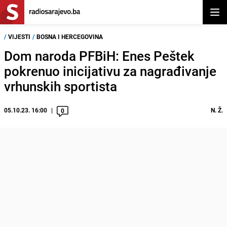
Otvor
/
VIJESTI
/
BOSNA I HERCEGOVINA
Dom naroda PFBiH: Enes Peštek
pokrenuo inicijativu za nagrađivanje
vrhunskih sportista
05.10.23. 16:00
N. Ž.
0