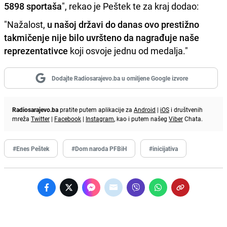
5898 sportaša
", rekao je Peštek te za kraj dodao:
"Nažalost,
u našoj državi do danas ovo prestižno
takmičenje nije bilo uvršteno da nagrađuje naše
reprezentativce
koji osvoje jednu od medalja."
Dodajte Radiosarajevo.ba u omiljene Google izvore
Radiosarajevo.ba
pratite putem aplikacije za
Android
|
iOS
i društvenih
mreža
Twitter
|
Facebook
|
Instagram
, kao i putem našeg
Viber
Chata.
#Enes Peštek
#Dom naroda PFBiH
#inicijativa