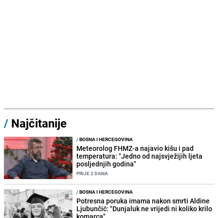
/
Najčitanije
/
BOSNA I HERCEGOVINA
Meteorolog FHMZ-a najavio kišu i pad
temperatura: "Jedno od najsvježijih ljeta
posljednjih godina"
PRIJE 2 DANA
/
BOSNA I HERCEGOVINA
Potresna poruka imama nakon smrti Aldine
Ljubunčić: "Dunjaluk ne vrijedi ni koliko krilo
komarca"