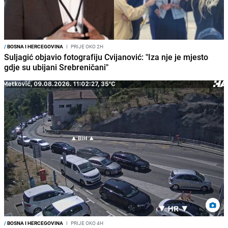
/
BOSNA I HERCEGOVINA
I
PRIJE OKO 2H
Suljagić objavio fotografiju Cvijanović: "Iza nje je mjesto
gdje su ubijani Srebreničani"
/
BOSNA I HERCEGOVINA
I
PRIJE OKO 4H