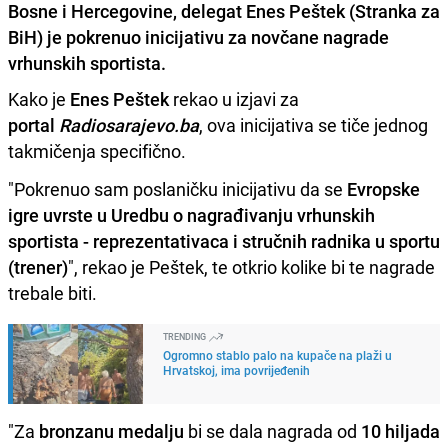
Bosne i Hercegovine, delegat Enes Peštek (Stranka za
BiH) je pokrenuo inicijativu za novčane nagrade
vrhunskih sportista.
Kako je
Enes Peštek
rekao u izjavi za
portal
Radiosarajevo.ba
, ova inicijativa se tiče jednog
takmičenja specifično.
"Pokrenuo sam poslaničku inicijativu da se
Evropske
igre uvrste u Uredbu o nagrađivanju vrhunskih
sportista - reprezentativaca i stručnih radnika u sportu
(trener)
", rekao je Peštek, te otkrio kolike bi te nagrade
trebale biti.
TRENDING
Ogromno stablo palo na kupače na plaži u
Hrvatskoj, ima povrijeđenih
"Za
bronzanu medalju
bi se dala nagrada od
10 hiljada