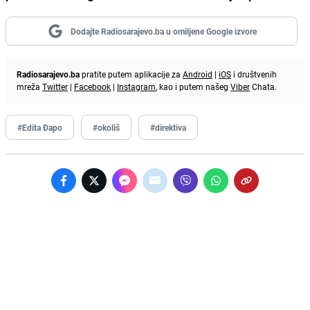
Dodajte Radiosarajevo.ba u omiljene Google izvore
Radiosarajevo.ba
pratite putem aplikacije za
Android
|
iOS
i društvenih
mreža
Twitter
|
Facebook
|
Instagram
, kao i putem našeg
Viber
Chata.
#Edita Đapo
#okoliš
#direktiva