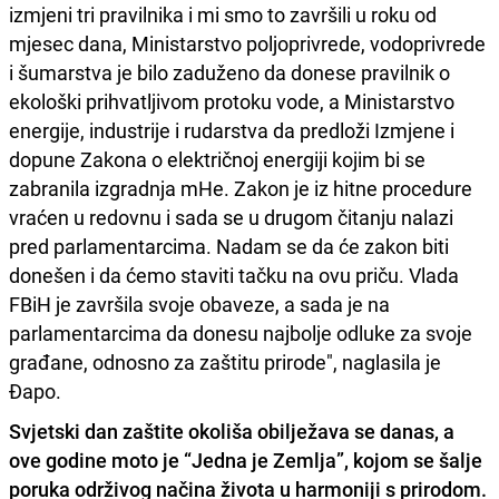
izmjeni tri pravilnika i mi smo to završili u roku od
mjesec dana, Ministarstvo poljoprivrede, vodoprivrede
i šumarstva je bilo zaduženo da donese pravilnik o
ekološki prihvatljivom protoku vode, a Ministarstvo
energije, industrije i rudarstva da predloži Izmjene i
dopune Zakona o električnoj energiji kojim bi se
zabranila izgradnja mHe. Zakon je iz hitne procedure
vraćen u redovnu i sada se u drugom čitanju nalazi
pred parlamentarcima. Nadam se da će zakon biti
donešen i da ćemo staviti tačku na ovu priču. Vlada
FBiH je završila svoje obaveze, a sada je na
parlamentarcima da donesu najbolje odluke za svoje
građane, odnosno za zaštitu prirode", naglasila je
Đapo.
Svjetski dan zaštite okoliša obilježava se danas, a
ove godine moto je “Jedna je Zemlja”, kojom se šalje
poruka održivog načina života u harmoniji s prirodom.