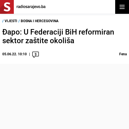
Otvor
/
VIJESTI
/
BOSNA I HERCEGOVINA
Đapo: U Federaciji BiH reformiran
sektor zaštite okoliša
05.06.22. 10:10
Fena
3