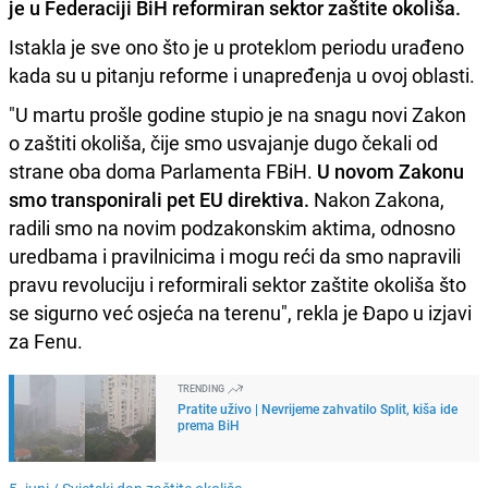
je u Federaciji BiH reformiran sektor zaštite okoliša.
Istakla je sve ono što je u proteklom periodu urađeno
kada su u pitanju reforme i unapređenja u ovoj oblasti.
"U martu prošle godine stupio je na snagu novi Zakon
o zaštiti okoliša, čije smo usvajanje dugo čekali od
strane oba doma Parlamenta FBiH.
U novom Zakonu
smo transponirali pet EU direktiva.
Nakon Zakona,
radili smo na novim podzakonskim aktima, odnosno
uredbama i pravilnicima i mogu reći da smo napravili
pravu revoluciju i reformirali sektor zaštite okoliša što
se sigurno već osjeća na terenu", rekla je Đapo u izjavi
za Fenu.
TRENDING
Pratite uživo | Nevrijeme zahvatilo Split, kiša ide
prema BiH