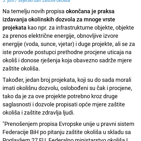
5. juni /
Svjetski dan zaštite okoliša
Na temelju novih propisa
okončana je praksa
izdavanja okolinskih dozvola za mnoge vrste
projekata
kao npr. za infrastrukturne objekte, objekte
za prenos električne energije, obnovljive izvore
energije (voda, sunce, vjetar) i duge projekte, ali se za
iste provode postupci prethodne procjene uticaja na
okoliš i donose rješenja koja obavezno sadrže mjere
zaštite okoliša.
Također, jedan broj projekata, koji su do sada morali
imati okolišnu dozvolu, oslobođeni su čak i procjene,
tako da je za ove projekte potrebno kroz druge
saglasnosti i dozvole propisati opće mjere zaštite
okoliša i zaštite zdravlja ljudi.
"Prenošenjem propisa Evropske unije u pravni sistem
Federacije BiH po pitanju zaštite okoliša u skladu sa
Poglavljem 27 EU, Federalno ministarstvo okoliša I