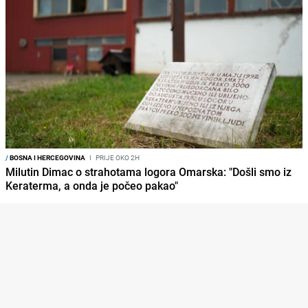
/
BOSNA I HERCEGOVINA
I
PRIJE OKO 2H
Milutin Dimac o strahotama logora Omarska: "Došli smo iz
Keraterma, a onda je počeo pakao"