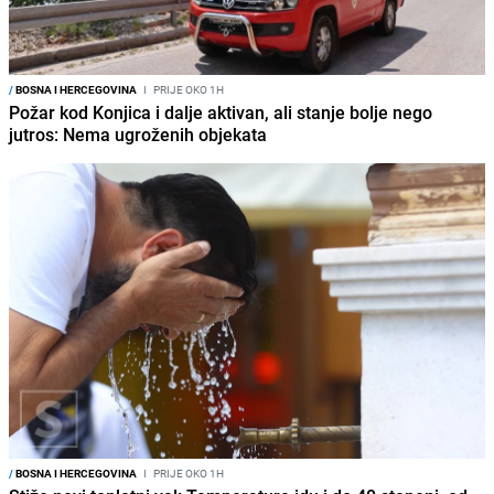
/
BOSNA I HERCEGOVINA
I
PRIJE OKO 1H
Požar kod Konjica i dalje aktivan, ali stanje bolje nego
jutros: Nema ugroženih objekata
/
BOSNA I HERCEGOVINA
I
PRIJE OKO 1H