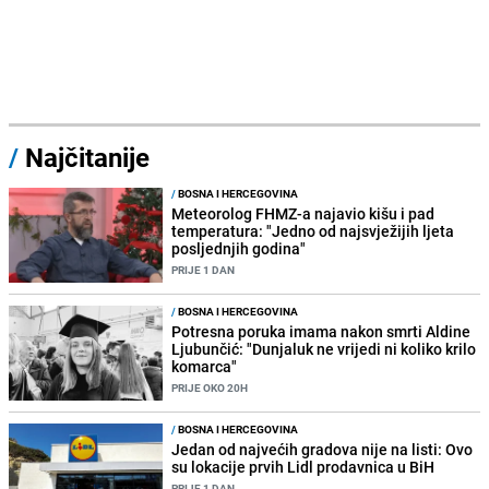
/
Najčitanije
/
BOSNA I HERCEGOVINA
Meteorolog FHMZ-a najavio kišu i pad
temperatura: "Jedno od najsvježijih ljeta
posljednjih godina"
PRIJE 1 DAN
/
BOSNA I HERCEGOVINA
Potresna poruka imama nakon smrti Aldine
Ljubunčić: "Dunjaluk ne vrijedi ni koliko krilo
komarca"
PRIJE OKO 20H
/
BOSNA I HERCEGOVINA
Jedan od najvećih gradova nije na listi: Ovo
su lokacije prvih Lidl prodavnica u BiH
PRIJE 1 DAN