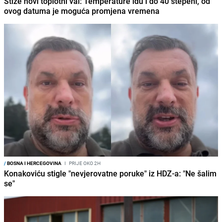
Stiže novi toplotni val: Temperature idu i do 40 stepeni, od
ovog datuma je moguća promjena vremena
/
BOSNA I HERCEGOVINA
I
PRIJE OKO 2H
Konakoviću stigle "nevjerovatne poruke" iz HDZ-a: "Ne šalim
se"