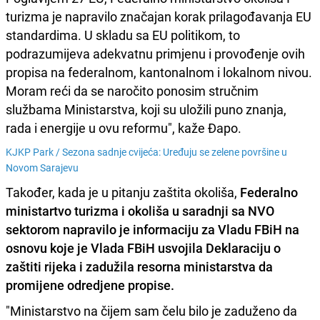
turizma je napravilo značajan korak prilagođavanja EU
standardima. U skladu sa EU politikom, to
podrazumijeva adekvatnu primjenu i provođenje ovih
propisa na federalnom, kantonalnom i lokalnom nivou.
Moram reći da se naročito ponosim stručnim
službama Ministarstva, koji su uložili puno znanja,
rada i energije u ovu reformu", kaže Đapo.
KJKP Park /
Sezona sadnje cvijeća: Uređuju se zelene površine u
Novom Sarajevu
Također, kada je u pitanju zaštita okoliša,
Federalno
ministartvo turizma i okoliša u saradnji sa NVO
sektorom napravilo je informaciju za Vladu FBiH na
osnovu koje je Vlada FBiH usvojila Deklaraciju o
zaštiti rijeka i zadužila resorna ministarstva da
promijene odredjene propise.
"Ministarstvo na čijem sam čelu bilo je zaduženo da