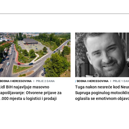
BOSNA I HERCEGOVINA
I
PRIJE 2 DANA
/
BOSNA I HERCEGOVINA
I
PRIJE 1 DA
Lidl BiH najavljuje masovno
Tuga nakon nesreće kod Neu
zapošljavanje: Otvorene prijave za
Supruga poginulog motocikli
.000 mjesta u logistici i prodaji
oglasila se emotivnom obja