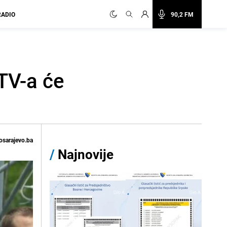
RADIO
90,2 FM
TV-a će
osarajevo.ba
/
Najnovije