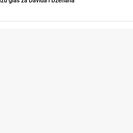
ižu glas za Davida i Dženana