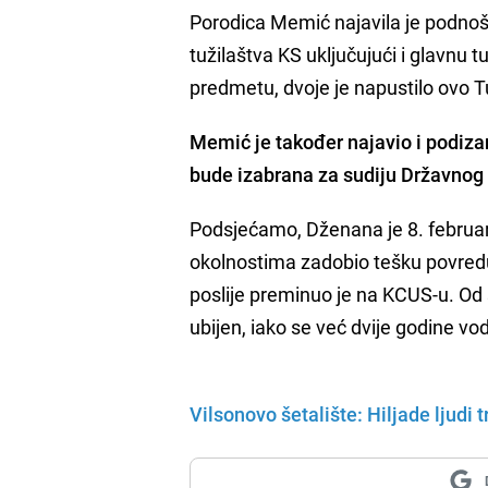
Porodica Memić najavila je podnoše
tužilaštva KS uključujući i glavnu tu
predmetu, dvoje je napustilo ovo T
Memić je također najavio i podiza
bude izabrana za sudiju Državnog
Podsjećamo, Dženana je 8. februara
okolnostima zadobio tešku povredu
poslije preminuo je na KCUS-u. O
ubijen, iako se već dvije godine vo
Vilsonovo šetalište: Hiljade ljudi