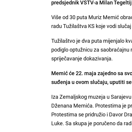
predsjednik VSTV-a Milan Tegeltij
Više od 30 puta Muriz Memić obraća
radu Tužilaštva KS koje vodi sluča
Tužilaštvo je dva puta mijenjalo kv
podiglo optužnicu za saobraćajnu n
spriječavanje dokazivanja.
Memić će 22. maja zajedno sa sv
suđenja u ovom slučaju, uputiti s
Iza Zemaljskog muzeja u Sarajevu 
Dženana Memića. Protestima je pris
Protestima se pridružio i Davor Dr
Luke. Sa skupa je poručeno da radi