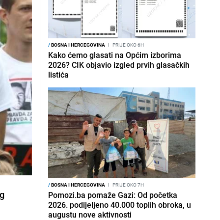
/
BOSNA I HERCEGOVINA
I
PRIJE OKO 6H
Kako ćemo glasati na Općim izborima
2026? CIK objavio izgled prvih glasačkih
listića
/
BOSNA I HERCEGOVINA
I
PRIJE OKO 7H
og
Pomozi.ba pomaže Gazi: Od početka
2026. podijeljeno 40.000 toplih obroka, u
augustu nove aktivnosti