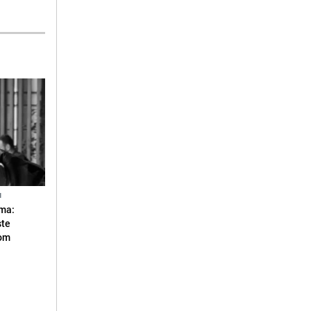
N
ma:
ste
vom