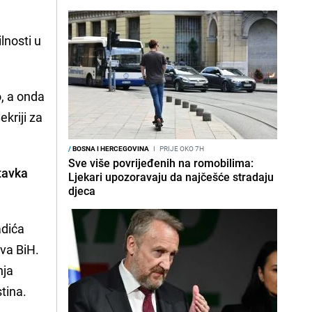
lnosti u
o, a onda
kriji za
/
BOSNA I HERCEGOVINA
I
PRIJE OKO 7H
Sve više povrijeđenih na romobilima:
tavka
Ljekari upozoravaju da najčešće stradaju
djeca
adića
ova BiH.
nja
tina.