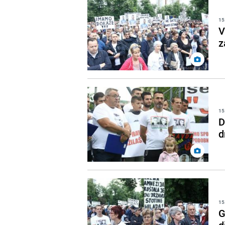
15
V
z
15
D
d
15
G