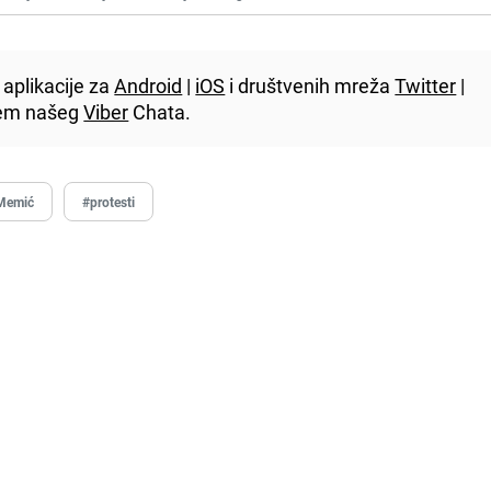
aplikacije za
Android
|
iOS
i društvenih mreža
Twitter
|
utem našeg
Viber
Chata.
Memić
#protesti