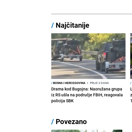
/
Najčitanije
/
BOSNA I HERCEGOVINA
I
PRIJE 2 DANA
/
Drama kod Bugojna: Naoružana grupa
iz RS ušla na područje FBiH, reagovala
policija SBK
1
/
Povezano