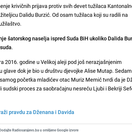
nje krivičnih prijava protiv svih devet tužilaca Kantonal
žiteljicu Dalidu Burzić. Od osam tužilaca koji su radili na
užilaštvo.
nje šatorskog naselja ispred Suda BiH ukoliko Dalida Bu
 suda
.
 2016. godine u Velikoj aleji pod još nerazjašnjenim
 glave dok je bio u društvu djevojke Alise Mutap. Seda
d samog početka mladićev otac Muriz Memić tvrdi da je 
di sudski proces za saobraćajnu nesreću Ljubi i Bekriji Sef
 traži pravdu za Dženana i Davida
Dodajte Radiosarajevo.ba u omiljene Google izvore