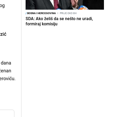
nog
/
BOSNA I HERCEGOVINA
I
PRIJE OKO 8H
SDA: Ako želiš da se nešto ne uradi,
formiraj komisiju
rzić
m dana
Dženan
eroviću.