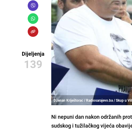
Dijeljenja
139
Dženan Kriještorac / Radiosarajevo.ba / Skup u V
Ni nepuni dan nakon održanih prot
sudskog i tužilačkog vijeća obavi