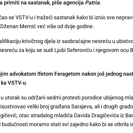
a primiti na sastanak, piše agencija
Patria.
o se VSTV-u i tražeći sastanak kako bi iznio sve nepravi
j Dženan Memić već više od dvije godine.
alifikaciju krivičnog djela iz saobraćajne nesreću u ubistv
esreću za koju se sudi Ljubi Seferoviću i njegovom ocu Be
ojim advokatom Ifetom Feragetom nakon još jednog nas
e ka VSTV-u
.
u utorak su održani sedmi protesti porodice ubijenog ml
ustvovao veliki broj građana Sarajeva, ali i drugih grad
agičević, otac stradalog mladića Davida Dragičevića iz Ba
 budućnosti moramo stati svi zajedno kako bi se otkrila is