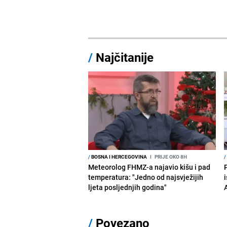
/
Najčitanije
/
BOSNA I HERCEGOVINA
I
PRIJE OKO 8H
/
Meteorolog FHMZ-a najavio kišu i pad
temperatura: "Jedno od najsvježijih
i
ljeta posljednjih godina"
/
Povezano