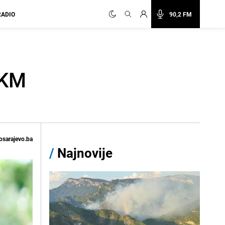
RADIO
90,2 FM
 KM
osarajevo.ba
/
Najnovije