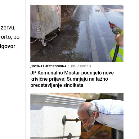
ezervu,
Forto, po
odgovor
/
BOSNA I HERCEGOVINA
I
PRIJE OKO 1H
JP Komunalno Mostar podnijelo nove
krivične prijave: Sumnjaju na lažno
predstavljanje sindikata