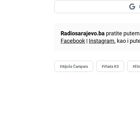
Radiosarajevo.ba
pratite putem 
Facebook
|
Instagram
, kao i p
#Aljoša Čampara
#Vlada KS
#El