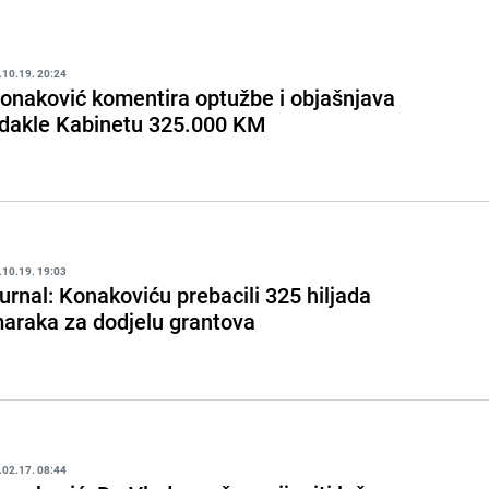
.10.19. 20:24
onaković komentira optužbe i objašnjava
dakle Kabinetu 325.000 KM
.10.19. 19:03
urnal: Konakoviću prebacili 325 hiljada
araka za dodjelu grantova
.02.17. 08:44