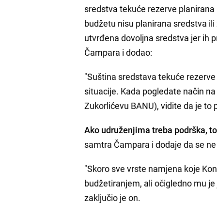
sredstva tekuće rezerve planirana
budžetu nisu planirana sredstva il
utvrđena dovoljna sredstva jer ih p
Čampara i dodao:
"Suština sredstava tekuće rezerve j
situacije. Kada pogledate način na
Zukorlićevu BANU), vidite da je to
Ako udruženjima treba podrška, to
samtra Čampara i dodaje da se ne b
"Skoro sve vrste namjena koje Ko
budžetiranjem, ali očigledno mu je j
zaključio je on.