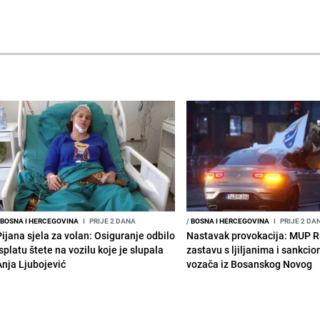
BOSNA I HERCEGOVINA
I
PRIJE 2 DANA
/
BOSNA I HERCEGOVINA
I
PRIJE 2 DA
Pijana sjela za volan: Osiguranje odbilo
Nastavak provokacija: MUP 
splatu štete na vozilu koje je slupala
zastavu s ljiljanima i sankcio
Anja Ljubojević
vozača iz Bosanskog Novog