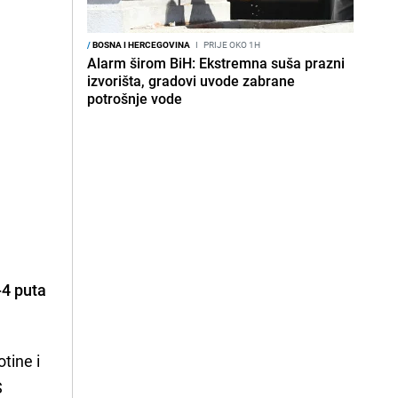
/
BOSNA I HERCEGOVINA
I
PRIJE OKO 1H
Alarm širom BiH: Ekstremna suša prazni
izvorišta, gradovi uvode zabrane
potrošnje vode
-4 puta
otine i
S