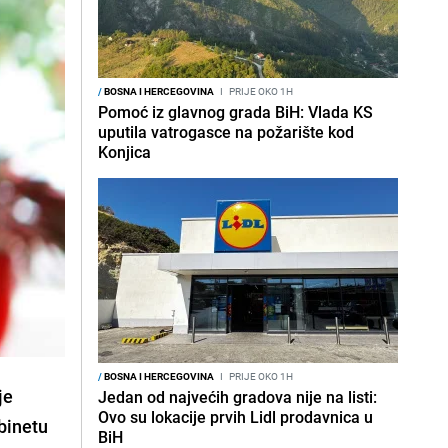
/
BOSNA I HERCEGOVINA
I
PRIJE OKO 1H
Pomoć iz glavnog grada BiH: Vlada KS
uputila vatrogasce na požarište kod
Konjica
/
BOSNA I HERCEGOVINA
I
PRIJE OKO 1H
je
Jedan od najvećih gradova nije na listi:
Ovo su lokacije prvih Lidl prodavnica u
binetu
BiH