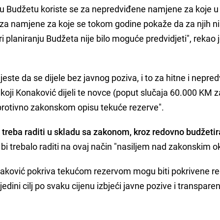
 u Budžetu koriste se za nepredviđene namjene za koje u
i za namjene za koje se tokom godine pokaže da za njih n
ri planiranju Budžeta nije bilo moguće predvidjeti", rekao 
este da se dijele bez javnog poziva, i to za hitne i nepre
 koji Konaković dijeli te novce (poput slučaja 60.000 KM z
 protivno zakonskom opisu tekuće rezerve".
 treba raditi u skladu sa zakonom, kroz redovno budžetir
i trebalo raditi na ovaj način "nasiljem nad zakonskim o
naković pokriva tekućom rezervom mogu biti pokrivene r
edini cilj po svaku cijenu izbjeći javne pozive i transparen