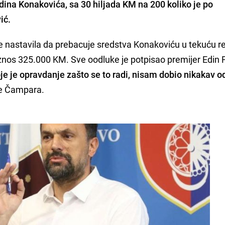
ina Konakovića, sa 30 hiljada KM na 200 koliko je po
ić.
KS je nastavila da prebacuje sredstva Konakoviću u tekuću r
 iznos 325.000 KM. Sve oodluke je potpisao premijer Edin 
oje je opravdanje zašto se to radi, nisam dobio nikakav 
je Čampara.