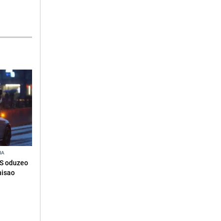
NA
RS oduzeo
nisao