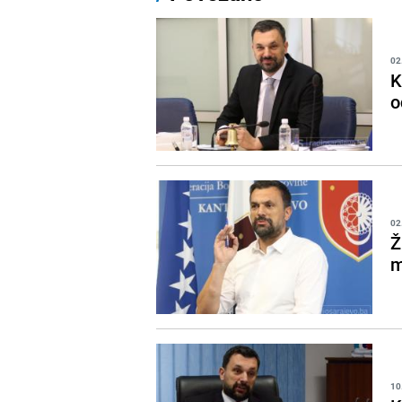
02
K
o
02
Ž
m
10