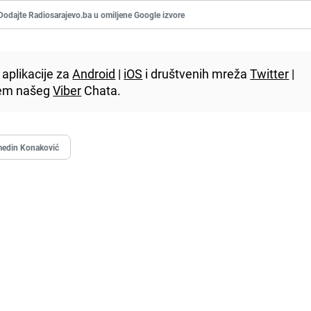
Dodajte Radiosarajevo.ba u omiljene Google izvore
aplikacije za
Android
|
iOS
i društvenih mreža
Twitter
|
utem našeg
Viber
Chata.
medin Konaković