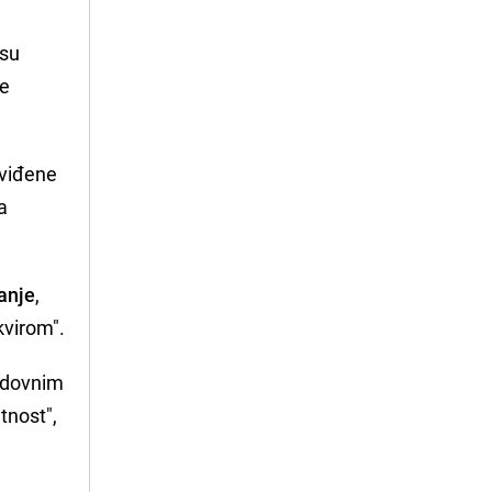
isu
je
dviđene
a
anje
,
kvirom".
edovnim
tnost",