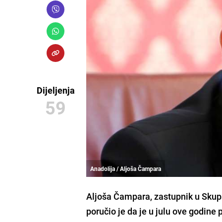
Dijeljenja
59
Anadolija / Aljoša Čampara
Aljoša Čampara
, zastupnik u Sku
poručio je da je u julu ove godin