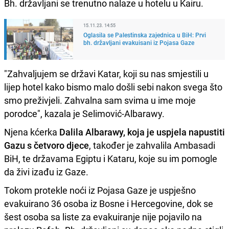
Bh. državljani se trenutno nalaze u hotelu u Kairu.
15.11.23. 14:55
Oglasila se Palestinska zajednica u BiH: Prvi
bh. državljani evakuisani iz Pojasa Gaze
"Zahvaljujem se državi Katar, koji su nas smjestili u
lijep hotel kako bismo malo došli sebi nakon svega što
smo preživjeli. Zahvalna sam svima u ime moje
porodce", kazala je Selimović-Albarawy.
Njena kćerka
Dalila Albarawy, koja je uspjela napustiti
Gazu s četvoro djece
, također je zahvalila Ambasadi
BiH, te državama Egiptu i Kataru, koje su im pomogle
da živi izađu iz Gaze.
Tokom protekle noći iz Pojasa Gaze je uspješno
evakuirano 36 osoba iz Bosne i Hercegovine, dok se
šest osoba sa liste za evakuiranje nije pojavilo na