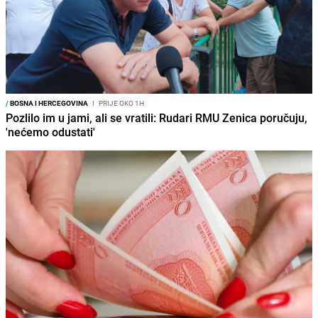
/
BOSNA I HERCEGOVINA
I
PRIJE OKO 1H
Pozlilo im u jami, ali se vratili: Rudari RMU Zenica poručuju,
'nećemo odustati'