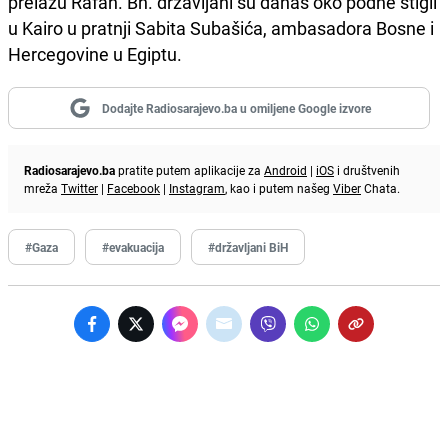
prelazu Rafah. Bh. državljani su danas oko podne stigli
u Kairo u pratnji Sabita Subašića, ambasadora Bosne i
Hercegovine u Egiptu.
Dodajte Radiosarajevo.ba u omiljene Google izvore
Radiosarajevo.ba
pratite putem aplikacije za
Android
|
iOS
i društvenih
mreža
Twitter
|
Facebook
|
Instagram
, kao i putem našeg
Viber
Chata.
#Gaza
#evakuacija
#državljani BiH