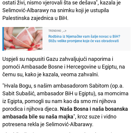
ostati živi, nismo vjerovali šta se dešava", kazala je
Selimović-Albarawy na snimku koji je ustupila
Palestinska zajednica u BiH.
TRENDING
Rodbina iz Njemačke vam šalje novac u BiH?
Stižu velike promjene koje će vas obradovati
Uspjeli su napusiti Gazu zahvaljujući naporima i
pomoći Ambasade Bosne i Hercegovine u Egiptu, na
čemu su, kako je kazala, veoma zahvalni.
"Hvala Bogu, s našim ambasadorom Sabitom (op.a.
Sabit Subašić, ambasador BiH u Egiptu), sa momcima
iz Egipta, pomogli su nam kao da smo mi njihova
porodica i njihova djeca.
Naša Bosna i naša bosanska
ambasada bile su naša majka
", kroz suze i vidno
potresena rekla je Selimović-Albarawy.