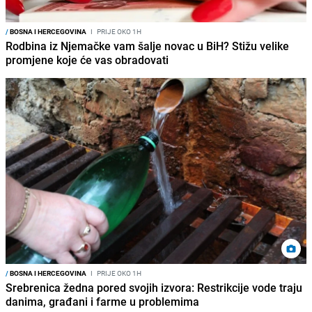
/
BOSNA I HERCEGOVINA
I
PRIJE OKO 1H
Rodbina iz Njemačke vam šalje novac u BiH? Stižu velike
promjene koje će vas obradovati
/
BOSNA I HERCEGOVINA
I
PRIJE OKO 1H
Srebrenica žedna pored svojih izvora: Restrikcije vode traju
danima, građani i farme u problemima