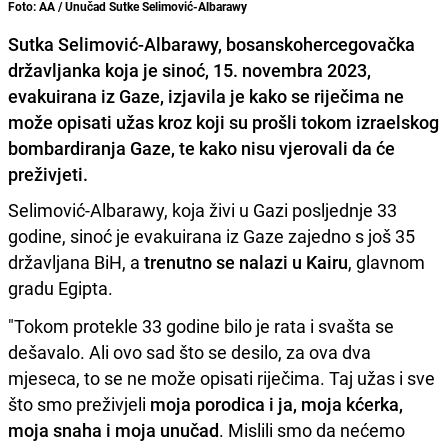
Foto: AA / Unučad Sutke Selimović-Albarawy
Sutka Selimović-Albarawy, bosanskohercegovačka
državljanka koja je sinoć, 15. novembra 2023,
evakuirana iz Gaze, izjavila je kako se riječima ne
može opisati užas kroz koji su prošli tokom izraelskog
bombardiranja Gaze, te kako nisu vjerovali da će
preživjeti.
Selimović-Albarawy, koja živi u Gazi posljednje 33
godine, sinoć je evakuirana iz Gaze zajedno s još 35
državljana BiH, a
trenutno se nalazi u Kairu
, glavnom
gradu Egipta.
"Tokom protekle 33 godine bilo je rata i svašta se
dešavalo. Ali ovo sad što se desilo, za ova dva
mjeseca, to se ne može opisati riječima. Taj užas i sve
što smo preživjeli
moja porodica i ja, moja kćerka,
moja snaha i moja unučad
. Mislili smo da nećemo