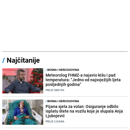
/
Najčitanije
/
BOSNA I HERCEGOVINA
Meteorolog FHMZ-a najavio kišu i pad
temperatura: "Jedno od najsvježijih ljeta
posljednjih godina"
PRIJE OKO 9H
/
BOSNA I HERCEGOVINA
Pijana sjela za volan: Osiguranje odbilo
isplatu štete na vozilu koje je slupala Anja
Ljubojević
PRIJE 2 DANA