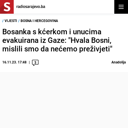
Otvor
/
VIJESTI
/
BOSNA I HERCEGOVINA
Bosanka s kćerkom i unucima
evakuirana iz Gaze: "Hvala Bosni,
mislili smo da nećemo preživjeti"
16.11.23. 17:48
Anadolija
3