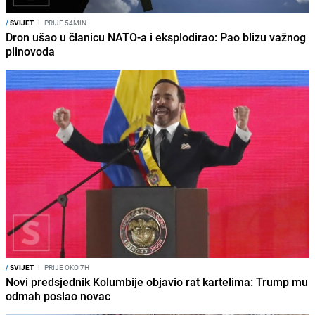
/
SVIJET
I
PRIJE 54MIN
Dron ušao u članicu NATO-a i eksplodirao: Pao blizu važnog
plinovoda
/
SVIJET
I
PRIJE OKO 7H
Novi predsjednik Kolumbije objavio rat kartelima: Trump mu
odmah poslao novac