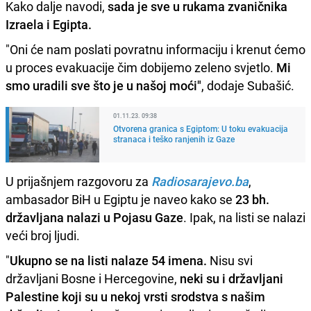
Kako dalje navodi,
sada je sve u rukama zvaničnika
Izraela i Egipta.
"Oni će nam poslati povratnu informaciju i krenut ćemo
u proces evakuacije čim dobijemo zeleno svjetlo.
Mi
smo uradili sve što je u našoj moći"
, dodaje Subašić.
01.11.23. 09:38
Otvorena granica s Egiptom: U toku evakuacija
stranaca i teško ranjenih iz Gaze
U prijašnjem razgovoru za
Radiosarajevo.ba
,
ambasador BiH u Egiptu je naveo kako se
23 bh.
državljana nalazi u Pojasu Gaze
. Ipak, na listi se nalazi
veći broj ljudi.
"
Ukupno se na listi nalaze 54 imena.
Nisu svi
državljani Bosne i Hercegovine,
neki su i državljani
Palestine koji su u nekoj vrsti srodstva s našim