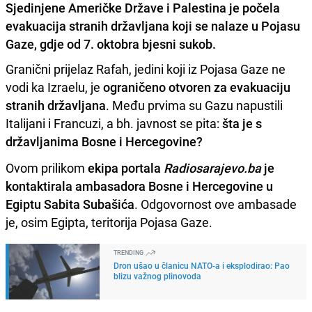
Sjedinjene Američke Države i Palestina je počela
evakuacija stranih državljana koji se nalaze u Pojasu
Gaze, gdje od 7. oktobra bjesni sukob.
Granični prijelaz Rafah, jedini koji iz Pojasa Gaze ne
vodi ka Izraelu, je
ograničeno otvoren za evakuaciju
stranih državljana
. Među prvima su Gazu napustili
Italijani i Francuzi, a bh. javnost se pita:
šta je s
državljanima Bosne i Hercegovine?
Ovom prilikom
ekipa portala
Radiosarajevo.ba
je
kontaktirala ambasadora Bosne i Hercegovine u
Egiptu Sabita Subašića
. Odgovornost ove ambasade
je, osim Egipta, teritorija Pojasa Gaze.
TRENDING
Dron ušao u članicu NATO-a i eksplodirao: Pao
blizu važnog plinovoda