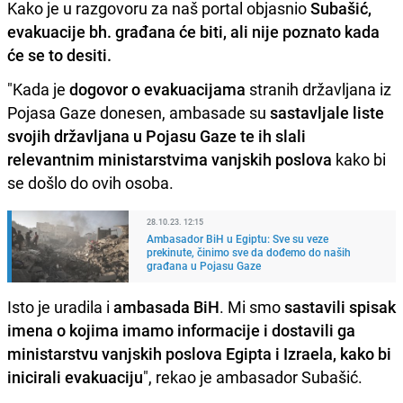
Kako je u razgovoru za naš portal objasnio
Subašić,
evakuacije bh. građana će biti, ali nije poznato kada
će se to desiti.
"Kada je
dogovor o evakuacijama
stranih državljana iz
Pojasa Gaze donesen, ambasade su
sastavljale liste
svojih državljana u Pojasu Gaze te ih slali
relevantnim ministarstvima vanjskih poslova
kako bi
se došlo do ovih osoba.
28.10.23. 12:15
Ambasador BiH u Egiptu: Sve su veze
prekinute, činimo sve da dođemo do naših
građana u Pojasu Gaze
Isto je uradila i
ambasada BiH
. Mi smo
sastavili spisak
imena o kojima imamo informacije i dostavili ga
ministarstvu vanjskih poslova Egipta i Izraela, kako bi
inicirali evakuaciju
", rekao je ambasador Subašić.