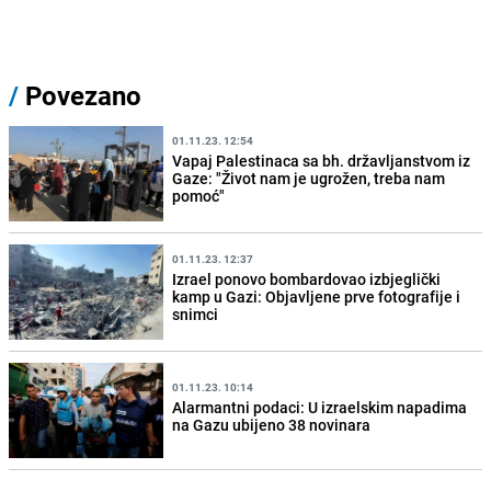
/
Povezano
01.11.23. 12:54
Vapaj Palestinaca sa bh. državljanstvom iz
Gaze: "Život nam je ugrožen, treba nam
pomoć"
01.11.23. 12:37
Izrael ponovo bombardovao izbjeglički
kamp u Gazi: Objavljene prve fotografije i
snimci
01.11.23. 10:14
Alarmantni podaci: U izraelskim napadima
na Gazu ubijeno 38 novinara