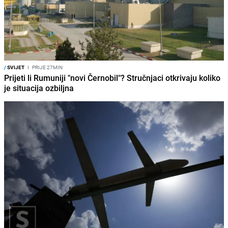
/
SVIJET
I
PRIJE 27MIN
Prijeti li Rumuniji "novi Černobil"? Stručnjaci otkrivaju koliko
je situacija ozbiljna