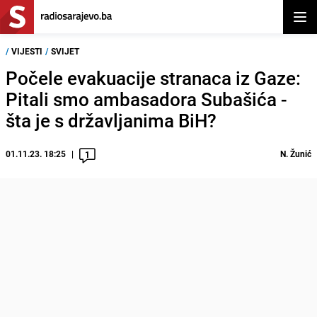
Otvor
/
VIJESTI
/
SVIJET
Počele evakuacije stranaca iz Gaze:
Pitali smo ambasadora Subašića -
šta je s državljanima BiH?
01.11.23. 18:25
N. Žunić
1