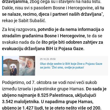
državljanima
, zbog čega su i stavljeni na našu listu.
Dakle, nisu svi s pasošem Bosne i Hercegovine, ali
tu
se nalaze, recimo, djeca i partneri naših državljana
",
rekao je Sabit Subašić.
Za kraj razgovora,
potvrdio je da nema informacija o
stradalim građanima Bosne i Hercegovine
, te da se
svakako nada da će
što prije biti odobren zahtjev za
evakuaciju državljana BiH iz Pojasa Gaze.
29.10.23. 09:50
Otac dvije sestre iz BiH koje žive u Pojasu Gaze
se javio: 'Živi smo, ovdje je pakao'
Podsjetimo, od 7. oktobra se vodi novi veći sukob
između Izraela i palestinske grupe Hamas.
Do sada je
ubijeno najmanje 8.525 Palestinaca, uključujući
3.542 maloljetnika. U napadima grupe Hamas,
ubijeno je 1.427 ljudi, te je oteto nešto više od 200.