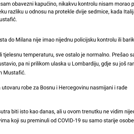
o sam obavezni kapućino, nikakvu kontrolu nisam morao pr
ku razliku u odnosu na protekle dvije sedmice, kada Italija
ustafić. 
ta do Milana nije imao nijednu policijsku kontrolu ili bari
i tjelesnu temperaturu, sve ostalo je normalno. Prešao 
stavio, pa ni prilikom ulaska u Lombardiju, gdje su još ran
m Mustafić.
na utovaru robe za Bosnu i Hercegovinu nasmijani i rade
sutra biti isto kao danas, ali u ovom trenutku ne vidim nij
vima koji su preminuli od COVID-19 su samo starije osobe