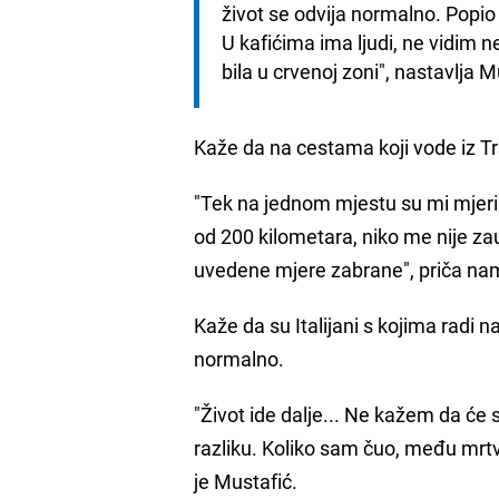
život se odvija normalno. Popi
U kafićima ima ljudi, ne vidim ne
bila u crvenoj zoni", nastavlja M
Kaže da na cestama koji vode iz Trs
"Tek na jednom mjestu su mi mjeril
od 200 kilometara, niko me nije zau
uvedene mjere zabrane", priča na
Kaže da su Italijani s kojima radi 
normalno.
"Život ide dalje... Ne kažem da će 
razliku. Koliko sam čuo, među mrt
je Mustafić.