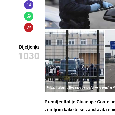
Dijeljenja
1030
Privatni album / Bosanac u srcu "crvene zone" u 
Premijer Italije
Giuseppe Conte
po
zemljom kako bi se zaustavila epi