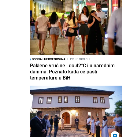
/
BOSNA I HERCEGOVINA
I
PRIJE OKO 6H
Paklene vrućine i do 42°C i u narednim
danima: Poznato kada će pasti
temperature u BiH