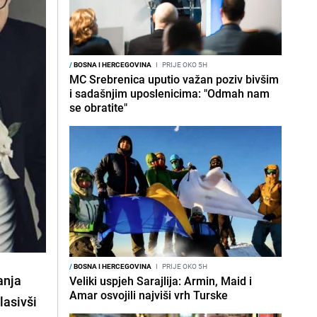
/
BOSNA I HERCEGOVINA
I
PRIJE OKO 5H
MC Srebrenica uputio važan poziv bivšim
i sadašnjim uposlenicima: "Odmah nam
se obratite"
/
BOSNA I HERCEGOVINA
I
PRIJE OKO 5H
anja
Veliki uspjeh Sarajlija: Armin, Maid i
Amar osvojili najviši vrh Turske
lasivši