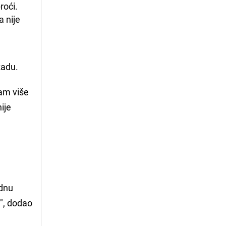
oći. 
 nije 
kadu.
sam više
ije
ednu
", dodao