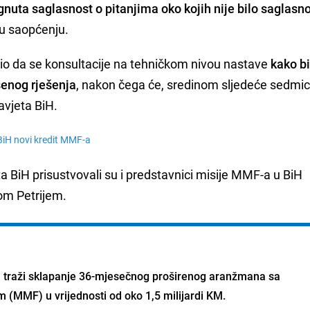
ignuta saglasnost o pitanjima oko kojih nije bilo saglasno
 u saopćenju.
učio da se konsultacije na tehničkom nivou nastave
kako bi
ašenog rješenja
, nakon čega će, sredinom sljedeće sedmice
avjeta BiH.
 BiH novi kredit MMF-a
a BiH prisustvovali su i predstavnici misije MMF-a u BiH
om Petrijem.
 traži
sklapanje 36-mjesečnog proširenog aranžmana sa
om
(MMF) u vrijednosti od oko
1,5 milijardi KM
.