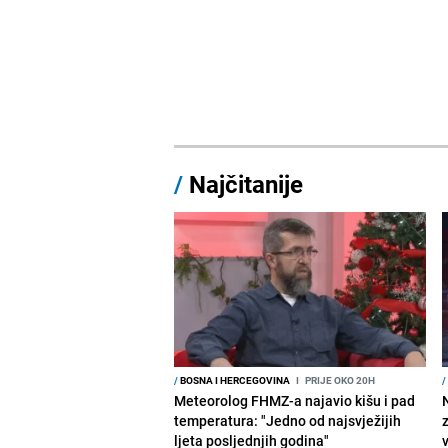
/
Najčitanije
/
BOSNA I HERCEGOVINA
I
PRIJE OKO 20H
/
Meteorolog FHMZ-a najavio kišu i pad
temperatura: "Jedno od najsvježijih
ljeta posljednjih godina"