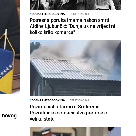
/
BOSNA I HERCEGOVINA
I
PRIJE OKO 8H
Potresna poruka imama nakon smrti
Aldine Ljubunčić: "Dunjaluk ne vrijedi ni
koliko krilo komarca"
/
BOSNA I HERCEGOVINA
I
PRIJE OKO 9H
Požar uništio farmu u Srebrenici:
Povratničko domaćinstvo pretrpjelo
e novog
veliku štetu