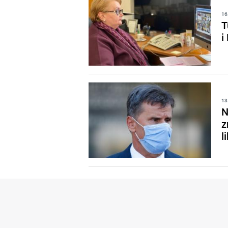
16
T
i
13
N
z
l