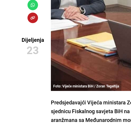
Dijeljenja
23
Foto: Vijeće ministara BiH / Zoran Tegeltija
Predsjedavajći Vijeća ministara
Z
sjednicu
Fiskalnog savjeta BiH
na 
aranžmana sa
Međunarodnim mo