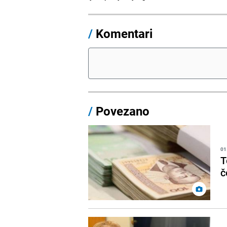
/
Komentari
/
Povezano
01
T
č