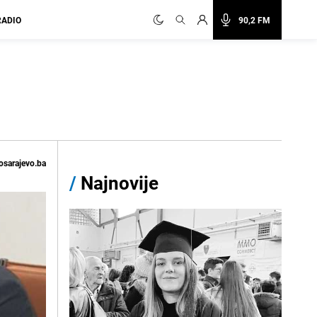
RADIO
90,2 FM
osarajevo.ba
/
Najnovije