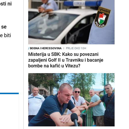
sti ni
 se
 biti
/
BOSNA I HERCEGOVINA
I
PRIJE OKO 10H
Misterija u SBK: Kako su povezani
zapaljeni Golf II u Travniku i bacanje
bombe na kafić u Vitezu?