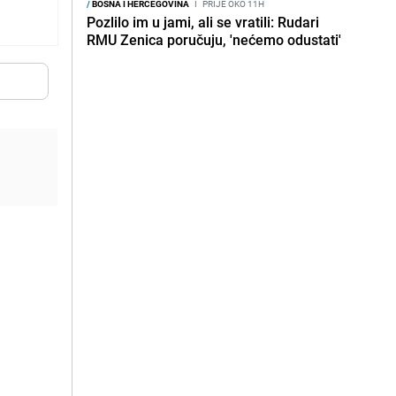
/
BOSNA I HERCEGOVINA
I
PRIJE OKO 11H
Pozlilo im u jami, ali se vratili: Rudari
RMU Zenica poručuju, 'nećemo odustati'