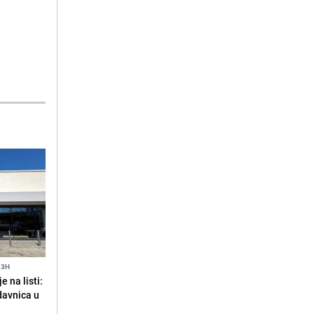
13H
 na listi:
odavnica u