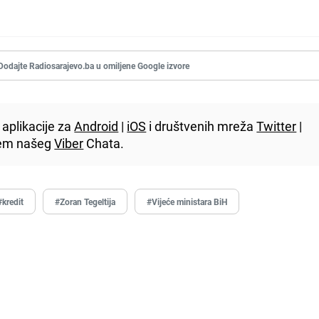
Dodajte Radiosarajevo.ba u omiljene Google izvore
aplikacije za
Android
|
iOS
i društvenih mreža
Twitter
|
utem našeg
Viber
Chata.
#kredit
#Zoran Tegeltija
#Vijeće ministara BiH