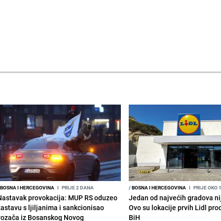
BOSNA I HERCEGOVINA
I
PRIJE 2 DANA
/
BOSNA I HERCEGOVINA
I
PRIJE OKO 
Nastavak provokacija: MUP RS oduzeo
Jedan od najvećih gradova nije
zastavu s ljiljanima i sankcionisao
Ovo su lokacije prvih Lidl pr
vozača iz Bosanskog Novog
BiH