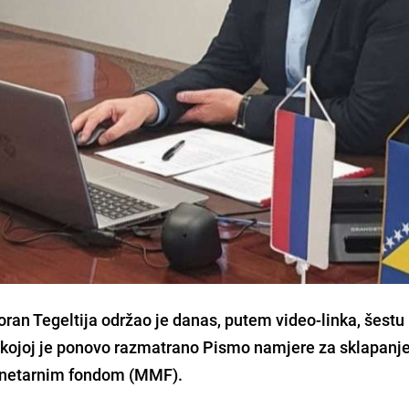
oran Tegeltija
održao je danas, putem video-linka, šestu
kojoj je ponovo razmatrano
Pismo namjere
za sklapanj
netarnim fondom
(MMF).