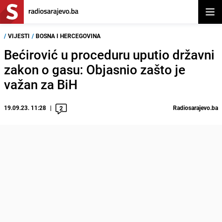
Otvor
/
VIJESTI
/
BOSNA I HERCEGOVINA
Bećirović u proceduru uputio državni
zakon o gasu: Objasnio zašto je
važan za BiH
19.09.23. 11:28
Radiosarajevo.ba
2