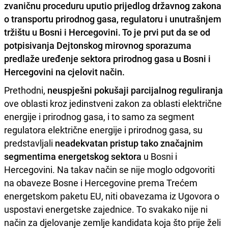
zvaničnu proceduru uputio prijedlog državnog zakona
o transportu prirodnog gasa, regulatoru i unutrašnjem
tržištu u Bosni i Hercegovini. To je prvi put da se od
potpisivanja Dejtonskog mirovnog sporazuma
predlaže uređenje sektora prirodnog gasa u Bosni i
Hercegovini na cjelovit način.
Prethodni,
neuspješni pokušaji parcijalnog reguliranja
ove oblasti kroz jedinstveni zakon za oblasti električne
energije i prirodnog gasa, i to samo za segment
regulatora električne energije i prirodnog gasa, su
predstavljali
neadekvatan pristup tako značajnim
segmentima energetskog sektora
u Bosni i
Hercegovini. Na takav način se nije moglo odgovoriti
na obaveze Bosne i Hercegovine prema Trećem
energetskom paketu EU, niti obavezama iz Ugovora o
uspostavi energetske zajednice. To svakako nije ni
način za djelovanje zemlje kandidata koja što prije želi