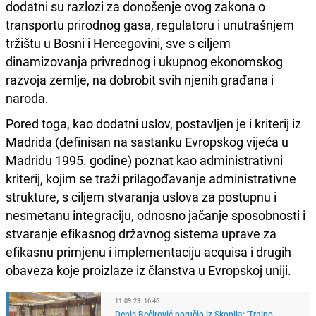
dodatni su razlozi za donošenje ovog zakona o
transportu prirodnog gasa, regulatoru i unutrašnjem
tržištu u Bosni i Hercegovini, sve s ciljem
dinamizovanja privrednog i ukupnog ekonomskog
razvoja zemlje, na dobrobit svih njenih građana i
naroda.
Pored toga, kao dodatni uslov, postavljen je i kriterij iz
Madrida (definisan na sastanku Evropskog vijeća u
Madridu 1995. godine) poznat kao administrativni
kriterij, kojim se traži prilagođavanje administrativne
strukture, s ciljem stvaranja uslova za postupnu i
nesmetanu integraciju, odnosno jačanje sposobnosti i
stvaranje efikasnog državnog sistema uprave za
efikasnu primjenu i implementaciju acquisa i drugih
obaveza koje proizlaze iz članstva u Evropskoj uniji.
11.09.23. 16:46
Denis Bećirović poručio iz Skoplja: 'Trajno