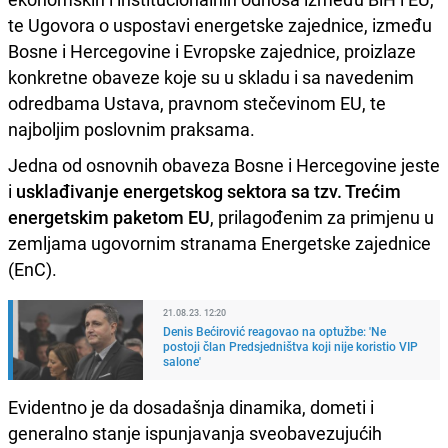
te Ugovora o uspostavi energetske zajednice, između
Bosne i Hercegovine i Evropske zajednice, proizlaze
konkretne obaveze koje su u skladu i sa navedenim
odredbama Ustava, pravnom stečevinom EU, te
najboljim poslovnim praksama.
Jedna od osnovnih obaveza Bosne i Hercegovine jeste
i
usklađivanje energetskog sektora sa tzv. Trećim
energetskim paketom EU
, prilagođenim za primjenu u
zemljama ugovornim stranama Energetske zajednice
(EnC).
21.08.23. 12:20
Denis Bećirović reagovao na optužbe: 'Ne
postoji član Predsjedništva koji nije koristio VIP
salone'
Evidentno je da dosadašnja dinamika, dometi i
generalno stanje ispunjavanja sveobavezujućih