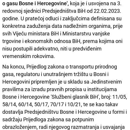
o gasu Bosne i Hercegovine',
koja je i usvojena na 3.
redovnoj sjednici Predsjedništva BiH od 22.02.2023.
godine. U pratećoj odluci i zaključcima definisana su
konkretna zaduženja data nadležnim organima, prije
svih Vijeću ministara BiH i Ministarstvu vanjske
trgovine i ekonomskih odnosa BiH, prema kojima oni
nisu postupili adekvatno, niti u predviđenim
vremenskim rokovima.
Na koncu, Prijedlog zakona o transportu prirodnog
gasa, regulatoru i unutrašnjem tržištu u Bosni i
Hercegovini pripremljen je u skladu sa Jedinstvenim
pravilima za izradu pravnih propisa u institucijama
Bosne i Hercegovine 'Službeni glasnik BiH', broj: 11/05,
58/14, 60/14, 50/17, 70/17 i 10/21, te se kao takav
dostavlja Predsjedništvu Bosne i Hercegovine u formi i
sadržaju Prijedloga zakona sa potpunim
obrazloženjem, radi njegovog razmatranja i usvajanja