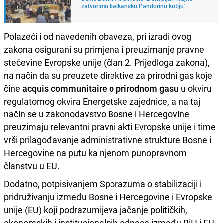
zatvorimo balkansku Pandorinu kutiju'
Polazeći i od navedenih obaveza, pri izradi ovog
zakona osigurani su primjena i preuzimanje pravne
stečevine Evropske unije (član 2. Prijedloga zakona),
na način da su preuzete direktive za prirodni gas koje
čine
acquis communitaire o prirodnom gasu
u okviru
regulatornog okvira Energetske zajednice, a na taj
način se u zakonodavstvo Bosne i Hercegovine
preuzimaju relevantni pravni akti Evropske unije i time
vrši prilagođavanje administrativne strukture Bosne i
Hercegovine na putu ka njenom punopravnom
članstvu u EU.
Dodatno, potpisivanjem Sporazuma o stabilizaciji i
pridruživanju između Bosne i Hercegovine i Evropske
unije (EU) koji podrazumijeva jačanje političkih,
ekonomskih i institucionalnih odnosa između BiH i EU,