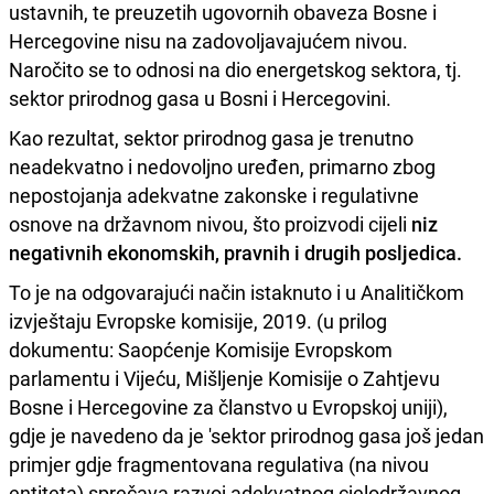
ustavnih, te preuzetih ugovornih obaveza Bosne i
Hercegovine nisu na zadovoljavajućem nivou.
Naročito se to odnosi na dio energetskog sektora, tj.
sektor prirodnog gasa u Bosni i Hercegovini.
Kao rezultat, sektor prirodnog gasa je trenutno
neadekvatno i nedovoljno uređen, primarno zbog
nepostojanja adekvatne zakonske i regulativne
osnove na državnom nivou, što proizvodi cijeli
niz
negativnih ekonomskih, pravnih i drugih posljedica.
To je na odgovarajući način istaknuto i u Analitičkom
izvještaju Evropske komisije, 2019. (u prilog
dokumentu: Saopćenje Komisije Evropskom
parlamentu i Vijeću, Mišljenje Komisije o Zahtjevu
Bosne i Hercegovine za članstvo u Evropskoj uniji),
gdje je navedeno da je 'sektor prirodnog gasa još jedan
primjer gdje fragmentovana regulativa (na nivou
entiteta) sprečava razvoj adekvatnog cjelodržavnog