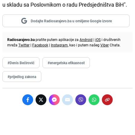
u skladu sa Poslovnikom o radu Predsjedništva BiH".
Dodajte Radiosarajevo.ba u omiljene Google izvore
Radiosarajevo.ba
pratite putem aplikacije za
Android
|
iOS
i društvenih
mreža
Twitter
|
Facebook
|
Instagram
, kao i putem našeg
Viber
Chata.
#Denis Bećirović
#energetska efikasnost
#prijedlog zakona