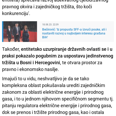
pravnog okvira i zajedničkog tržišta, što koči
konkurenciju'.
18.08.23. 22:39
Bećirović: 'Iz propusta SFF-a izvući pouke, ali i
nastaviti razvoj u najboljem interesu građana
BiH'
Također,
entitetsko uzurpiranje državnih ovlasti se i u
praksi pokazalo pogubnim za uspostavu jedinstvenog
tržišta u Bosni i Hercegovini
, te otvara prostor za
pravno i ekonomsko nasilje.
Imajući to u vidu, neshvatljivo je da se tako
kompleksna oblast pokušavala urediti zajedničkim
zakonom za oblasti električne energije i prirodnog
gasa, i to u jednom njihovom specifičnom segmentu tj.
pitanju regulatora električne energije i prirodnog gasa,
dok se prenos i tržište prirodnog gasa, kao i ostala