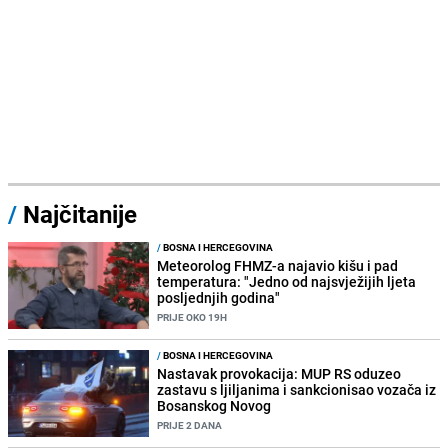
/
Najčitanije
/
BOSNA I HERCEGOVINA
Meteorolog FHMZ-a najavio kišu i pad
temperatura: "Jedno od najsvježijih ljeta
posljednjih godina"
PRIJE OKO 19H
/
BOSNA I HERCEGOVINA
Nastavak provokacija: MUP RS oduzeo
zastavu s ljiljanima i sankcionisao vozača iz
Bosanskog Novog
PRIJE 2 DANA