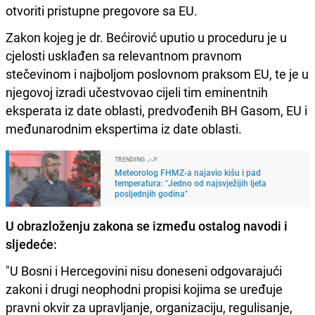
otvoriti pristupne pregovore sa EU.
Zakon kojeg je dr. Bećirović uputio u proceduru je u
cjelosti usklađen sa relevantnom pravnom
stečevinom i najboljom poslovnom praksom EU, te je u
njegovoj izradi učestvovao cijeli tim eminentnih
eksperata iz date oblasti, predvođenih BH Gasom, EU i
međunarodnim ekspertima iz date oblasti.
TRENDING
Meteorolog FHMZ-a najavio kišu i pad
temperatura: "Jedno od najsvježijih ljeta
posljednjih godina"
U obrazloženju zakona se između ostalog navodi i
sljedeće:
"U Bosni i Hercegovini nisu doneseni odgovarajući
zakoni i drugi neophodni propisi kojima se uređuje
pravni okvir za upravljanje, organizaciju, regulisanje,