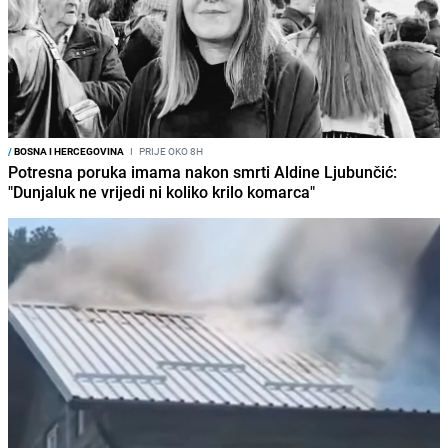
/
BOSNA I HERCEGOVINA
I
PRIJE OKO 8H
Potresna poruka imama nakon smrti Aldine Ljubunčić:
"Dunjaluk ne vrijedi ni koliko krilo komarca"