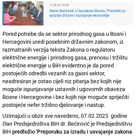
17.08.23. 09:28
Denis Bećirović u Sanskom Mostu: Prioriteti su
jačanje države i razvijanje ekonomije
Pored potrebe da se sektor prirodnog gasa u Bosni i
Hercegovini uredi posebnim državnim zakonom, iz
razmatranih verzija teksta Zakona o regulatoru
električne energije i prirodnog gasa, prenosu i tržištu
električne energije u BiH evidentno je da pored
postojećih odredbi vezanih za gasni sektor,
neadresiran je ostao cijeli niz pitanja bez kojih nije
moguće ispunjavanje ustavnih i ugovornih obaveza
Bosne i Hercegovine i bez kojih nije moguće spriječiti
postojeće nefer tržišno djelovanje i nastup.
Uzimajući u obzir sve navedeno, 07.02.2023. godine
član Predsjedništva BiH dr. Bećirović je Predsjedništvu
BiH
predložio 'Preporuku za izradu i usvajanje zakona