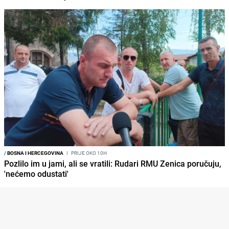
/
BOSNA I HERCEGOVINA
I
PRIJE OKO 10H
Pozlilo im u jami, ali se vratili: Rudari RMU Zenica poručuju,
'nećemo odustati'