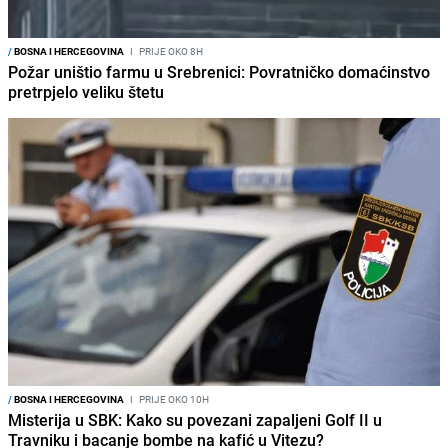
/
BOSNA I HERCEGOVINA
I
PRIJE OKO 8H
Požar uništio farmu u Srebrenici: Povratničko domaćinstvo
pretrpjelo veliku štetu
/
BOSNA I HERCEGOVINA
I
PRIJE OKO 10H
Misterija u SBK: Kako su povezani zapaljeni Golf II u
Travniku i bacanje bombe na kafić u Vitezu?