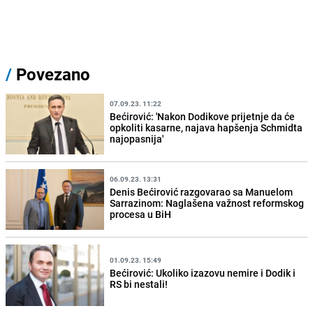
/
Povezano
07.09.23. 11:22
Bećirović: 'Nakon Dodikove prijetnje da će
opkoliti kasarne, najava hapšenja Schmidta
najopasnija'
06.09.23. 13:31
Denis Bećirović razgovarao sa Manuelom
Sarrazinom: Naglašena važnost reformskog
procesa u BiH
01.09.23. 15:49
Bećirović: Ukoliko izazovu nemire i Dodik i
RS bi nestali!