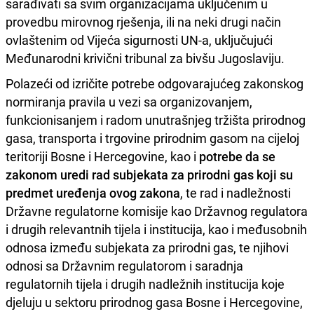
sarađivati sa svim organizacijama uključenim u
provedbu mirovnog rješenja, ili na neki drugi način
ovlaštenim od Vijeća sigurnosti UN-a, uključujući
Međunarodni krivični tribunal za bivšu Jugoslaviju.
Polazeći od izričite potrebe odgovarajućeg zakonskog
normiranja pravila u vezi sa organizovanjem,
funkcionisanjem i radom unutrašnjeg tržišta prirodnog
gasa, transporta i trgovine prirodnim gasom na cijeloj
teritoriji Bosne i Hercegovine, kao i
potrebe da se
zakonom uredi rad subjekata za prirodni gas koji su
predmet uređenja ovog zakona
, te rad i nadležnosti
Državne regulatorne komisije kao Državnog regulatora
i drugih relevantnih tijela i institucija, kao i međusobnih
odnosa između subjekata za prirodni gas, te njihovi
odnosi sa Državnim regulatorom i saradnja
regulatornih tijela i drugih nadležnih institucija koje
djeluju u sektoru prirodnog gasa Bosne i Hercegovine,