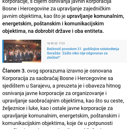
korporacije, s ciljem osnivanja javnih korporacija
Bosne i Hercegovine za upravljanje zajedničkim
javnim objektima, kao što je
upravljanje komunalnim,
energetskim, poštanskim i komunikacijskim
objektima
,
na dobrobit države i oba entiteta.
18.09.23. 17:21
Bećirović povodom 31. godišnjice oslobođenja
Goražda: 'Zašto niko nije odgovarao za
zločine?'
Članom 3.
ovog sporazuma izravno je osnovana
Korporacija za saobraćaj Bosne i Hercegovine sa
sjedištem u Sarajevu, a preuzeta je i obaveza hitnog
osnivanja javne korporacije za organizovanje i
upravljanje saobraćajnim objektima, kao što su ceste,
željeznice i luke, kao i ostale javne korporacije za
upravljanje komunalnim, energetskim, poštanskim i
komunikacijskim objektima, koje će u potpunosti