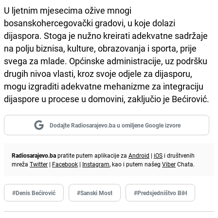
U ljetnim mjesecima ožive mnogi
bosanskohercegovački gradovi, u koje dolazi
dijaspora. Stoga je nužno kreirati adekvatne sadržaje
na polju biznisa, kulture, obrazovanja i sporta, prije
svega za mlade. Općinske administracije, uz podršku
drugih nivoa vlasti, kroz svoje odjele za dijasporu,
mogu izgraditi adekvatne mehanizme za integraciju
dijaspore u procese u domovini, zaključio je Bećirović.
Dodajte Radiosarajevo.ba u omiljene Google izvore
Radiosarajevo.ba
pratite putem aplikacije za
Android
|
iOS
i društvenih
mreža
Twitter
|
Facebook
|
Instagram
, kao i putem našeg
Viber
Chata.
#Denis Bećirović
#Sanski Most
#Predsjedništvo BiH