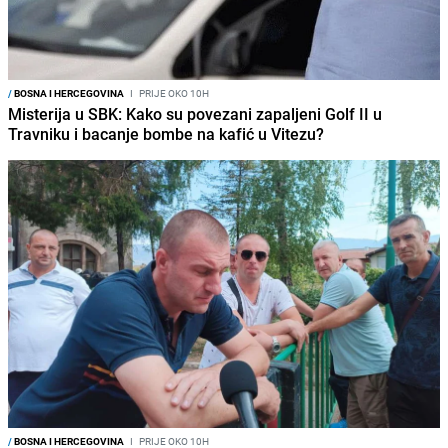
/
BOSNA I HERCEGOVINA
I
PRIJE OKO 10H
Misterija u SBK: Kako su povezani zapaljeni Golf II u
Travniku i bacanje bombe na kafić u Vitezu?
/
BOSNA I HERCEGOVINA
I
PRIJE OKO 10H