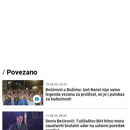
/
Povezano
15.08.23. 22:57
Bećirović u Bužimu: Izet Nanić nije samo
legenda vezana za prošlost, on je i putokaz
za budućnost!
11.08.23. 08:37
Denis Bećirović: Tužilaštvo BiH hitno mora
zaustaviti brutalni udar na ustavni poredak