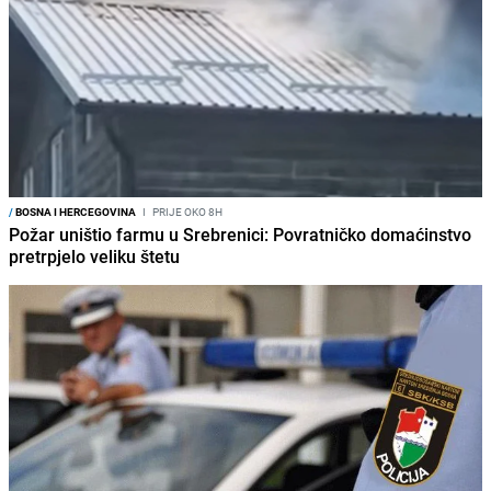
/
BOSNA I HERCEGOVINA
I
PRIJE OKO 8H
Požar uništio farmu u Srebrenici: Povratničko domaćinstvo
pretrpjelo veliku štetu