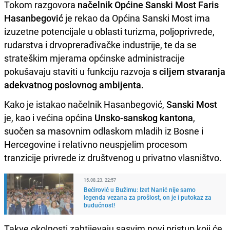
Tokom razgovora
načelnik Općine Sanski Most Faris
Hasanbegović
je rekao da Općina Sanski Most ima
izuzetne potencijale u oblasti turizma, poljoprivrede,
rudarstva i drvoprerađivačke industrije, te da se
strateškim mjerama općinske administracije
pokušavaju staviti u funkciju razvoja
s ciljem stvaranja
adekvatnog poslovnog ambijenta.
Kako je istakao načelnik Hasanbegović,
Sanski Most
je, kao i većina općina
Unsko-sanskog kantona
,
suočen sa masovnim odlaskom mladih iz Bosne i
Hercegovine i relativno neuspjelim procesom
tranzicije privrede iz društvenog u privatno vlasništvo.
15.08.23. 22:57
Bećirović u Bužimu: Izet Nanić nije samo
legenda vezana za prošlost, on je i putokaz za
budućnost!
Takve okolnosti zahtijevaju sasvim novi pristup koji će