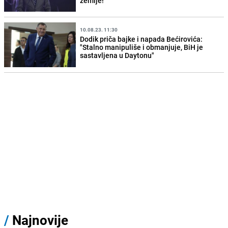
zemlje!
10.08.23. 11:30
Dodik priča bajke i napada Bećirovića:
"Stalno manipuliše i obmanjuje, BiH je
sastavljena u Daytonu"
/
Najnovije