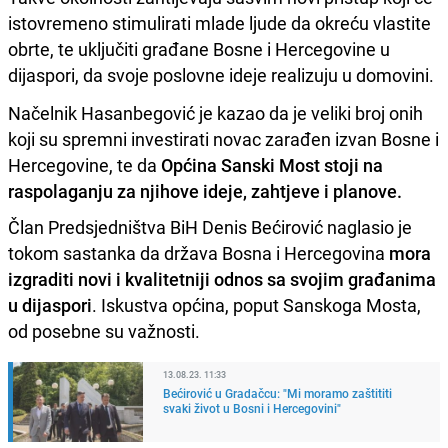
istovremeno stimulirati mlade ljude da okreću vlastite
obrte, te uključiti građane Bosne i Hercegovine u
dijaspori, da svoje poslovne ideje realizuju u domovini.
Načelnik Hasanbegović je kazao da je veliki broj onih
koji su spremni investirati novac zarađen izvan Bosne i
Hercegovine, te da
Općina Sanski Most stoji na
raspolaganju za njihove ideje, zahtjeve i planove.
Član Predsjedništva BiH Denis Bećirović naglasio je
tokom sastanka da država Bosna i Hercegovina
mora
izgraditi novi i kvalitetniji odnos sa svojim građanima
u dijaspori
. Iskustva općina, poput Sanskoga Mosta,
od posebne su važnosti.
13.08.23. 11:33
Bećirović u Gradačcu: "Mi moramo zaštititi
svaki život u Bosni i Hercegovini"