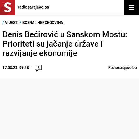
Otvor
/
VIJESTI
/
BOSNA I HERCEGOVINA
Denis Bećirović u Sanskom Mostu:
Prioriteti su jačanje države i
razvijanje ekonomije
17.08.23. 09:28
Radiosarajevo.ba
2