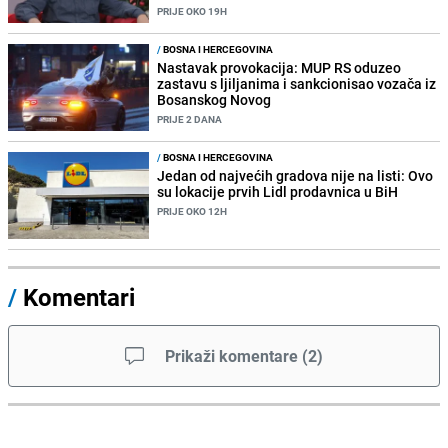
PRIJE OKO 19H
/
BOSNA I HERCEGOVINA
Nastavak provokacija: MUP RS oduzeo
zastavu s ljiljanima i sankcionisao vozača iz
Bosanskog Novog
PRIJE 2 DANA
/
BOSNA I HERCEGOVINA
Jedan od najvećih gradova nije na listi: Ovo
su lokacije prvih Lidl prodavnica u BiH
PRIJE OKO 12H
/
Komentari
Prikaži komentare
(
2
)