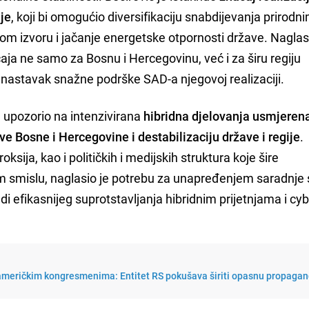
je
, koji bi omogućio diversifikaciju snabdijevanja prirodn
m izvoru i jačanje energetske otpornosti države. Naglas
aja ne samo za Bosnu i Hercegovinu, već i za širu regiju
 nastavak snažne podrške SAD-a njegovoj realizaciji.
e upozorio na intenzivirana
hibridna djelovanja usmjeren
ve Bosne i Hercegovine i destabilizaciju države i regije
.
sija, kao i političkih i medijskih struktura koje šire
m smislu, naglasio je potrebu za unapređenjem saradnje 
i efikasnijeg suprotstavljanja hibridnim prijetnjama i cyb
 američkim kongresmenima: Entitet RS pokušava širiti opasnu propagan