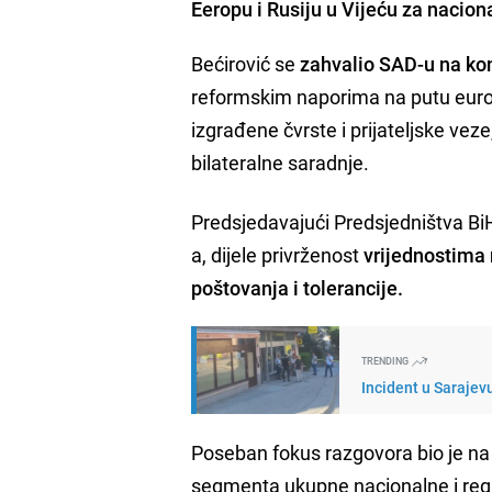
Eeropu i Rusiju u Vijeću za naci
Bećirović se
zahvalio SAD-u na kon
reformskim naporima na putu euroat
izgrađene čvrste i prijateljske vez
bilateralne saradnje.
Predsjedavajući Predsjedništva BiH
a, dijele privrženost
vrijednostima 
poštovanja i tolerancije.
TRENDING
Incident u Sarajev
Poseban fokus razgovora bio je na
segmenta ukupne nacionalne i regio