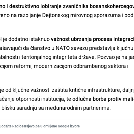
sno i destruktivno lobiranje zvaničnika bosanskoherceg
jereno na razbijanje Dejtonskog mirovnog sporazuma i pod
H je dodatno istaknuo
važnost ubrzanja procesa integrac
lašavajući da članstvo u NATO savezu predstavlja ključnu
ilnosti i teritorijalnog integriteta države. Pozvao je na j
ijom reformi, modernizacijom odbrambenog sektora i
e od ključne važnosti zaštita kritične infrastrukture, daljn
ačanje otpornosti institucija, te
odlučna borba protiv mal
z blisku saradnju sa međunarodnim partnerima.
Dodajte Radiosarajevo.ba u omiljene Google izvore