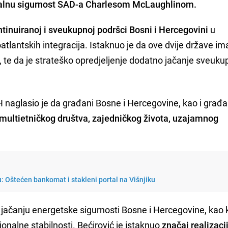
onalnu sigurnost SAD-a Charlesom McLaughlinom.
tinuiranoj i sveukupnoj podršci Bosni i Hercegovini
u
lantskih integracija. Istaknuo je da ove dvije države im
e, te da je strateško opredjeljenje dodatno jačanje sveuk
 naglasio je da građani Bosne i Hercegovine, kao i građ
multietničkog društva, zajedničkog života, uzajamnog
u: Oštećen bankomat i stakleni portal na Višnjiku
 jačanju energetske sigurnosti Bosne i Hercegovine, kao 
nalne stabilnosti. Bećirović je istaknuo
značaj realizaci