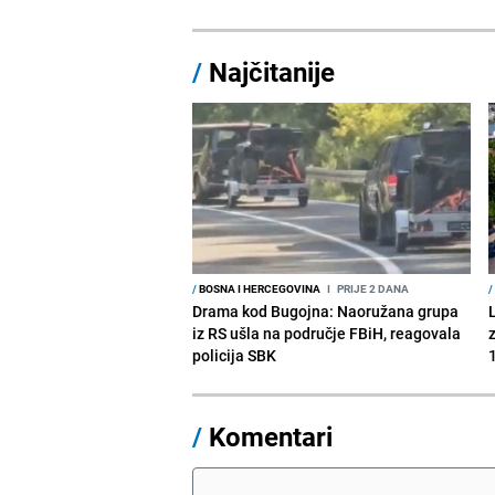
/
Najčitanije
/
BOSNA I HERCEGOVINA
I
PRIJE 2 DANA
/
Drama kod Bugojna: Naoružana grupa
iz RS ušla na područje FBiH, reagovala
policija SBK
1
/
Komentari