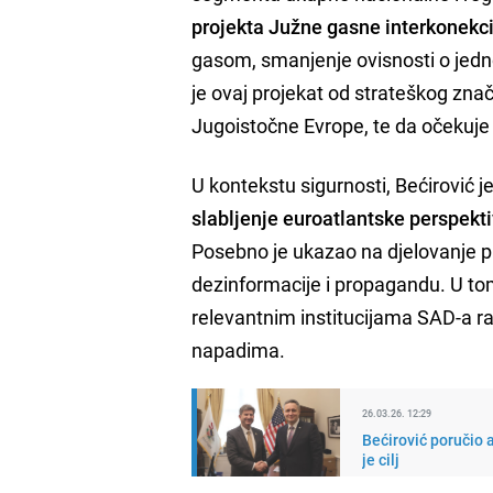
projekta Južne gasne interkonekci
gasom, smanjenje ovisnosti o jedno
je ovaj projekat od strateškog znač
Jugoistočne Evrope, te da očekuje
U kontekstu sigurnosti, Bećirović j
slabljenje euroatlantske perspekti
Posebno je ukazao na djelovanje prok
dezinformacije i propagandu. U to
relevantnim institucijama SAD-a rad
napadima.
26.03.26. 12:29
Bećirović poručio
je cilj