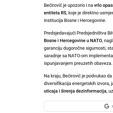
Bećirović je upozorio i na
vrlo opa
entiteta RS
, koje je direktno usm
institucija Bosne i Hercegovine.
Predsjedavajući Predsjedništva Bi
Bosne i Hercegovine u NATO
, nag
garanciju dugoročne sigurnosti, stab
saradnje sa NATO-om implementac
ispunjavanjem preuzetih obaveza.
Na kraju, Bećirović je podvukao da j
diversifikacija energetskih izvora, j
uticaja i širenja dezinformacija
, u