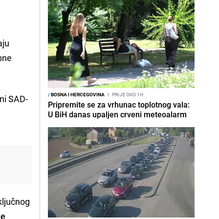
aju
upne
/
BOSNA I HERCEGOVINA
I
PRIJE OKO 1H
ani SAD-
Pripremite se za vrhunac toplotnog vala:
U BiH danas upaljen crveni meteoalarm
ključnog
je