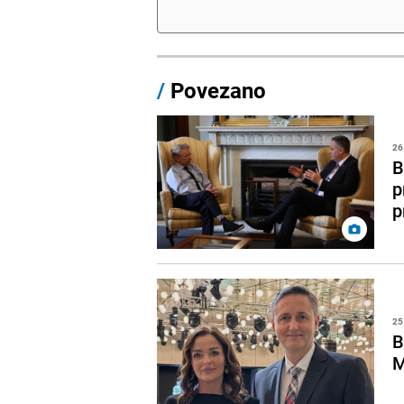
/
Povezano
26
B
p
p
25
B
M