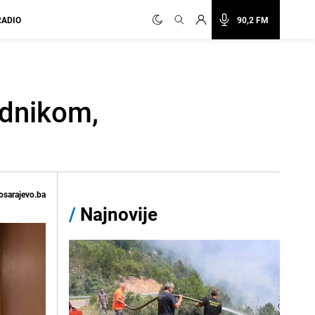
RADIO
90,2 FM
adnikom,
osarajevo.ba
/
Najnovije