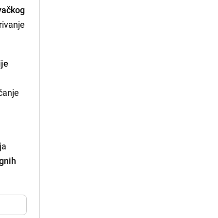
ovačkog
rivanje
ije
ačanje
ja
ignih