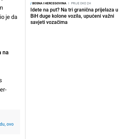
/
BOSNA I HERCEGOVINA
I
PRIJE OKO 2H
im
Idete na put? Na tri granična prijelaza u
BiH duge kolone vozila, upućeni važni
io je da
savjeti vozačima
a na
s
er-
du, ovo