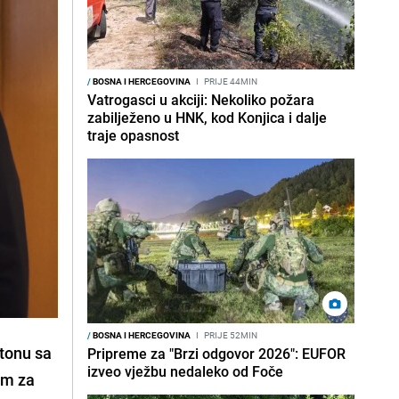
/
BOSNA I HERCEGOVINA
I
PRIJE 44MIN
Vatrogasci u akciji: Nekoliko požara
zabilježeno u HNK, kod Konjica i dalje
traje opasnost
/
BOSNA I HERCEGOVINA
I
PRIJE 52MIN
tonu sa
Pripreme za "Brzi odgovor 2026": EUFOR
izveo vježbu nedaleko od Foče
om za