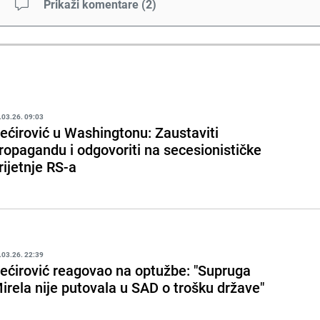
Prikaži komentare
(
2
)
.03.26. 09:03
ećirović u Washingtonu: Zaustaviti
ropagandu i odgovoriti na secesionističke
rijetnje RS-a
.03.26. 22:39
ećirović reagovao na optužbe: "Supruga
irela nije putovala u SAD o trošku države"