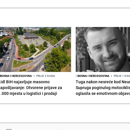
BOSNA I HERCEGOVINA
I
PRIJE 2 DANA
/
BOSNA I HERCEGOVINA
I
PRIJE 1 DA
Lidl BiH najavljuje masovno
Tuga nakon nesreće kod Neu
zapošljavanje: Otvorene prijave za
Supruga poginulog motocikli
.000 mjesta u logistici i prodaji
oglasila se emotivnom obja