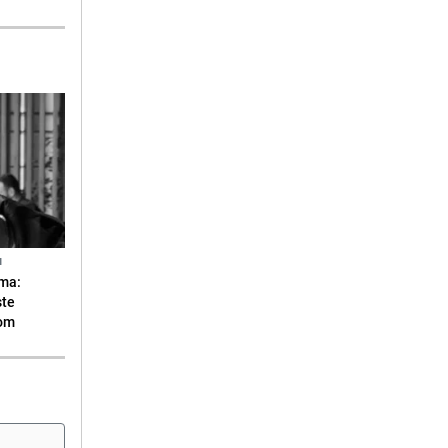
N
ma:
ste
vom