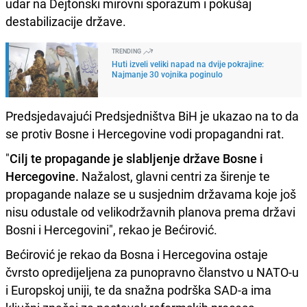
udar na Dejtonski mirovni sporazum i pokušaj
destabilizacije države.
TRENDING
Huti izveli veliki napad na dvije pokrajine:
Najmanje 30 vojnika poginulo
Predsjedavajući Predsjedništva BiH je ukazao na to da
se protiv Bosne i Hercegovine vodi propagandni rat.
"
Cilj te propagande je slabljenje države Bosne i
Hercegovine.
Nažalost, glavni centri za širenje te
propagande nalaze se u susjednim državama koje još
nisu odustale od velikodržavnih planova prema državi
Bosni i Hercegovini", rekao je Bećirović.
Bećirović je rekao da Bosna i Hercegovina ostaje
čvrsto opredijeljena za punopravno članstvo u NATO-u
i Europskoj uniji, te da snažna podrška SAD-a ima