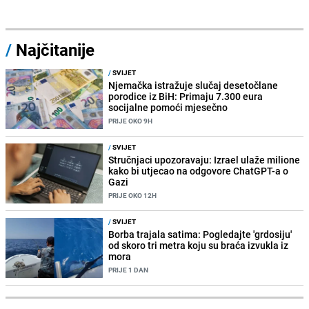
/
Najčitanije
/
SVIJET
Njemačka istražuje slučaj desetočlane
porodice iz BiH: Primaju 7.300 eura
socijalne pomoći mjesečno
PRIJE OKO 9H
/
SVIJET
Stručnjaci upozoravaju: Izrael ulaže milione
kako bi utjecao na odgovore ChatGPT-a o
Gazi
PRIJE OKO 12H
/
SVIJET
Borba trajala satima: Pogledajte 'grdosiju'
od skoro tri metra koju su braća izvukla iz
mora
PRIJE 1 DAN