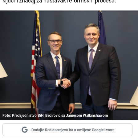
ključni značaj za nastavak reformskih procesa.
Foto: Predsjedništvo BiH: Bećirović sa Jamesom Walkinshawom
Dodajte Radiosarajevo.ba u omiljene Google izvore