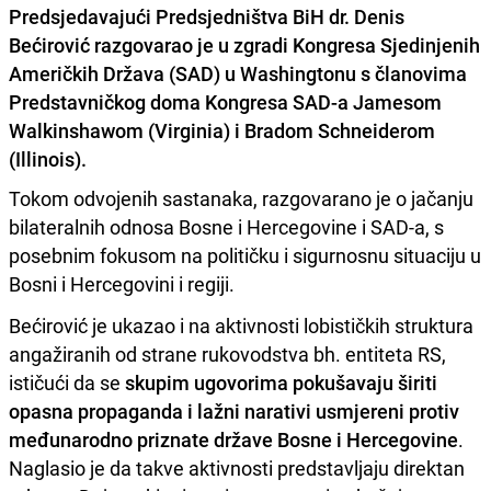
Predsjedavajući Predsjedništva BiH dr. Denis
Bećirović razgovarao je u zgradi Kongresa Sjedinjenih
Američkih Država (SAD) u Washingtonu s članovima
Predstavničkog doma Kongresa SAD-a Jamesom
Walkinshawom (Virginia) i Bradom Schneiderom
(Illinois).
Tokom odvojenih sastanaka, razgovarano je o jačanju
bilateralnih odnosa Bosne i Hercegovine i SAD-a, s
posebnim fokusom na političku i sigurnosnu situaciju u
Bosni i Hercegovini i regiji.
Bećirović je ukazao i na aktivnosti lobističkih struktura
angažiranih od strane rukovodstva bh. entiteta RS,
ističući da se
skupim ugovorima pokušavaju širiti
opasna propaganda i lažni narativi usmjereni protiv
međunarodno priznate države Bosne i Hercegovine
.
Naglasio je da takve aktivnosti predstavljaju direktan