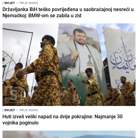
/
SVIJET
I
PRIJE 36MIN
Državljanka BiH teško povrijeđena u saobraćajnoj nesreći u
Njemačkoj: BMW-om se zabila u zid
/
SVIJET
I
PRIJE 50MIN
Huti izveli veliki napad na dvije pokrajine: Najmanje 30
vojnika poginulo