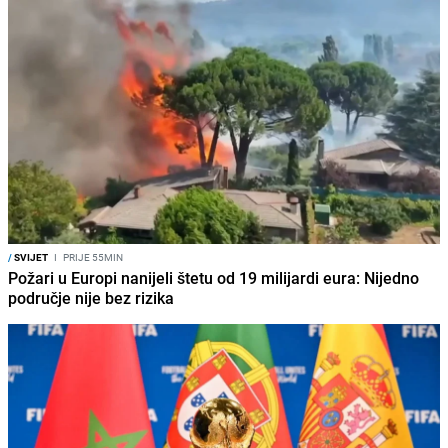
/
SVIJET
I
PRIJE 55MIN
Požari u Europi nanijeli štetu od 19 milijardi eura: Nijedno
područje nije bez rizika