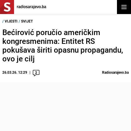
Otvor
/
VIJESTI
/
SVIJET
Bećirović poručio američkim
kongresmenima: Entitet RS
pokušava širiti opasnu propagandu,
ovo je cilj
26.03.26. 12:29
Radiosarajevo.ba
2