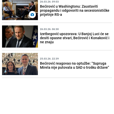
26.03.26. 09:03
Bećirović u Washingtonu: Zaustaviti
propagandu i odgovoriti na secesionističke
prijetnje RS-a
26.03.26. 06:30
Izetbegović upozorava: U Banjoj Luci će se
desiti opasne stvari, Bećirović i Konaković i
ne znaju
25.03.26. 22:39
Bećirović reagovao na optužbe: "Supruga
Mirela nije putovala u SAD o trošku države"