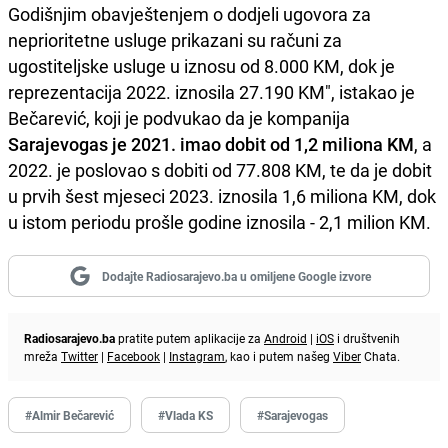
Godišnjim obavještenjem o dodjeli ugovora za
neprioritetne usluge prikazani su računi za
ugostiteljske usluge u iznosu od 8.000 KM, dok je
reprezentacija 2022. iznosila 27.190 KM", istakao je
Bečarević, koji je podvukao da je kompanija
Sarajevogas je 2021. imao dobit od 1,2 miliona KM
, a
2022. je poslovao s dobiti od 77.808 KM, te da je dobit
u prvih šest mjeseci 2023. iznosila 1,6 miliona KM, dok
u istom periodu prošle godine iznosila - 2,1 milion KM.
Dodajte Radiosarajevo.ba u omiljene Google izvore
Radiosarajevo.ba
pratite putem aplikacije za
Android
|
iOS
i društvenih
mreža
Twitter
|
Facebook
|
Instagram
, kao i putem našeg
Viber
Chata.
#Almir Bečarević
#Vlada KS
#Sarajevogas