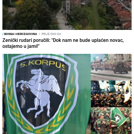
/
BOSNA I HERCEGOVINA
I
PRIJE OKO 2H
Zenički rudari poručili: "Dok nam ne bude uplaćen novac,
ostajemo u jami!"