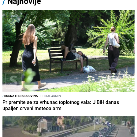
/
Najnovije
/
BOSNA I HERCEGOVINA
I
PRIJE 46MIN
Pripremite se za vrhunac toplotnog vala: U BiH danas
upaljen crveni meteoalarm