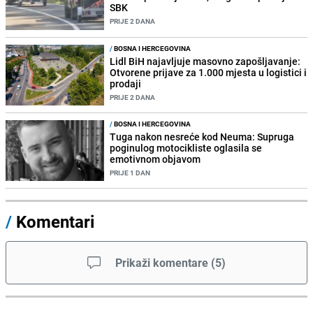
SBK
PRIJE 2 DANA
/
BOSNA I HERCEGOVINA
Lidl BiH najavljuje masovno zapošljavanje:
Otvorene prijave za 1.000 mjesta u logistici i
prodaji
PRIJE 2 DANA
/
BOSNA I HERCEGOVINA
Tuga nakon nesreće kod Neuma: Supruga
poginulog motocikliste oglasila se
emotivnom objavom
PRIJE 1 DAN
/
Komentari
Prikaži komentare
(
5
)