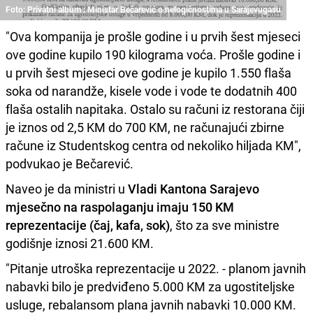
Foto: Privatni album : Ministar Bečarević o nelogičnostima u Sarajevugasu
"Ova kompanija je prošle godine i u prvih šest mjeseci
ove godine kupilo 190 kilograma voća. Prošle godine i
u prvih šest mjeseci ove godine je kupilo 1.550 flaša
soka od narandže, kisele vode i vode te dodatnih 400
flaša ostalih napitaka. Ostalo su računi iz restorana čiji
je iznos od 2,5 KM do 700 KM, ne računajući zbirne
račune iz Studentskog centra od nekoliko hiljada KM",
podvukao je Bečarević.
Naveo je da ministri u
Vladi Kantona Sarajevo
mjesečno na raspolaganju imaju 150 KM
reprezentacije (čaj, kafa, sok)
, što za sve ministre
godišnje iznosi 21.600 KM.
"Pitanje utroška reprezentacije u 2022. - planom javnih
nabavki bilo je predviđeno 5.000 KM za ugostiteljske
usluge, rebalansom plana javnih nabavki 10.000 KM.