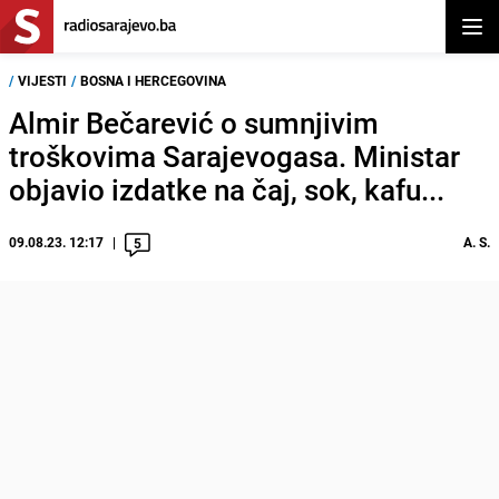
Otvor
/
VIJESTI
/
BOSNA I HERCEGOVINA
Almir Bečarević o sumnjivim
troškovima Sarajevogasa. Ministar
objavio izdatke na čaj, sok, kafu...
09.08.23. 12:17
A. S.
5