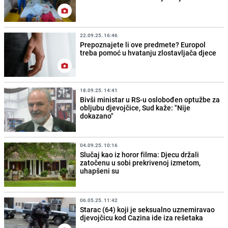
22.09.25. 16:46
Prepoznajete li ove predmete? Europol
treba pomoć u hvatanju zlostavljača djece
18.09.25. 14:41
Bivši ministar u RS-u oslobođen optužbe za
obljubu djevojčice, Sud kaže: "Nije
dokazano"
04.09.25. 10:16
Slučaj kao iz horor filma: Djecu držali
zatočenu u sobi prekrivenoj izmetom,
uhapšeni su
06.05.25. 11:42
Starac (64) koji je seksualno uznemiravao
djevojčicu kod Cazina ide iza rešetaka