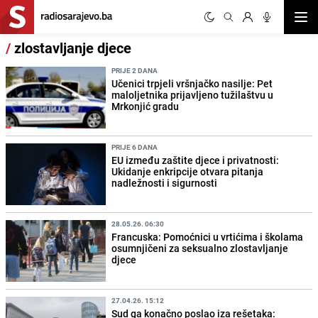
Otvor
/
zlostavljanje djece
PRIJE 2 DANA
Učenici trpjeli vršnjačko nasilje: Pet
maloljetnika prijavljeno tužilaštvu u
Mrkonjić gradu
PRIJE 6 DANA
EU između zaštite djece i privatnosti:
Ukidanje enkripcije otvara pitanja
nadležnosti i sigurnosti
28.05.26. 06:30
Francuska: Pomoćnici u vrtićima i školama
osumnjičeni za seksualno zlostavljanje
djece
27.04.26. 15:12
Sud ga konačno poslao iza rešetaka: