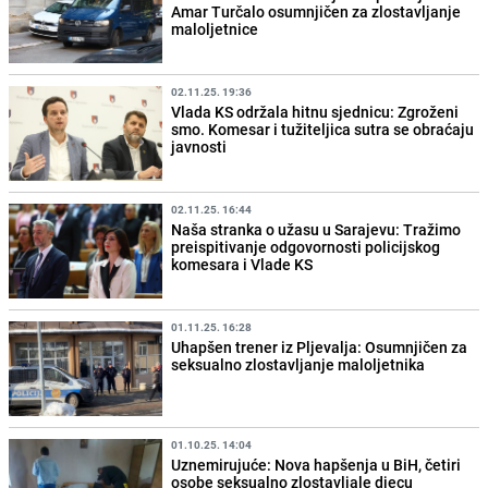
Amar Turčalo osumnjičen za zlostavljanje
maloljetnice
02.11.25. 19:36
Vlada KS održala hitnu sjednicu: Zgroženi
smo. Komesar i tužiteljica sutra se obraćaju
javnosti
02.11.25. 16:44
Naša stranka o užasu u Sarajevu: Tražimo
preispitivanje odgovornosti policijskog
komesara i Vlade KS
01.11.25. 16:28
Uhapšen trener iz Pljevalja: Osumnjičen za
seksualno zlostavljanje maloljetnika
01.10.25. 14:04
Uznemirujuće: Nova hapšenja u BiH, četiri
osobe seksualno zlostavljale djecu