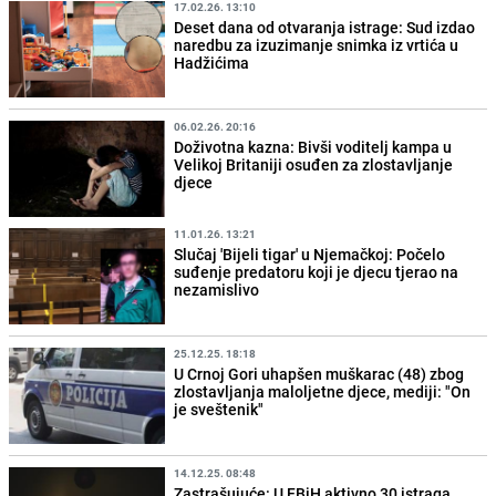
17.02.26. 13:10
Deset dana od otvaranja istrage: Sud izdao
naredbu za izuzimanje snimka iz vrtića u
Hadžićima
06.02.26. 20:16
Doživotna kazna: Bivši voditelj kampa u
Velikoj Britaniji osuđen za zlostavljanje
djece
11.01.26. 13:21
Slučaj 'Bijeli tigar' u Njemačkoj: Počelo
suđenje predatoru koji je djecu tjerao na
nezamislivo
25.12.25. 18:18
U Crnoj Gori uhapšen muškarac (48) zbog
zlostavljanja maloljetne djece, mediji: "On
je sveštenik"
14.12.25. 08:48
Zastrašujuće: U FBiH aktivno 30 istraga