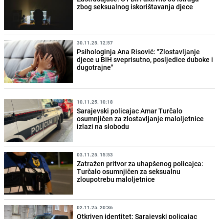
zbog seksualnog iskorištavanja djece
30.11.25. 12:57
Psihologinja Ana Risović: "Zlostavljanje
djece u BiH sveprisutno, posljedice duboke i
dugotrajne"
10.11.25. 10:18
Sarajevski policajac Amar Turčalo
osumnjičen za zlostavljanje maloljetnice
izlazi na slobodu
03.11.25. 15:53
Zatražen pritvor za uhapšenog policajca:
Turčalo osumnjičen za seksualnu
zloupotrebu maloljetnice
02.11.25. 20:36
Otkriven identitet: Sarajevski policajac