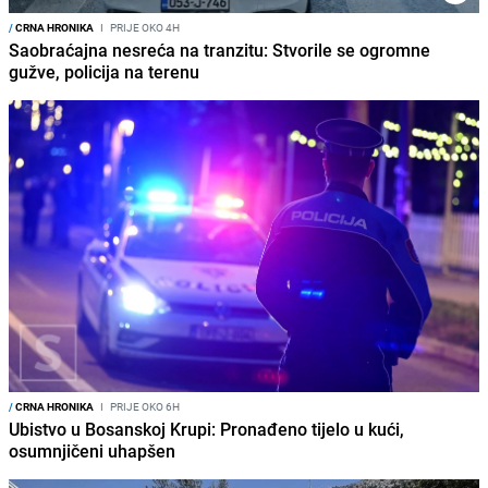
/
CRNA HRONIKA
I
PRIJE OKO 4H
Saobraćajna nesreća na tranzitu: Stvorile se ogromne
gužve, policija na terenu
/
CRNA HRONIKA
I
PRIJE OKO 6H
Ubistvo u Bosanskoj Krupi: Pronađeno tijelo u kući,
osumnjičeni uhapšen