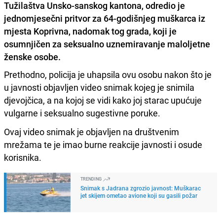
Tužilaštva Unsko-sanskog kantona, odredio je
jednomjesečni pritvor za 64-godišnjeg muškarca iz
mjesta Koprivna, nadomak tog grada, koji je
osumnjičen za seksualno uznemiravanje maloljetne
ženske osobe.
Prethodno, policija je uhapsila ovu osobu nakon što je
u javnosti objavljen video snimak kojeg je snimila
djevojčica, a na kojoj se vidi kako joj starac upućuje
vulgarne i seksualno sugestivne poruke.
Ovaj video snimak je objavljen na društvenim
mrežama te je imao burne reakcije javnosti i osude
korisnika.
TRENDING
Snimak s Jadrana zgrozio javnost: Muškarac
jet skijem ometao avione koji su gasili požar