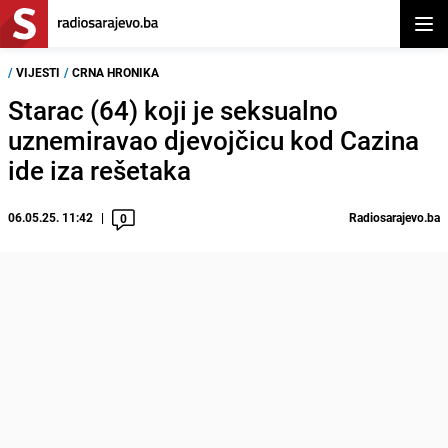
Otvor
/
VIJESTI
/
CRNA HRONIKA
Starac (64) koji je seksualno
uznemiravao djevojčicu kod Cazina
ide iza rešetaka
06.05.25. 11:42
Radiosarajevo.ba
0