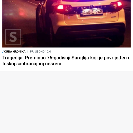
/
CRNA HRONIKA
I
PRIJE OKO 12H
Tragedija: Preminuo 76-godišnji Sarajlija koji je povrijeđen u
teškoj saobraćajnoj nesreći