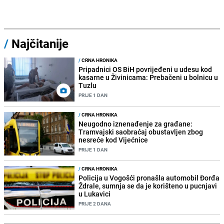
/
Najčitanije
/
CRNA HRONIKA
Pripadnici OS BiH povrijeđeni u udesu kod
kasarne u Živinicama: Prebačeni u bolnicu u
Tuzlu
PRIJE 1 DAN
/
CRNA HRONIKA
Neugodno iznenađenje za građane:
Tramvajski saobraćaj obustavljen zbog
nesreće kod Vijećnice
PRIJE 1 DAN
/
CRNA HRONIKA
Policija u Vogošći pronašla automobil Đorđa
Ždrale, sumnja se da je korišteno u pucnjavi
u Lukavici
PRIJE 2 DANA