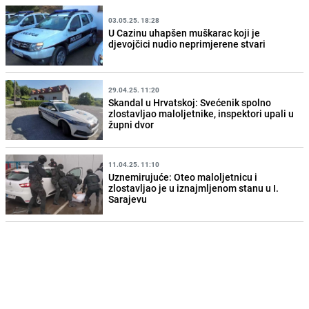
03.05.25. 18:28
U Cazinu uhapšen muškarac koji je
djevojčici nudio neprimjerene stvari
29.04.25. 11:20
Skandal u Hrvatskoj: Svećenik spolno
zlostavljao maloljetnike, inspektori upali u
župni dvor
11.04.25. 11:10
Uznemirujuće: Oteo maloljetnicu i
zlostavljao je u iznajmljenom stanu u I.
Sarajevu