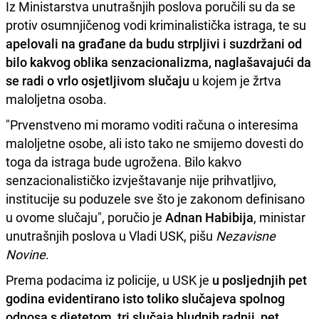
Iz Ministarstva unutrašnjih poslova poručili su da se
protiv osumnjičenog vodi kriminalistička istraga, te su
apelovali na građane da budu strpljivi i suzdržani od
bilo kakvog oblika senzacionalizma, naglašavajući da
se radi o vrlo osjetljivom slučaju
u kojem je žrtva
maloljetna osoba.
"Prvenstveno mi moramo voditi računa o interesima
maloljetne osobe, ali isto tako ne smijemo dovesti do
toga da istraga bude ugrožena. Bilo kakvo
senzacionalističko izvještavanje nije prihvatljivo,
institucije su poduzele sve što je zakonom definisano
u ovome slučaju", poručio je
Adnan Habibija
, ministar
unutrašnjih poslova u Vladi USK, pišu
Nezavisne
Novine
.
Prema podacima iz policije, u USK je
u posljednjih pet
godina evidentirano isto toliko slučajeva spolnog
odnosa s djetetom, tri slučaja bludnih radnji, pet