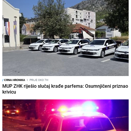
/
CRNA HRONIKA
I
PRIJE OKO 7H
MUP ZHK riješio slučaj krađe parfema: Osumnjičeni priznao
krivicu