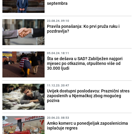
septembra
23.08.24. 09:10
Pravila ponašanja: Ko prvi pruža ruku i
pozdravlja?
05.04.24. 18:11
Šta se dešava u SAD? Zabilježen najgori
mjesec po otkazima, otpušteno više od
30.000 ljudi
11.12.23. 20:47
Uvijek dostupni poslodavcu: Praznični stres
zaposlenih u Njemačkoj zbog mogućeg
poziva
20.06.23. 08:53
Amko komerc u ponedjeljak zaposlenicima
isplaćuje regres