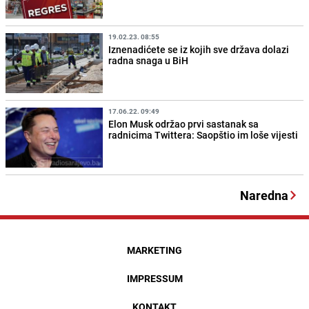
19.02.23. 08:55
Iznenadićete se iz kojih sve država dolazi
radna snaga u BiH
17.06.22. 09:49
Elon Musk održao prvi sastanak sa
radnicima Twittera: Saopštio im loše vijesti
Naredna
MARKETING
IMPRESSUM
KONTAKT