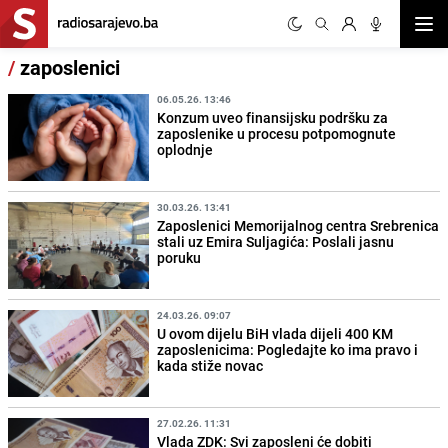
Otvor
/
zaposlenici
06.05.26. 13:46
Konzum uveo finansijsku podršku za
zaposlenike u procesu potpomognute
oplodnje
30.03.26. 13:41
Zaposlenici Memorijalnog centra Srebrenica
stali uz Emira Suljagića: Poslali jasnu
poruku
24.03.26. 09:07
U ovom dijelu BiH vlada dijeli 400 KM
zaposlenicima: Pogledajte ko ima pravo i
kada stiže novac
27.02.26. 11:31
Vlada ZDK: Svi zaposleni će dobiti