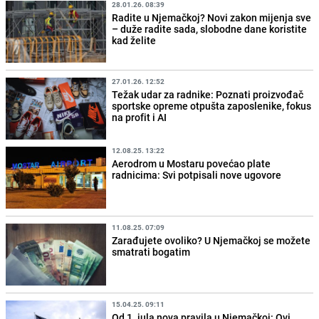
28.01.26. 08:39
Radite u Njemačkoj? Novi zakon mijenja sve
– duže radite sada, slobodne dane koristite
kad želite
27.01.26. 12:52
Težak udar za radnike: Poznati proizvođač
sportske opreme otpušta zaposlenike, fokus
na profit i AI
12.08.25. 13:22
Aerodrom u Mostaru povećao plate
radnicima: Svi potpisali nove ugovore
11.08.25. 07:09
Zarađujete ovoliko? U Njemačkoj se možete
smatrati bogatim
15.04.25. 09:11
Od 1. jula nova pravila u Njemačkoj: Ovi