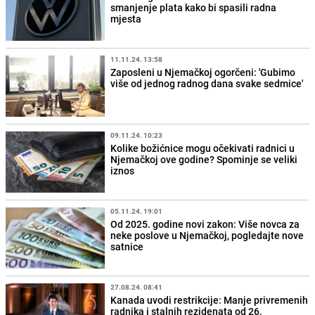
smanjenje plata kako bi spasili radna
mjesta
11.11.24. 13:58
Zaposleni u Njemačkoj ogorčeni: 'Gubimo
više od jednog radnog dana svake sedmice'
09.11.24. 10:23
Kolike božićnice mogu očekivati radnici u
Njemačkoj ove godine? Spominje se veliki
iznos
05.11.24. 19:01
Od 2025. godine novi zakon: Više novca za
neke poslove u Njemačkoj, pogledajte nove
satnice
27.08.24. 08:41
Kanada uvodi restrikcije: Manje privremenih
radnika i stalnih rezidenata od 26.