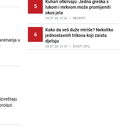
Kuhari otkrivaju: Jedna greška s
5
lukom i mrkvom može promijeniti
okus jela
25.07.26. 21:41
|
RECEPTI
Kako da veš duže miriše? Nekoliko
6
jednostavnih trikova koji zaista
zanimanja u
djeluju
r
25.07.26. 21:47
|
ŽIVOT I STIL
Eurobasket U18: Bh. juniori nakon
7
velikog preokreta savladali
Sjevernu Makedoniju
25.07.26. 21:58
|
KOŠARKA
Hrvatski ugostitelji u problemu:
8
Dešava im se isto što i u Dubaiju
25.07.26. 22:08
|
REGIJA
 izveštaju
prolazi
Veliko svadbeno veselje bh.
9
košarkaša: Melisa Brčaninović i
Faris Verlašević izrekli sudbonosno
"da"
25.07.26. 22:20
|
KOŠARKA