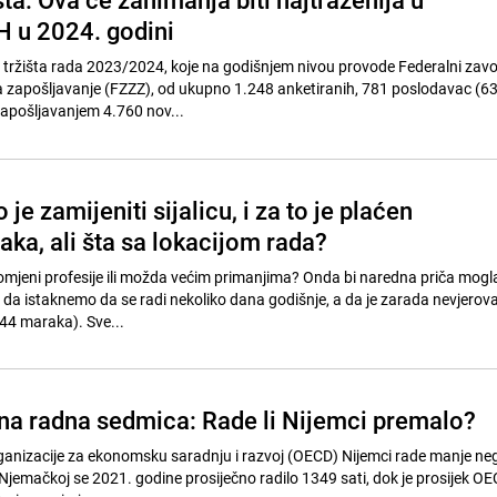
H u 2024. godini
a tržišta rada 2023/2024, koje na godišnjem nivou provode Federalni zavo
 zapošljavanje (FZZZ), od ukupno 1.248 anketiranih, 781 poslodavac (63
apošljavanjem 4.760 nov...
je zamijeniti sijalicu, i za to je plaćen
ka, ali šta sa lokacijom rada?
promjeni profesije ili možda većim primanjima? Onda bi naredna priča mogl
da istaknemo da se radi nekoliko dana godišnje, a da je zarada nevjerov
44 maraka). Sve...
a radna sedmica: Rade li Nijemci premalo?
nizacije za ekonomsku saradnju i razvoj (OECD) Nijemci rade manje nego
jemačkoj se 2021. godine prosiječno radilo 1349 sati, dok je prosijek OE