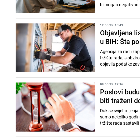
bi mogao negativno u
12.05.25. 15:49
Objavljena li
u BiH: Šta po
Agencija za rad i za
tržištu rada, s obzir
objavila podatke zavo
08.05.25. 17:16
Poslovi buduć
biti traženi 
Dok se svijet mijenja
samo nekoliko godina
tržište rada sastavili 