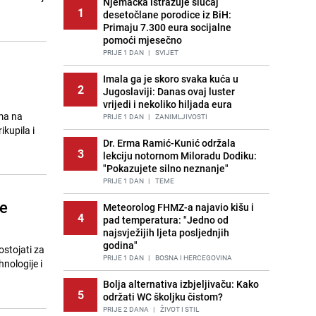
Njemačka istražuje slučaj
1
desetočlane porodice iz BiH:
Primaju 7.300 eura socijalne
pomoći mjesečno
PRIJE 1 DAN
|
SVIJET
a
Imala ga je skoro svaka kuća u
2
Jugoslaviji: Danas ovaj luster
vrijedi i nekoliko hiljada eura
ama na
PRIJE 1 DAN
|
ZANIMLJIVOSTI
ikupila i
Dr. Erma Ramić-Kunić održala
3
lekciju notornom Miloradu Dodiku:
"Pokazujete silno neznanje"
PRIJE 1 DAN
|
TEME
će
Meteorolog FHMZ-a najavio kišu i
4
pad temperatura: "Jedno od
najsvježijih ljeta posljednjih
godina"
ostojati za
PRIJE 1 DAN
|
BOSNA I HERCEGOVINA
nologije i
Bolja alternativa izbjeljivaču: Kako
5
održati WC školjku čistom?
PRIJE 2 DANA
|
ŽIVOT I STIL