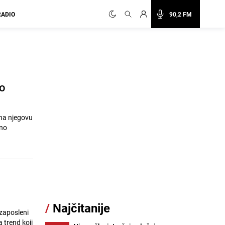
RADIO
90,2 FM
no
 na njegovu
ano
/
Najčitanije
 zaposleni
 trend koji