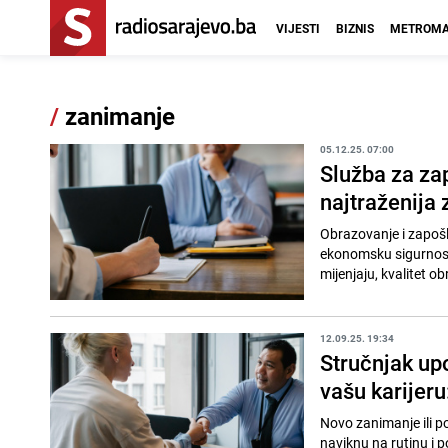
VIJESTI
BIZNIS
METROMA
/
zanimanje
05.12.25. 07:00
Služba za za
najtraženija
Obrazovanje i zapošl
ekonomsku sigurnost 
mijenjaju, kvalitet o
12.09.25. 19:34
Stručnjak up
vašu karijeru
Novo zanimanje ili po
naviknu na rutinu i p