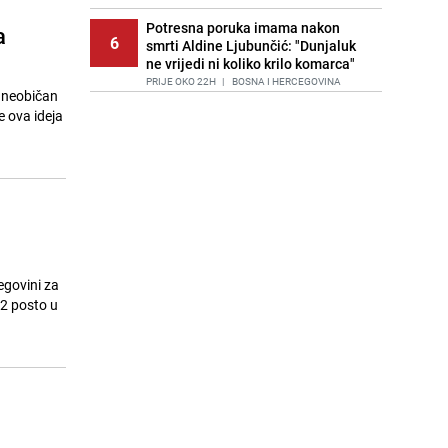
Potresna poruka imama nakon
a
6
smrti Aldine Ljubunčić: "Dunjaluk
ne vrijedi ni koliko krilo komarca"
PRIJE OKO 22H
|
BOSNA I HERCEGOVINA
a neobičan
e ova ideja
Cijela regija čeka njegovu
7
progonozu: Poznati meteorolog
najavljuje veću promjenu vremena
PRIJE 1 DAN
|
REGIJA
Stručnjaci upozoravaju: Izrael ulaže
8
milione kako bi utjecao na
odgovore ChatGPT-a o Gazi
PRIJE 2 DANA
|
SVIJET
egovini za
Kako očistiti staklo od tuš-kabina:
,2 posto u
9
Jednostavni savjeti za očuvanje
sjaja
PRIJE 1 DAN
|
ŽIVOT I STIL
Jedan od najvećih gradova nije na
10
listi: Ovo su lokacije prvih Lidl
prodavnica u BiH
PRIJE 1 DAN
|
BOSNA I HERCEGOVINA