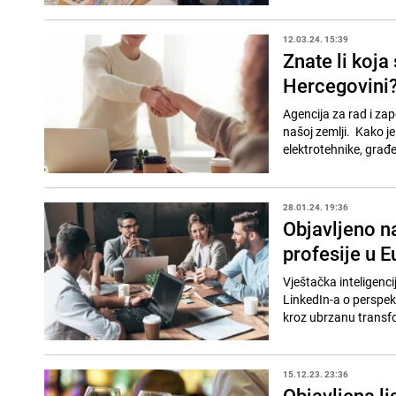
12.03.24. 15:39
Znate li koja
Hercegovini
Agencija za rad i zap
našoj zemlji. Kako je
elektrotehnike, građe
28.01.24. 19:36
Objavljeno na
profesije u E
Vještačka inteligenci
LinkedIn-a o perspek
kroz ubrzanu transfor
15.12.23. 23:36
Objavljena li