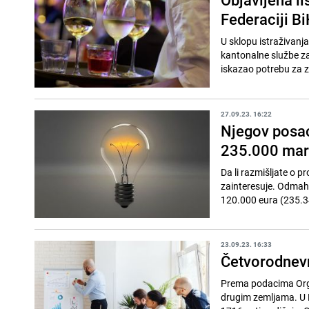
Federaciji Bi
U sklopu istraživanj
kantonalne službe za
iskazao potrebu za z
27.09.23. 16:22
Njegov posao 
235.000 mara
Da li razmišljate o 
zainteresuje. Odmah 
120.000 eura (235.3
23.09.23. 16:33
Četvorodnevn
Prema podacima Orga
drugim zemljama. U N