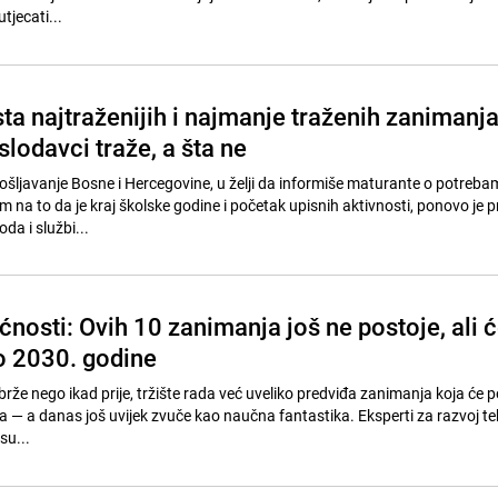
tjecati...
sta najtraženijih i najmanje traženih zanimanj
slodavci traže, a šta ne
pošljavanje Bosne i Hercegovine, u želji da informiše maturante o potreb
om na to da je kraj školske godine i početak upisnih aktivnosti, ponovo je pr
da i službi...
nosti: Ovih 10 zanimanja još ne postoje, ali 
do 2030. godine
 brže nego ikad prije, tržište rada već uveliko predviđa zanimanja koja će p
 — a danas još uvijek zvuče kao naučna fantastika. Eksperti za razvoj teh
su...