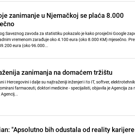
oje zanimanje u Njemačkoj se plaća 8.000
sečno
og Saveznog zavoda za statistiku pokazalo je kako prosječni Google zapo
adnim vremenom zarađuje oko 4.100 eura (oko 8.000 KM) mjesečno. Pr
 49.200 eura (oko 96.000...
raženija zanimanja na domaćem tržištu
 i Hercegovini i dalje su najtraženiji inženjeri i to IT, softver, elektrotehnik
mirani farmaceuti, doktori medicine - specijalisti, objavila je Agencija za r
 Agencij...
n: "Apsolutno bih odustala od reality karijere 