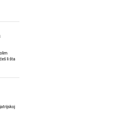
Sjećanje na heroje odbrane
15
Sarajeva: Na Igmanu danas pohod
"Stazama heroja, tragom časti
'Čarli'"
26.07.26. 07:00
|
LOKALNE TEME
a
Volim
eš li šta
atrijskoj