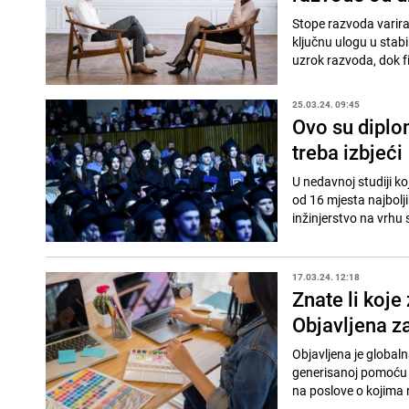
Stope razvoda varira
ključnu ulogu u stab
uzrok razvoda, dok fi
25.03.24. 09:45
Ovo su diplo
treba izbjeći
U nedavnoj studiji k
od 16 mjesta najbolj
inžinjerstvo na vrhu s
17.03.24. 12:18
Znate li koje
Objavljena za
Objavljena je globalna
generisanoj pomoću 
na poslove o kojima n