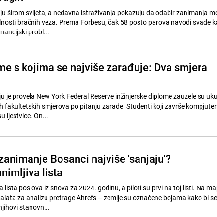
ju širom svijeta, a nedavna istraživanja pokazuju da odabir zanimanja mo
ilnosti bračnih veza. Prema Forbesu, čak 58 posto parova navodi svađe k
nancijski probl...
me s kojima se najviše zarađuje: Dva smjera
oju je provela New York Federal Reserve inžinjerske diplome zauzele su uk
ih fakultetskih smjerova po pitanju zarade. Studenti koji završe kompjute
u ljestvice. On...
 zanimanje Bosanci najviše 'sanjaju'?
nimljiva lista
 lista poslova iz snova za 2024. godinu, a piloti su prvi na toj listi. Na ma
alata za analizu pretrage Ahrefs – zemlje su označene bojama kako bi s
jihovi stanovn...