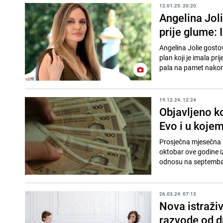
12.01.25. 20:20
Angelina Joli
prije glume: 
Angelina Jolie gosto
plan koji je imala pri
pala na pamet nakon 
19.12.24. 12:24
Objavljeno ko
Evo i u kojem
Prosječna mjesečna i
oktobar ove godine iz
odnosu na septembar
26.03.24. 07:13
Nova istraži
razvode od d