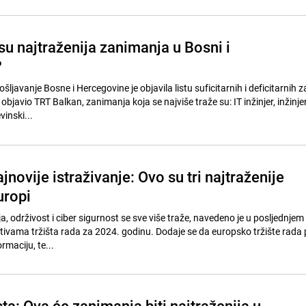
 su najtraženija zanimanja u Bosni i
?
ošljavanje Bosne i Hercegovine je objavila listu suficitarnih i deficitarnih 
 objavio TRT Balkan, zanimanja koja se najviše traže su: IT inžinjer, inžinje
vinski...
jnovije istraživanje: Ovo su tri najtraženije
uropi
ja, održivost i ciber sigurnost se sve više traže, navedeno je u posljednjem
tivama tržišta rada za 2024. godinu. Dodaje se da europsko tržište rada 
maciju, te...
sta: Ova će zanimanja biti najtraženija u