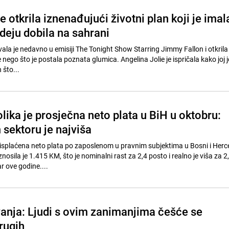
e otkrila iznenađujući životni plan koji je imal
Ideju dobila na sahrani
vala je nedavno u emisiji The Tonight Show Starring Jimmy Fallon i otkril
je nego što je postala poznata glumica. Angelina Jolie je ispričala kako joj j
što...
lika je prosječna neto plata u BiH u oktobru:
 sektoru je najviša
splaćena neto plata po zaposlenom u pravnim subjektima u Bosni i Herc
nosila je 1.415 KM, što je nominalni rast za 2,4 posto i realno je viša za 2
 ove godine....
vanja: Ljudi s ovim zanimanjima češće se
rugih