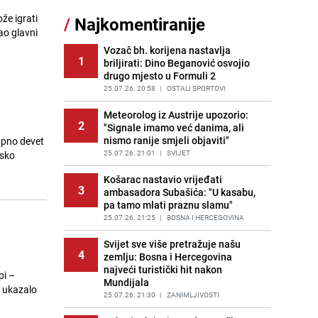
že igrati
/
Najkomentiranije
Recept za brze uštipke: Ne upijaju
ao glavni
11
ulje i gotovi su za 30 minuta
Vozač bh. korijena nastavlja
PRIJE OKO 12H
|
RECEPTI
1
briljirati: Dino Beganović osvojio
drugo mjesto u Formuli 2
Gosti iz Njemačke napravili požar u
12
apartmanu u Istri, vlasniku se
25.07.26. 20:58
|
OSTALI SPORTOVI
smijali i pokazivali srednji prst
Meteorolog iz Austrije upozorio:
PRIJE 2 DANA
|
REGIJA
2
"Signale imamo već danima, ali
nismo ranije smjeli objaviti"
upno devet
Užas u bh. susjedstvu, mladići
13
bludničili nad maloljetnicom i sve
25.07.26. 21:01
|
SVIJET
rsko
snimali: "Stari te gleda u lajvu"
Košarac nastavio vrijeđati
PRIJE 2 DANA
|
REGIJA
3
ambasadora Subašića: "U kasabu,
pa tamo mlati praznu slamu"
Novi detalji istrage: Ruske službe
14
otkrile moguć uzrok tragedije bh.
25.07.26. 21:25
|
BOSNA I HERCEGOVINA
planinara na Elbrusu
Svijet sve više pretražuje našu
PRIJE 2 DANA
|
SVIJET
4
zemlju: Bosna i Hercegovina
najveći turistički hit nakon
Očistite rernu bez hemikalija:
pi –
15
Mundijala
Poznata stručnjakinja dijeli savjete
e ukazalo
25.07.26. 21:30
|
ZANIMLJIVOSTI
PRIJE 2 DANA
|
ŽIVOT I STIL