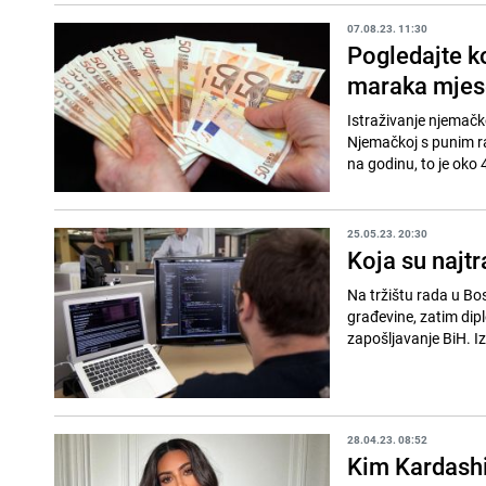
07.08.23. 11:30
Pogledajte k
maraka mje
Istraživanje njemačk
Njemačkoj s punim r
na godinu, to je oko
25.05.23. 20:30
Koja su najt
Na tržištu rada u Bosni
građevine, zatim diplo
zapošljavanje BiH. Iz
28.04.23. 08:52
Kim Kardashia