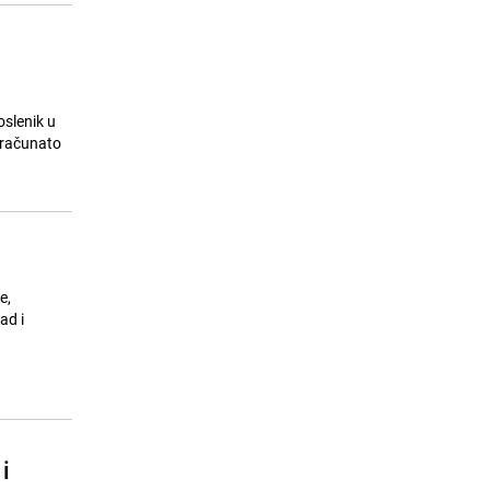
slenik u
eračunato
e,
ad i
i