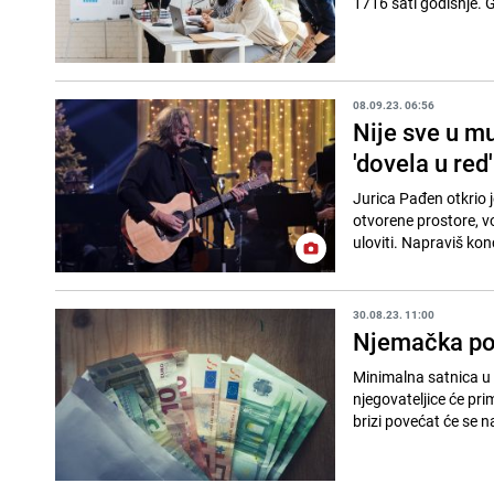
1716 sati godišnje. Grc
08.09.23. 06:56
Nije sve u mu
'dovela u red'
Jurica Pađen otkrio je
otvorene prostore, vo
uloviti. Napraviš konc
30.08.23. 11:00
Njemačka pov
Minimalna satnica u 
njegovateljice će pri
brizi povećat će se 