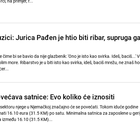
i, na primjer, r...
zici: Jurica Pađen je htio biti ribar, supruga g
 čime bi se bavio da nije glazbenik: 'Ono je isto kao svirka. Ideš, baciš...' 
lim more. Ribarstvo je u biti isto kao svirka, ideš, baciš mrežu, ne znaš hoć
er...
ećava satnice: Evo koliko će iznositi
sektoru njege u Njemačkoj značajno će se povećati. Tokom iduće godine
mati 16.10 eura (31.5 KM) po satu. Minimalna satnica za zaposlene u gerij
na između 16.10 (31.5 KM)...