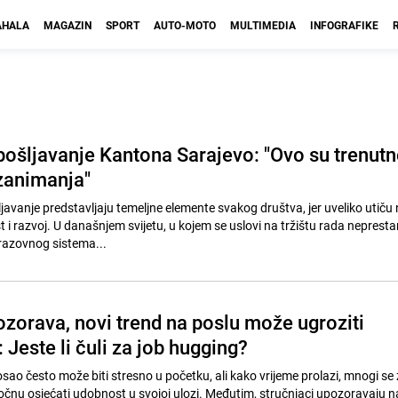
HALA
MAGAZIN
SPORT
AUTO-MOTO
MULTIMEDIA
INFOGRAFIKE
pošljavanje Kantona Sarajevo: "Ovo su trenut
 zanimanja"
javanje predstavljaju temeljne elemente svakog društva, jer uveliko utiču
i razvoj. U današnjem svijetu, u kojem se uslovi na tržištu rada neprest
brazovnog sistema...
ozorava, novi trend na poslu može ugroziti
: Jeste li čuli za job hugging?
sao često može biti stresno u početku, ali kako vrijeme prolazi, mnogi se
očnu osjećati udobnost u svojoj ulozi. Međutim, stručnjaci upozoravaju na